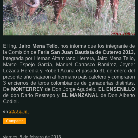
El Ing.
Jairo Mena Tello
, nos informa que los integrante de
la Comisión de
Feria San Juan Bautista de Cutervo 2013
,
integrada por Hernan Altamirano Herrera, Jairo Mena Tello,
Marco Espejo Garcia, Manuel Carrasco Ramirez, Jeyner
Lozada Heredia y Robert Acuña el pasado 31 de enero del
presente año viajaron al hermano país cafetero y compraron
3 encierros de toros colombianos de ganaderías distintas.
De
MONTERREY
de Don Jorge Agudelo,
EL ENSENILLO
de don Dario Restrepo y
EL MANZANAL
de Don Alberto
Cediel.
en
2:53 a. m.
Compartir
viernes, 8 de febrero de 2013