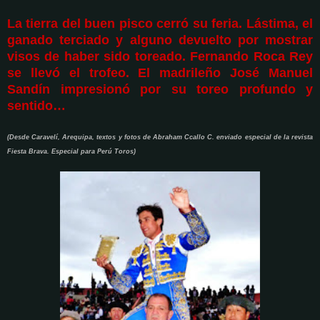
La tierra del buen pisco cerró su feria. Lástima, el
ganado terciado y alguno devuelto por mostrar
visos de haber sido toreado. Fernando Roca Rey
se llevó el trofeo. El madrileño José Manuel
Sandín impresionó por su toreo profundo y
sentido…
(Desde Caravelí, Arequipa, textos y fotos de Abraham Ccallo C. enviado especial de la revista
Fiesta Brava. Especial para Perú Toros)