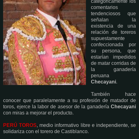
categóricamente los
comentarios
tendenciosos que
señalan la
existencia de una
relación de toreros
supuestamente
confeccionada por
su persona, que
estarían impedidos
de matar corridas de
la ganadería
peruana
Checayani
.
También hace
conocer que paralelamente a su profesión de matador de
toros, ejerce la labor de asesor de la ganadería
Checayani
con miras a mejorar el producto.
PERÚ TOROS
, medio informativo libre e independiente, se
solidariza con el torero de Castiblanco.