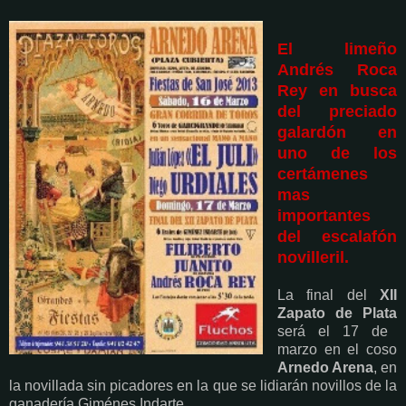
El limeño
Andrés Roca
Rey en busca
del preciado
galardón en
uno de los
certámenes
mas
importantes
del escalafón
novilleril.
La final del
XII
Zapato de Plata
será el 17 de
marzo en el coso
Arnedo Arena
, en
la novillada sin picadores en la que se lidiarán novillos de la
ganadería Giménes Indarte.