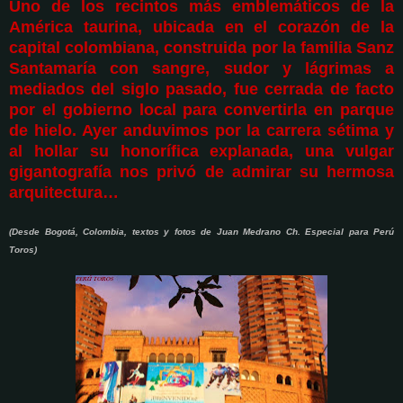
Uno de los recintos más emblemáticos de la
América taurina, ubicada en el corazón de la
capital colombiana, construida por la familia Sanz
Santamaría con sangre, sudor y lágrimas a
mediados del siglo pasado, fue cerrada de facto
por el gobierno local para convertirla en parque
de hielo. Ayer anduvimos por la carrera sétima y
al hollar su honorífica explanada, una vulgar
gigantografía nos privó de admirar su hermosa
arquitectura…
(Desde Bogotá, Colombia, textos y fotos de Juan Medrano Ch. Especial para Perú
Toros)