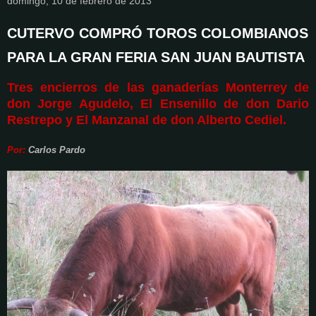
domingo, 10 de febrero de 2013
CUTERVO COMPRÓ TOROS COLOMBIANOS
PARA LA GRAN FERIA SAN JUAN BAUTISTA
Tres encierros de las ganaderías Monterrey de
don Jorge Agudelo, El Ensenillo de don Dario
Restrepo y El Manzanal de don Alberto Cediel.
Por:
Carlos Pardo