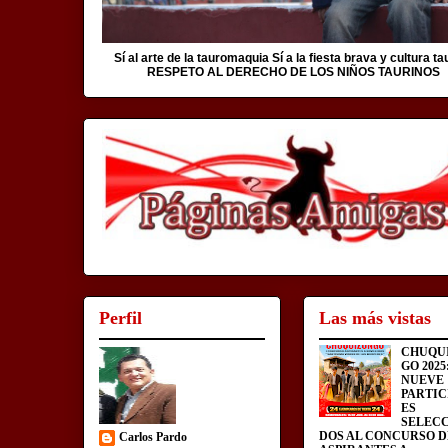
Sí al arte de la tauromaquia Sí a la fiesta brava y cultura ta
RESPETO AL DERECHO DE LOS NIÑOS TAURINOS
Perfil
Las más vistas
CHUQU
GO 2025
NUEVE
PARTIC
ES
SELEC
DOS AL CONCURSO D
Carlos Pardo