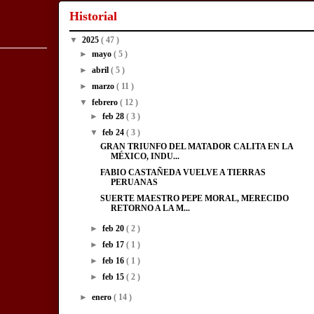
Historial
▼
2025
( 47 )
►
mayo
( 5 )
►
abril
( 5 )
►
marzo
( 11 )
▼
febrero
( 12 )
►
feb 28
( 3 )
▼
feb 24
( 3 )
GRAN TRIUNFO DEL MATADOR CALITA EN LA
MÉXICO, INDU...
FABIO CASTAÑEDA VUELVE A TIERRAS
PERUANAS
SUERTE MAESTRO PEPE MORAL, MERECIDO
RETORNO A LA M...
►
feb 20
( 2 )
►
feb 17
( 1 )
►
feb 16
( 1 )
►
feb 15
( 2 )
►
enero
( 14 )