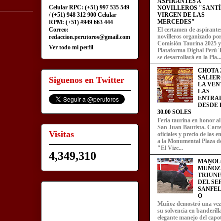
ASPIRANTES A
Celular RPC: (+51) 997 535 549
NOVILLEROS "SANT
/ (+51) 948 312 900 Celular
VIRGEN DE LAS
MERCEDES"
RPM: (+51) #949 663 444
Correo:
El certamen de aspirante
novilleros organizado por
redaccion.perutoros@gmail.com
Comisión Taurina 2025 y
Ver todo mi perfil
Plataforma Digital Perú 
se desarrollará en la Pla..
CHOTA 2
SALIER
Siguenos en Twitter
LA VEN
LAS
ENTRA
DESDE L
30.00 SOLES
Feria taurina en honor a
San Juan Bautista. Carte
Visitas
oficiales y precio de las 
a la Monumental Plaza d
"El Vizc...
4,349,310
MANOL
MUÑOZ
TRIUN
DEL SE
SANFEL
O
Muñoz demostró una ve
su solvencia en banderill
elegante manejo del capot