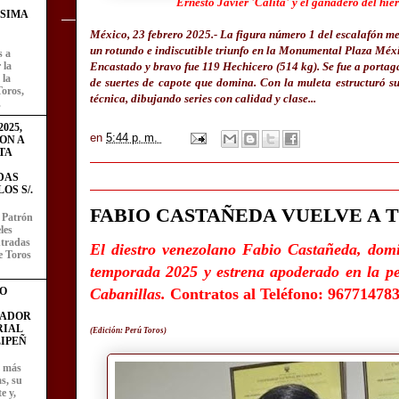
Ernesto Javier 'Calita' y el ganadero del hie
ÍSIMA
México, 23 febrero 2025.- La figura número 1 del escalafón me
un rotundo e indiscutible triunfo en la Monumental Plaza Méxi
s a
Encastado y bravo fue 119 Hechicero (514 kg). Se fue a portag
 la
 la
de suertes de capote que domina. Con la muleta estructuró su
Toros,
técnica, dibujando series con calidad y clase...
.
025,
en
5:44 p. m.
ON A
TA
DAS
OS S/.
FABIO CASTAÑEDA VUELVE A 
l Patrón
les
entradas
El diestro venezolano Fabio Castañeda, domin
e Toros
temporada 2025 y estrena apoderado en la p
O
Cabanillas.
Contratos al Teléfono: 967714783
FADOR
RIAL
(Edición: Perú Toros)
IPEÑ
z más
as, su
e y,