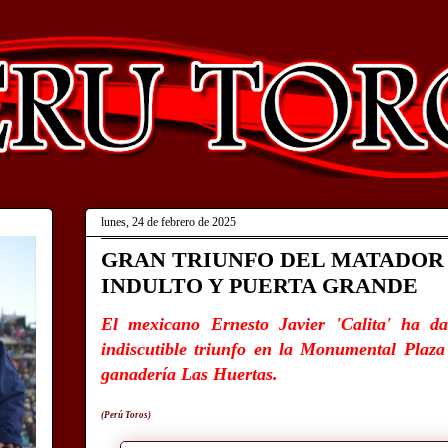
lunes, 24 de febrero de 2025
GRAN TRIUNFO DEL MATADOR 
INDULTO Y PUERTA GRANDE
El mexicano Ernesto Javier 'Calita' ha 
indiscutible triunfo en la Monumental Plaza
ganadería Las Huertas.
(Perú Toros)