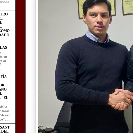
ariada
STRO
L
L
,
 COMO
RADO
LAS
u
ás en
te en
ú.
.
FÍA
OR
ANO
L
 "EL
ió la
e toros
 México
o". ...
ESANT
L DEL