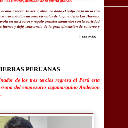
rro Las Huertas, disfrutan de la puerta grande.
xicano Ernesto Javier 'Calita' ha dado el golpe en la mesa con
co tras indultar un gran ejemplar de la ganadería Las Huertas.
ayola en sus 2 toros y regaló grandes momentos con la variedad
s faenas y dejó constancia de la gran dimensión de su toreo y
Leer más...
TIERRAS PERUANAS
ador de los tres tercios regresa al Perú esta
ersona del empresario cajamarquino Anderson
.