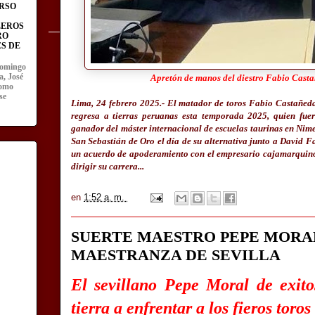
RSO
LEROS
RO
S DE
domingo
a, José
Apretón de manos del diestro Fabio Casta
como
se
Lima, 24 febrero 2025.- El matador de toros Fabio Castañeda,
regresa a tierras peruanas esta temporada 2025, quien fu
ganador del máster internacional de escuelas taurinas en Nime
San Sebastián de Oro el día de su alternativa junto a David 
un acuerdo de apoderamiento con el empresario cajamarquino
dirigir su carrera...
en
1:52 a. m.
SUERTE MAESTRO PEPE MORA
MAESTRANZA DE SEVILLA
El sevillano Pepe Moral de exit
tierra a enfrentar a los fieros toro