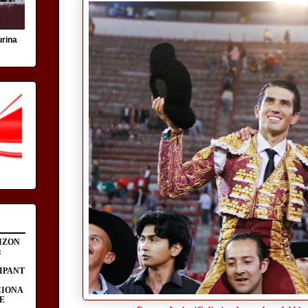
urina
IZON
:
IPANT
CIONA
E