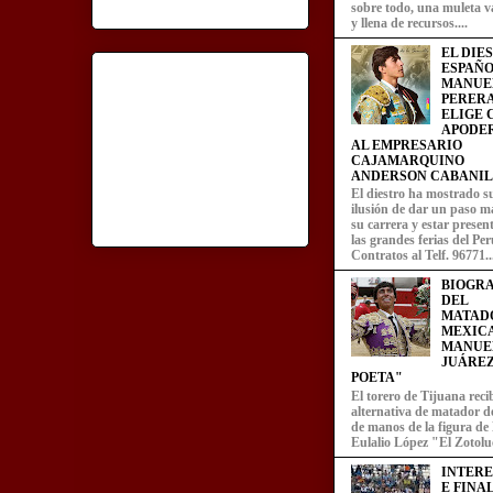
sobre todo, una muleta v
y llena de recursos....
EL DIE
ESPAÑO
MANUE
PERERA
ELIGE
APODE
AL EMPRESARIO
CAJAMARQUINO
ANDERSON CABANIL
El diestro ha mostrado s
ilusión de dar un paso m
su carrera y estar presen
las grandes ferias del Per
Contratos al Telf. 96771..
BIOGRA
DEL
MATAD
MEXIC
MANUE
JUÁREZ
POETA"
El torero de Tijuana recib
alternativa de matador d
de manos de la figura de
Eulalio López "El Zotoluc
INTER
E FINA