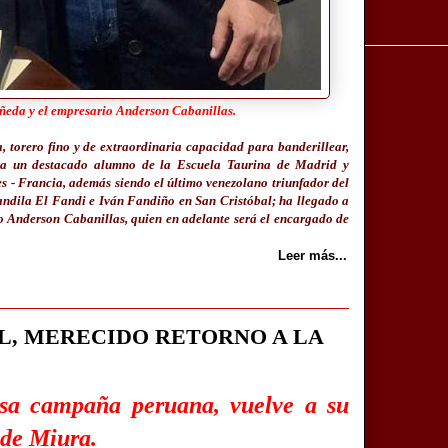
ñeda y el empresario
Anderson Cabanillas.
 torero fino y de extraordinaria capacidad para banderillear,
era un destacado alumno de la Escuela Taurina de Madrid y
s - Francia, además siendo el último venezolano triunfador del
Fandila El Fandi e Iván Fandiño en San Cristóbal; ha llegado a
 Anderson Cabanillas, quien en adelante será el encargado de
Leer más...
L, MERECIDO RETORNO A LA
osa campaña peruana, vuelve a su
s de Miura.