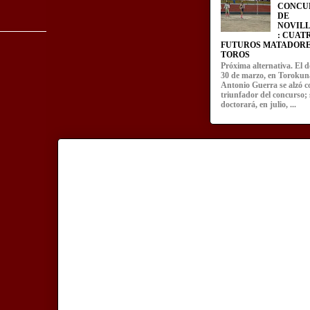
CONCU
DE
NOVIL
: CUAT
FUTUROS MATADORE
TOROS
Próxima alternativa. El 
30 de marzo, en Torokun
Antonio Guerra se alzó 
triunfador del concurso; 
doctorará, en julio, ...