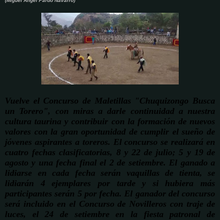
(Miguel Angel Pardo Navarro)
Vuelve el Concurso de Maletillas "Chuquizongo Busca
un Torero", con miras a darle continuidad a nuestra
cultura taurina y contribuir con la formación de nuevos
valores con la gran oportunidad de cumplir el sueño de
jóvenes aspirantes a toreros. El concurso se realizará en
cuatro fechas clasificatorias, 8 y 22 de julio; 5 y 19 de
agosto y una fecha final el 2 de setiembre. El ganado a
lidiarse en cada fecha serán vaquillas de tienta, se
lidiarán 4 ejemplares por tarde y si hubiera más
participantes serán 5 por fecha. El ganador del concurso
será incluido en el Concurso de Novilleros con traje de
luces, el 24 de setiembre en la fiesta patronal de