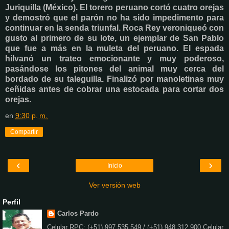
Juriquilla (México). El torero peruano cortó cuatro orejas
y demostró que el parón no ha sido impedimento para
continuar en la senda triunfal. Roca Rey veroniqueó con
gusto al primero de su lote, un ejemplar de San Pablo
que fue a más en la muleta del peruano. El espada
hilvanó un trateo emocionante y muy poderoso,
pasándose los pitones del animal muy cerca del
bordado de su taleguilla. Finalizó por manoletinas muy
ceñidas antes de cobrar una estocada para cortar dos
orejas.
en
9:30 p. m.
Compartir
‹
›
Inicio
Ver versión web
Perfil
Carlos Pardo
Celular RPC: (+51) 997 535 549 / (+51) 948 312 900 Celular