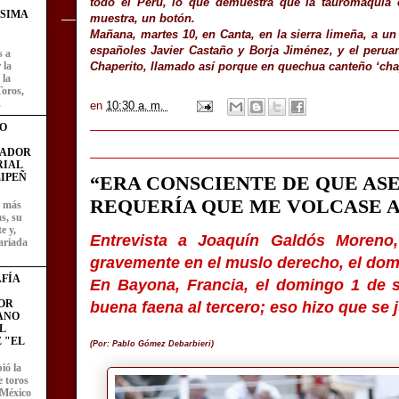
todo el Perú, lo que demuestra que la tauromaquia e
ÍSIMA
muestra, un botón.
Mañana, martes 10, en Canta, en la sierra limeña, a un
españoles Javier Castaño y Borja Jiménez, y el perua
s a
Chaperito, llamado así porque en quechua canteño ‘cha
 la
 la
Toros,
.
en
10:30 a. m.
O
FADOR
RIAL
IPEÑ
“ERA CONSCIENTE DE QUE AS
REQUERÍA QUE ME VOLCASE A
z más
as, su
e y,
Entrevista a Joaquín Galdós Moreno
ariada
gravemente en el muslo derecho, el do
FÍA
En Bayona, Francia, el domingo 1 de 
OR
buena faena al tercero; eso hizo que se j
ANO
L
 "EL
(Por: Pablo Gómez Debarbieri)
ió la
e toros
 México