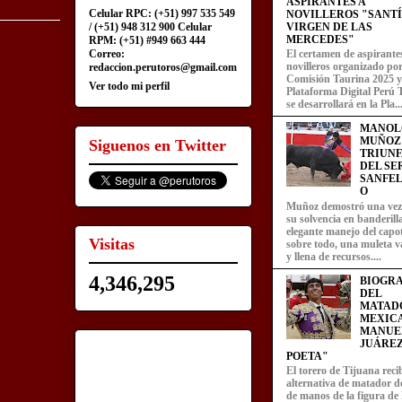
ASPIRANTES A
Celular RPC: (+51) 997 535 549
NOVILLEROS "SANT
/ (+51) 948 312 900 Celular
VIRGEN DE LAS
MERCEDES"
RPM: (+51) #949 663 444
Correo:
El certamen de aspirante
novilleros organizado por
redaccion.perutoros@gmail.com
Comisión Taurina 2025 y
Ver todo mi perfil
Plataforma Digital Perú 
se desarrollará en la Pla..
MANOL
MUÑOZ
Siguenos en Twitter
TRIUN
DEL SE
SANFEL
O
Muñoz demostró una ve
su solvencia en banderill
elegante manejo del capot
Visitas
sobre todo, una muleta v
y llena de recursos....
4,346,295
BIOGRA
DEL
MATAD
MEXIC
MANUE
JUÁREZ
POETA"
El torero de Tijuana recib
alternativa de matador d
de manos de la figura de