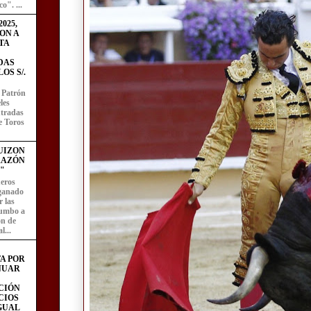
o". ...
025,
ON A
TA
DAS
OS S/.
l Patrón
les
entradas
e Toros
UIZON
RAZÓN
"
eros
 ganado
 las
rumbo a
ón de
l...
A POR
NUAR
CIÓN
CIOS
IGUAL