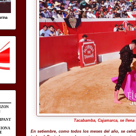
urina
IZON
:
IPANT
Tacabamba, Cajamarca, se llena h
CIONA
En setiembre, como todos los meses del año, se celeb
E