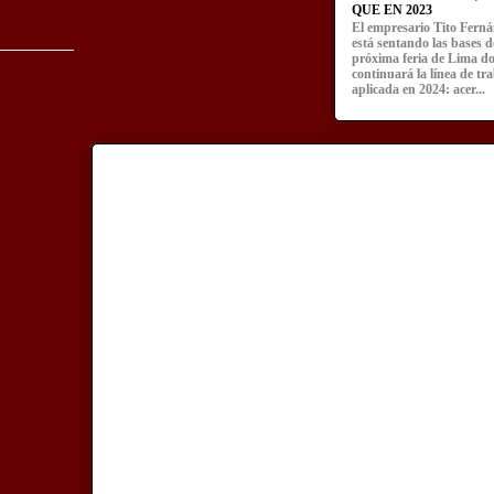
QUE EN 2023
El empresario Tito Fern
está sentando las bases d
próxima feria de Lima d
continuará la línea de tr
aplicada en 2024: acer...