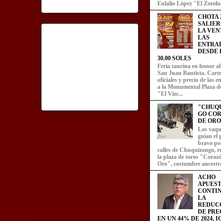
Eulalio López "El Zotoluc
CHOTA 2
SALIER
LA VEN
LAS
ENTRA
DESDE L
30.00 SOLES
Feria taurina en honor a
San Juan Bautista. Carte
oficiales y precio de las 
a la Monumental Plaza d
"El Vizc...
"CHUQ
GO CO
DE ORO
Los vaqu
guían el
bravo por
calles de Chuquizongo, 
la plaza de toros "Coraz
Oro", costumbre ancestra
ACHO
APUEST
CONTI
LA
REDUC
DE PRE
EN UN 44% DE 2024, 