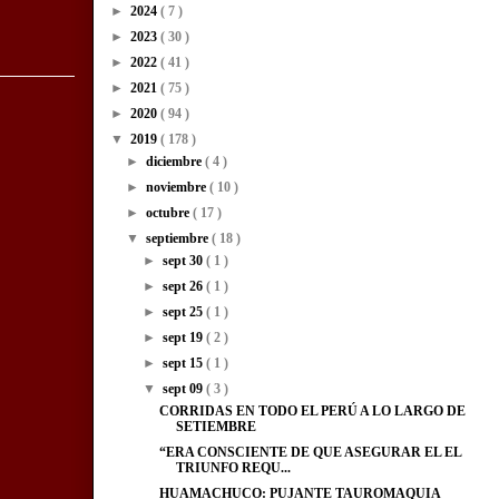
►
2024
( 7 )
►
2023
( 30 )
►
2022
( 41 )
►
2021
( 75 )
►
2020
( 94 )
▼
2019
( 178 )
►
diciembre
( 4 )
►
noviembre
( 10 )
►
octubre
( 17 )
▼
septiembre
( 18 )
►
sept 30
( 1 )
►
sept 26
( 1 )
►
sept 25
( 1 )
►
sept 19
( 2 )
►
sept 15
( 1 )
▼
sept 09
( 3 )
CORRIDAS EN TODO EL PERÚ A LO LARGO DE
SETIEMBRE
“ERA CONSCIENTE DE QUE ASEGURAR EL EL
TRIUNFO REQU...
HUAMACHUCO: PUJANTE TAUROMAQUIA