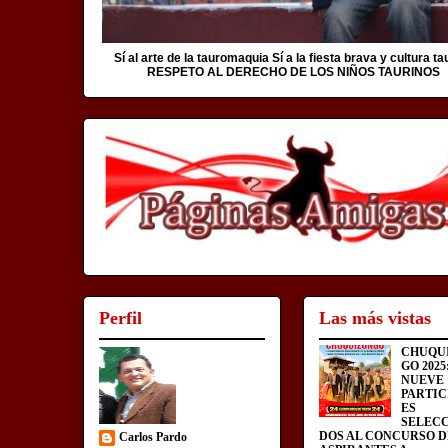
Sí al arte de la tauromaquia Sí a la fiesta brava y cultura ta
RESPETO AL DERECHO DE LOS NIÑOS TAURINOS
Perfil
Las más vistas
CHUQU
GO 2025
NUEVE
PARTIC
ES
SELEC
DOS AL CONCURSO D
Carlos Pardo