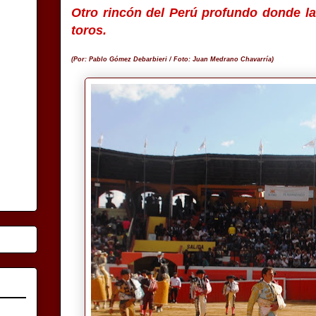
Otro rincón del Perú profundo donde la
toros.
(Por: Pablo Gómez Debarbieri / Foto: Juan Medrano Chavarría)