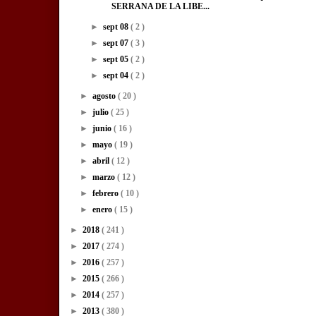
SERRANA DE LA LIBE...
►
sept 08
( 2 )
►
sept 07
( 3 )
►
sept 05
( 2 )
►
sept 04
( 2 )
►
agosto
( 20 )
►
julio
( 25 )
►
junio
( 16 )
►
mayo
( 19 )
►
abril
( 12 )
►
marzo
( 12 )
►
febrero
( 10 )
►
enero
( 15 )
►
2018
( 241 )
►
2017
( 274 )
►
2016
( 257 )
►
2015
( 266 )
►
2014
( 257 )
►
2013
( 380 )