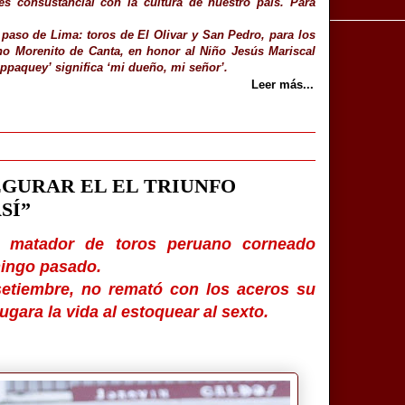
s consustancial con la cultura de nuestro país. Para
 paso de Lima: toros de El Olivar y San Pedro, para los
no Morenito de Canta, en honor al Niño Jesús Mariscal
ppaquey’ significa ‘mi dueño, mi señor’.
Leer más...
EGURAR EL EL TRIUNFO
SÍ”
, matador de toros peruano corneado
mingo pasado.
setiembre, no remató con los aceros su
ugara la vida al estoquear al sexto.