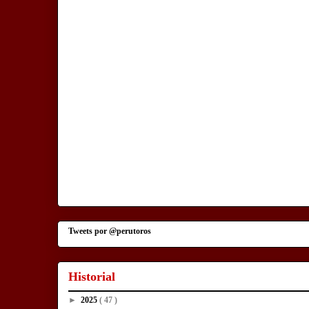
Tweets por @perutoros
Historial
►
2025
( 47 )