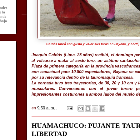
ández
e la
onde
abajo
Galdós toreó con gusto y valor sus toros en Bayona, y cortó, a
Joaquín Galdós (Lima, 23 años) recibió, el domingo pa
al volcarse a matar al sexto toro, un astifino santacolo
Plaza de primera categoría en la provincia vascofrances
con capacidad para 10.800 espectadores, Bayona se carac
por su relevancia dentro de la tauromaquia francesa.
La cornada tuvo tres trayectorias, de 30, 20 y 10 cm y 
musculares. Conversamos con el joven torero p
impresionantes costurones a ambos lados del muslo d
en
9:50 a. m.
HUAMACHUCO: PUJANTE TAUR
LIBERTAD