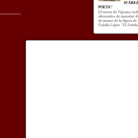
JUÁREZ
POETA"
El torero de Tijuana recib
alternativa de matador d
de manos de la figura de
Eulalio López "El Zotoluc