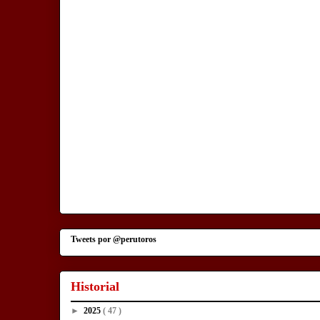
Tweets por @perutoros
Historial
►
2025
( 47 )