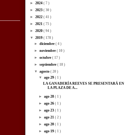
►
2024
( 7 )
►
2023
( 30 )
►
2022
( 41 )
►
2021
( 75 )
►
2020
( 94 )
▼
2019
( 178 )
►
diciembre
( 4 )
►
noviembre
( 10 )
►
octubre
( 17 )
►
septiembre
( 18 )
▼
agosto
( 20 )
▼
ago 29
( 1 )
LA GANADERÍA REEVES SE PRESENTARÁ EN
LA PLAZA DE A...
►
ago 28
( 1 )
►
ago 26
( 1 )
►
ago 23
( 1 )
►
ago 21
( 2 )
►
ago 20
( 1 )
►
ago 19
( 1 )