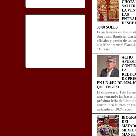
CHOTA 2
SALIER
LA VEN
LAS
ENTRA
DESDE L
30.00 SOLES
Feria taurina en honor a
San Juan Bautista. Carte
oficiales y precio de las 
a la Monumental Plaza d
"El Vizc...
ACHO
APUEST
CONTI
LA
REDUC
DE PRE
EN UN 44% DE 2024, 
QUE EN 2023
El empresario Tito Fern
está sentando las bases d
próxima feria de Lima d
continuará la línea de tr
aplicada en 2024: acer...
BIOGRA
DEL
MATAD
MEXIC
MANUE