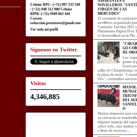
ASPIRANTES A
Celular RPC: (+51) 997 535 549
NOVILLEROS "SANT
/ (+51) 948 312 900 Celular
VIRGEN DE LAS
MERCEDES"
RPM: (+51) #949 663 444
Correo:
El certamen de aspirante
novilleros organizado por
redaccion.perutoros@gmail.com
Comisión Taurina 2025 y
Ver todo mi perfil
Plataforma Digital Perú 
se desarrollará en la Pla..
"CHUQ
GO CO
Siguenos en Twitter
DE ORO
Los vaqu
guían el
bravo por
calles de Chuquizongo, 
la plaza de toros "Coraz
Oro", costumbre ancestra
Visitas
MANOL
MUÑOZ
4,346,885
TRIUN
DEL SE
SANFEL
O
Muñoz demostró una ve
su solvencia en banderill
elegante manejo del capot
sobre todo, una muleta v
y llena de recursos....