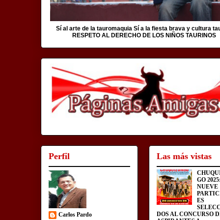
Sí al arte de la tauromaquia Sí a la fiesta brava y cultura ta
RESPETO AL DERECHO DE LOS NIÑOS TAURINOS
Perfil
Las más vistas
CHUQU
GO 2025
NUEVE
PARTIC
ES
SELEC
DOS AL CONCURSO D
Carlos Pardo