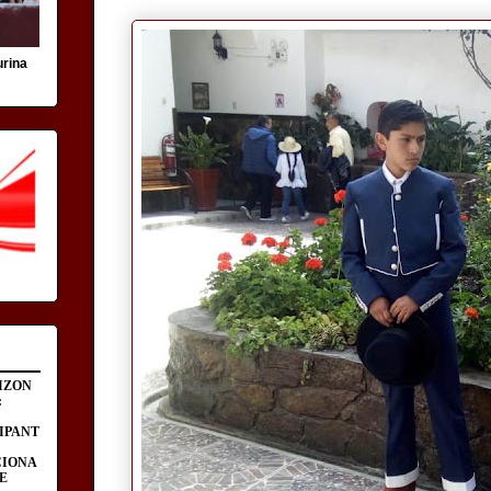
urina
IZON
:
IPANT
CIONA
E