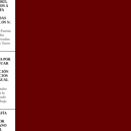
025,
ON A
TA
DAS
OS S/.
l Patrón
les
entradas
e Toros
A POR
NUAR
CIÓN
CIOS
IGUAL
ández
e la
onde
abajo
FÍA
OR
ANO
L