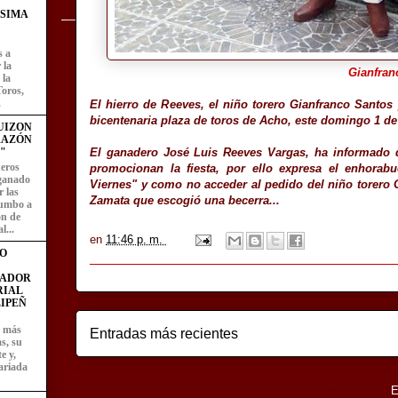
ÍSIMA
s a
 la
Gianfran
 la
Toros,
.
El hierro de Reeves, el niño torero Gianfranco Santos
bicentenaria plaza de toros de Acho,
este domingo 1 de 
UIZON
RAZÓN
El ganadero José Luis Reeves Vargas, ha informado q
"
eros
promocionan la fiesta, por ello expresa el enhorab
 ganado
Viernes" y como no acceder al pedido del niño torero 
 las
Zamata que escogió una becerra...
rumbo a
ón de
l...
en
11:46 p. m.
O
FADOR
RIAL
IPEÑ
z más
Entradas más recientes
as, su
e y,
ariada
Suscribirse a:
E