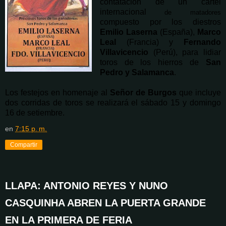
contatación de un cartel
internacional
de matadores
compuesto por los diestros
Emilio Laserna
(España),
Marco
Leal
(Francia) y
Fernando
Villavicencio
(Perú), para lidiar
toros de los hierros de
San
Pedro y Salamanca
.
Los festejos en homenaje al
Señor de Burgos
que incluye
dos corridas de toros se realizará el sábado 15 y domingo
16 de setiembre.
en
7:15 p. m.
Compartir
LLAPA: ANTONIO REYES Y NUNO
CASQUINHA ABREN LA PUERTA GRANDE
EN LA PRIMERA DE FERIA