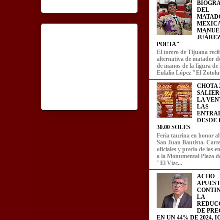
BIOGRA
DEL
MATAD
MEXIC
MANUE
JUÁREZ
POETA"
El torero de Tijuana recib
alternativa de matador d
de manos de la figura de
Eulalio López "El Zotoluc
CHOTA 2
SALIER
LA VEN
LAS
ENTRA
DESDE L
30.00 SOLES
Feria taurina en honor a
San Juan Bautista. Carte
oficiales y precio de las 
a la Monumental Plaza d
"El Vizc...
ACHO
APUEST
CONTI
LA
REDUC
DE PRE
EN UN 44% DE 2024, 