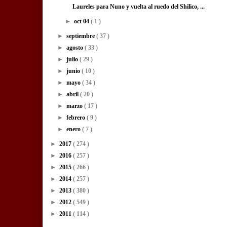
Laureles para Nuno y vuelta al ruedo del Shilico, ...
►
oct 04
( 1 )
►
septiembre
( 37 )
►
agosto
( 33 )
►
julio
( 29 )
►
junio
( 10 )
►
mayo
( 34 )
►
abril
( 20 )
►
marzo
( 17 )
►
febrero
( 9 )
►
enero
( 7 )
►
2017
( 274 )
►
2016
( 257 )
►
2015
( 266 )
►
2014
( 257 )
►
2013
( 380 )
►
2012
( 549 )
►
2011
( 114 )