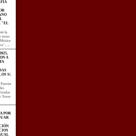
FÍA
OR
ANO
L
 "EL
ió la
e toros
 México
o". ...
025,
ON A
TA
DAS
OS S/.
l Patrón
les
entradas
e Toros
A POR
NUAR
CIÓN
CIOS
IGUAL