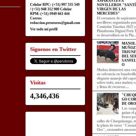
ASPIRANTES A
Celular RPC: (+51) 997 535 549
NOVILLEROS "SANT
/ (+51) 948 312 900 Celular
VIRGEN DE LAS
MERCEDES"
RPM: (+51) #949 663 444
Correo:
El certamen de aspirante
novilleros organizado por
redaccion.perutoros@gmail.com
Comisión Taurina 2025 y
Ver todo mi perfil
Plataforma Digital Perú 
se desarrollará en la Pla..
MANOL
MUÑOZ
Siguenos en Twitter
TRIUN
DEL SE
SANFEL
O
Muñoz demostró una ve
su solvencia en banderill
elegante manejo del capot
Visitas
sobre todo, una muleta v
y llena de recursos....
4,346,436
"CHUQ
GO CO
DE ORO
Los vaqu
guían el
bravo por
calles de Chuquizongo, 
la plaza de toros "Coraz
Oro", costumbre ancestra