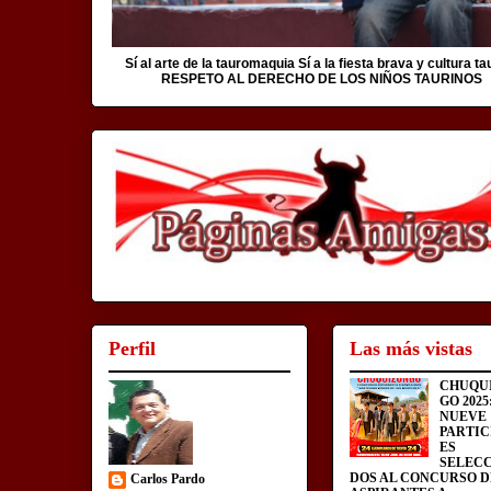
Sí al arte de la tauromaquia Sí a la fiesta brava y cultura ta
RESPETO AL DERECHO DE LOS NIÑOS TAURINOS
Perfil
Las más vistas
CHUQU
GO 2025
NUEVE
PARTIC
ES
SELEC
DOS AL CONCURSO D
Carlos Pardo