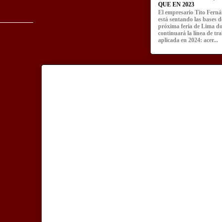
QUE EN 2023
El empresario Tito Fern
está sentando las bases d
próxima feria de Lima d
continuará la línea de tr
aplicada en 2024: acer...