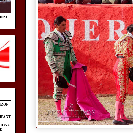
urina
IZON
:
IPANT
CIONA
E