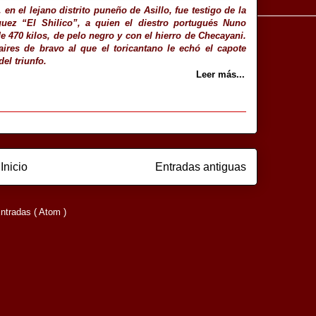
en el lejano distrito puneño de Asillo, fue testigo de la
guez “El Shilico”, a quien el diestro portugués Nuno
e 470 kilos, de pelo negro y con el hierro de Checayani.
ires de bravo al que el toricantano le echó el capote
el triunfo.
Leer más...
Inicio
Entradas antiguas
ntradas ( Atom )