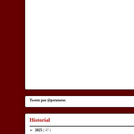
Tweets por @perutoros
Historial
►
2025
( 47 )