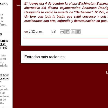
El jueves día 4 de octubre la plaza Washington Zapana, 
ÍSIMA
alternativa del diestro cajamarquino Anderson Rodrí
Casquinha le cedió la muerte de “Barbanero”, N° 279, d
s a
Un toro con toda la barba que saltó correoso y con a
 la
meciéndose con arte, enjundia y determinación en pos d
 la
Toros,
.
en
3:32 p. m.
O
FADOR
RIAL
IPEÑ
z más
Entradas más recientes
as, su
e y,
ariada
Suscribirse a:
E
UIZON
RAZÓN
"
eros
 ganado
 las
rumbo a
ón de
l...