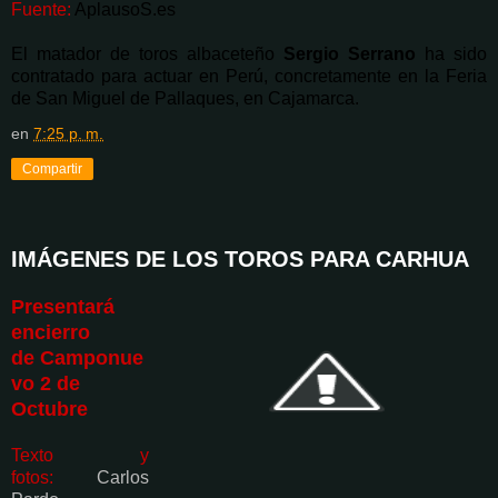
Fuente:
AplausoS.es
El matador de toros albaceteño
Sergio Serrano
ha sido
contratado para actuar en Perú, concretamente en la Feria
de San Miguel de Pallaques, en Cajamarca.
en
7:25 p. m.
Compartir
IMÁGENES DE LOS TOROS PARA CARHUA
Presentará
encierro
de
Camponue
vo 2 de
Octubre
Texto y
fotos:
Carlos