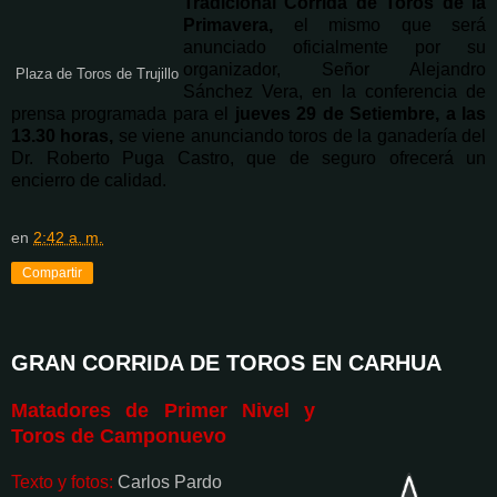
Tradicional Corrida de Toros de la
Primavera,
el mismo que será
anunciado oficialmente por su
organizador, Señor Alejandro
Plaza de Toros de Trujillo
Sánchez Vera, en la conferencia de
prensa programada para el
jueves 29 de Setiembre, a las
13.30 horas,
se viene anunciando toros de la ganadería del
Dr. Roberto Puga Castro, que de seguro ofrecerá un
encierro de calidad.
en
2:42 a. m.
Compartir
GRAN CORRIDA DE TOROS EN CARHUA
Matadores de Primer Nivel y
Toros de Camponuevo
Texto y fotos:
Carlos Pardo