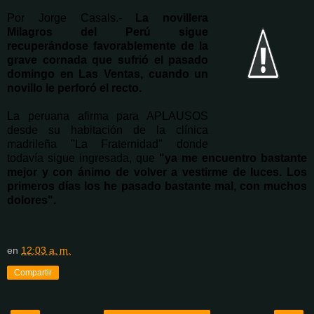
Por Jorge Casals.-
La novillera
Milagros del Perú sigue
recuperándose favorablemente de la
grave cornada que sufrió el pasado
domingo en Las Ventas, cuando un
novillo le perforó el recto.
La peruana afirma para APLAUSOS
desde su habitación de la clínica
madrileña "La Fraternidad" donde
todavía sigue ingresada, que
"ya me encuentro bastante
mejor y con ánimo de volver a vestirme de luces. Los
primeros días los he pasado bastante mal, con muchos
dolores".
en
12:03 a. m.
Compartir