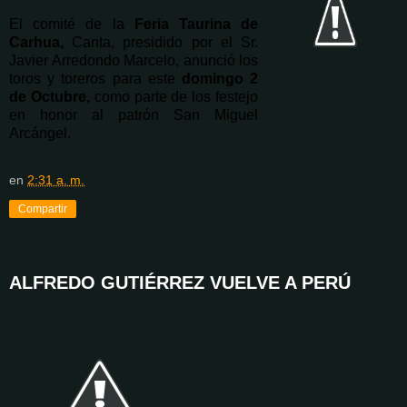
El comité de la
Feria Taurina de
Carhua,
Canta, presidido por el Sr.
Javier
Arredondo Marcelo, anunció los
toros y toreros para este
domingo 2
de Octubre,
como parte de los festejo
en honor al patrón San Miguel
Arcángel.
en
2:31 a. m.
Compartir
ALFREDO GUTIÉRREZ VUELVE A PERÚ