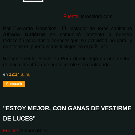
Fuente:
toroestor
o.com
Por Everardo González.- El matador de toros capitalino
Alfredo Gutiérrez
se comunicó contento a nuestra
redacción para dar a conocer que su actividad no para, y
que tiene en puerta varios festejos en el país Inca.
Recientemente estuvo en Perú donde dejó un buen sabor
de boca, de ahí a que nuevamente sea contratado.
en
12:14 a. m.
Compartir
"ESTOY MEJOR, CON GANAS DE VESTIRME
DE LUCES"
Fuente:
Apl
ausoS.es