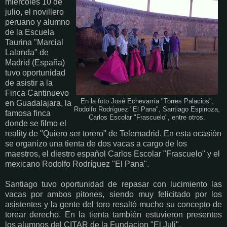
miércoles 10 de
julio, el novillero
peruano y alumno
de la Escuela
Taurina "Marcial
Lalanda" de
Madrid (España)
tuvo oportunidad
de asistir a la
Finca Cantinuevo
En la foto José Echevarría "Torres Palacios",
en Guadalajara, la
Rodolfo Rodríguez "El Pana", Santiago Espinoza,
famosa finca
Carlos Escolar "Frascuelo", entre otros.
donde se filmo el
reality de "Quiero ser torero" de Telemadrid. En esta ocasión
se organizo una tienta de dos vacas a cargo de los
maestros, el diestro español Carlos Escolar "Frascuelo" y el
mexicano Rodolfo Rodríguez "El Pana".
Santiago tuvo oportunidad de repasar con lucimiento las
vacas por ambos pitones, siendo muy felicitado por los
asistentes y la gente del toro resaltó mucho su concepto de
torear derecho. En la tienta también estuvieron presentes
los alumnos del CITAR de la Fundacion "El Juli".