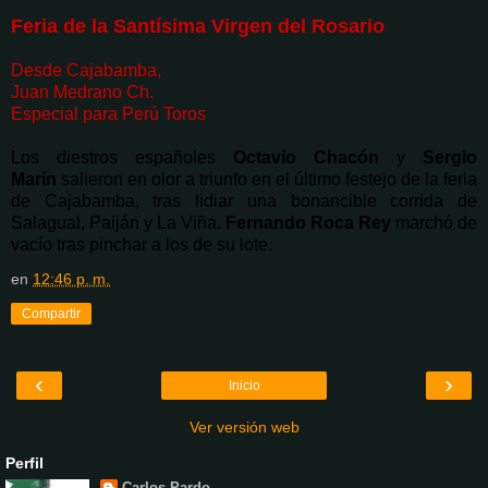
Feria de la Santísima Virgen del Rosario
Desde Cajabamba,
Juan Medrano Ch.
Especial para Perú Toros
Los diestros españoles
Octavio Chacón
y
Sergio
Marín
salieron en olor a triunfo en el último festejo de la feria
de Cajabamba, tras lidiar una bonancible corrida de
Salagual, Paiján y La Viña.
Fernando Roca Rey
marchó de
vacío tras pinchar a los de su lote.
en
12:46 p. m.
Compartir
‹
›
Inicio
Ver versión web
Perfil
Carlos Pardo