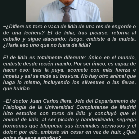
−¿Difiere un toro o vaca de lidia de una res de engorde o
de una lechera? El de lidia, tras picarse, retorna al
caballo y sigue atacando; luego, embiste a la muleta.
¿Haría eso uno que no fuera de lidia?
El de lidia es totalmente diferente: único en el mundo,
embiste desde recién nacido. Por ser único, es capaz de
hacer eso; tras la puya, acomete con más fuerza e
ímpetu y así se mide su bravura. No hay otro animal que
haga lo mismo, incluyendo los silvestres o las fieras,
que huirían.
−El doctor Juan Carlos Illera, Jefe del Departamento de
Fisiología de la Universidad Complutense de Madrid
hizo estudios con toros de lidia y concluyó que el
animal de lidia, al ser picado y banderilleado, segrega
hormonas que bloquean sus terminales nerviosos y el
dolor; por ello, embiste sin cesar en vez de huir. ¿Qué
opina de esos estudios?