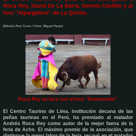
Roca Rey, David De La Barra, Dennis Castillo y al
toro "Alpargatero" de La Quinta.
(Edición Perú Toros / Fotos: Miguel Pardo)
Roca Rey se luce con el toro "Enamorado"
El Centro Taurino de Lima, institución decana de las
peñas taurinas en el Perú, ha premiado al matador
Andrés Roca Rey como autor de la mejor faena de la
feria de Acho. El máximo premio de la asociación, que
distingue la mejor labor de la feria, recayó en el matador