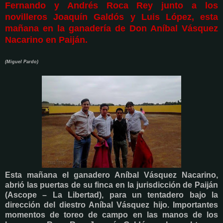
Fernando y Andrés Roca Rey junto a los
novilleros Joaquín Galdós y Luis López, esta
mañana en la ganadería de Don Aníbal Vásquez
Nacarino en Paiján.
(Miguel Pardo)
Esta mañana el ganadero Aníbal Vásquez Nacarino,
abrió las puertas de su finca en la jurisdicción de Paiján
(Ascope – La Libertad), para un tentadero bajo la
dirección del diestro Aníbal Vásquez hijo. Importantes
momentos de toreo de campo en las manos de los