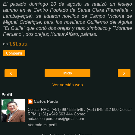
El pasado domingo 20 de agosto se realizó un festejo
taurino en el Centro Poblado de Santa Clara (Ferreñafe -
Lambayeque), se lidiaron novillos de Campo Victoria de
Miguel Orderique, para los novilleros Guillermo del Aguila
"El Guille" que cortó dos orejas y rabo simbólico y "Morante
Peruano", dos orejas; Kuntur Alfaro, palmas.
en
1:51 a. m.
Compartir
‹
›
Inicio
Ver versión web
Perfil
Carlos Pardo
Celular RPC: (+51) 997 535 549 / (+51) 948 312 900 Celular
RPM: (+51) #949 663 444 Correo:
redaccion.perutoros@gmail.com
Ver todo mi perfil