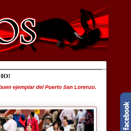
HO!
n buen ejemplar del Puerto San Lorenzo.