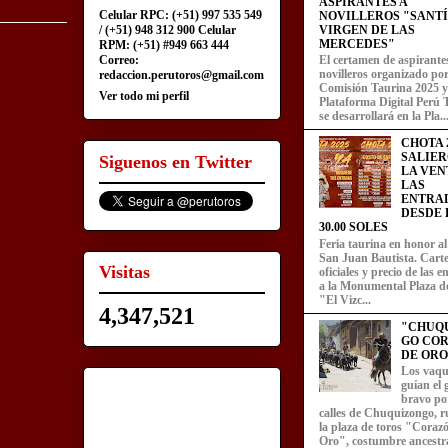
ASPIRANTES A
Celular RPC: (+51) 997 535 549
NOVILLEROS "SANT
/ (+51) 948 312 900 Celular
VIRGEN DE LAS
MERCEDES"
RPM: (+51) #949 663 444
Correo:
El certamen de aspirante
novilleros organizado por
redaccion.perutoros@gmail.com
Comisión Taurina 2025 y
Ver todo mi perfil
Plataforma Digital Perú 
se desarrollará en la Pla..
CHOTA 2
SALIER
Siguenos en Twitter
LA VEN
LAS
ENTRA
DESDE L
30.00 SOLES
Feria taurina en honor a
San Juan Bautista. Carte
Visitas
oficiales y precio de las 
a la Monumental Plaza d
"El Vizc...
4,347,521
"CHUQ
GO CO
DE ORO
Los vaqu
guían el
bravo por
calles de Chuquizongo, 
la plaza de toros "Coraz
Oro", costumbre ancestra