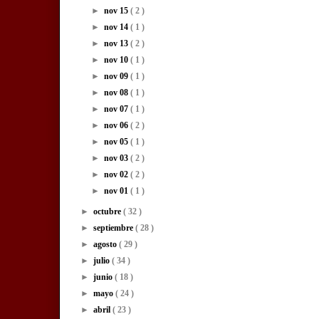
►
nov 15
( 2 )
►
nov 14
( 1 )
►
nov 13
( 2 )
►
nov 10
( 1 )
►
nov 09
( 1 )
►
nov 08
( 1 )
►
nov 07
( 1 )
►
nov 06
( 2 )
►
nov 05
( 1 )
►
nov 03
( 2 )
►
nov 02
( 2 )
►
nov 01
( 1 )
►
octubre
( 32 )
►
septiembre
( 28 )
►
agosto
( 29 )
►
julio
( 34 )
►
junio
( 18 )
►
mayo
( 24 )
►
abril
( 23 )