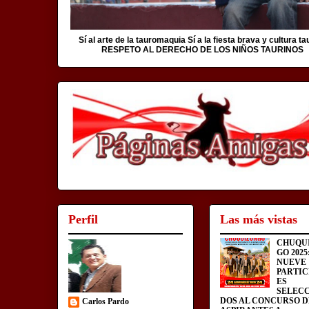
Sí al arte de la tauromaquia Sí a la fiesta brava y cultura ta
RESPETO AL DERECHO DE LOS NIÑOS TAURINOS
Perfil
Las más vistas
CHUQU
GO 2025
NUEVE
PARTIC
ES
SELEC
DOS AL CONCURSO D
Carlos Pardo