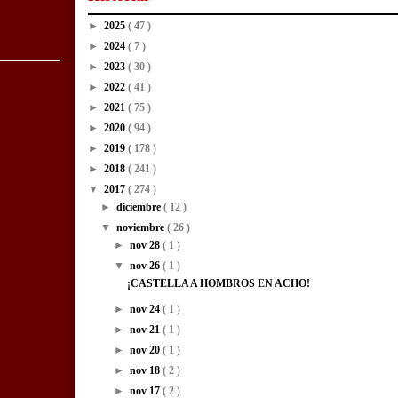
►
2025
( 47 )
►
2024
( 7 )
►
2023
( 30 )
►
2022
( 41 )
►
2021
( 75 )
►
2020
( 94 )
►
2019
( 178 )
►
2018
( 241 )
▼
2017
( 274 )
►
diciembre
( 12 )
▼
noviembre
( 26 )
►
nov 28
( 1 )
▼
nov 26
( 1 )
¡CASTELLA A HOMBROS EN ACHO!
►
nov 24
( 1 )
►
nov 21
( 1 )
►
nov 20
( 1 )
►
nov 18
( 2 )
►
nov 17
( 2 )