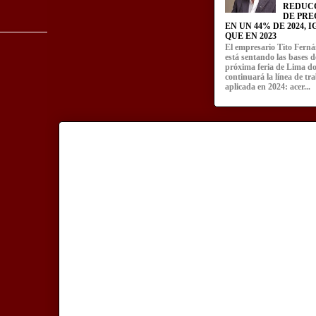
REDUC
DE PRE
EN UN 44% DE 2024, 
QUE EN 2023
El empresario Tito Fern
está sentando las bases d
próxima feria de Lima d
continuará la línea de tr
aplicada en 2024: acer...