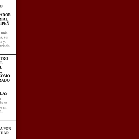
O
FADOR
RIAL
IPEÑ
z más
as, su
e y,
ariada
STRO
L
L
,
 COMO
RADO
LAS
u
ás en
te en
ú.
.
A POR
NUAR