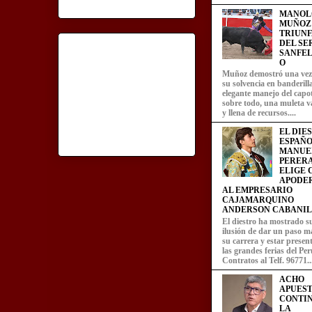
MANOL
MUÑOZ
TRIUN
DEL SE
SANFEL
O
Muñoz demostró una ve
su solvencia en banderill
elegante manejo del capot
sobre todo, una muleta v
y llena de recursos....
EL DIE
ESPAÑO
MANUE
PERERA
ELIGE
APODE
AL EMPRESARIO
CAJAMARQUINO
ANDERSON CABANIL
El diestro ha mostrado s
ilusión de dar un paso m
su carrera y estar presen
las grandes ferias del Per
Contratos al Telf. 96771..
ACHO
APUEST
CONTI
LA