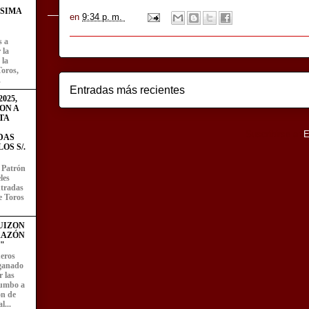
ÍSIMA
en
9:34 p. m.
s a
 la
 la
Toros,
.
Entradas más recientes
025,
ON A
TA
Suscribirse a:
E
DAS
OS S/.
l Patrón
les
entradas
e Toros
UIZON
RAZÓN
"
eros
 ganado
 las
rumbo a
ón de
l...