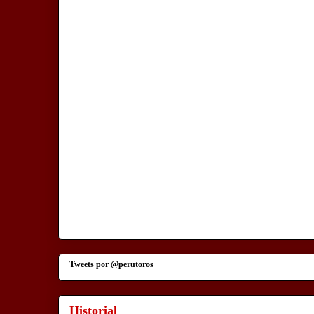
Tweets por @perutoros
Historial