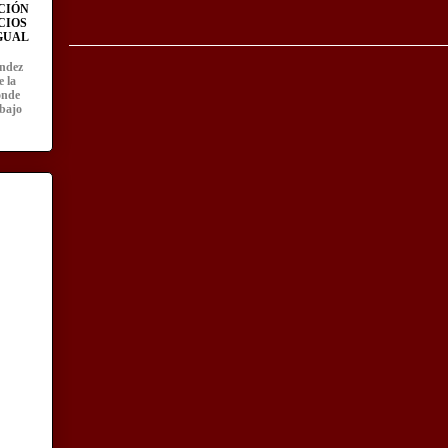
CIÓN
CIOS
IGUAL
ández
e la
onde
abajo