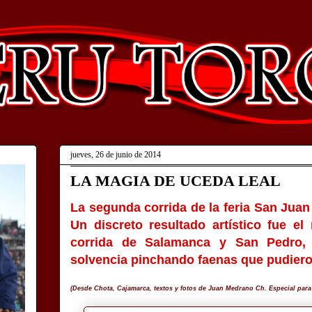
jueves, 26 de junio de 2014
LA MAGIA DE UCEDA LEAL
La segunda corrida de la feria San Jua
Un discreto resultado artístico fue el
corrida de Salamanca y San Pedro, 
solvencia pinchando faenas que pudiero
(Desde Chota, Cajamarca, textos y fotos de Juan Medrano Ch. Especial para 