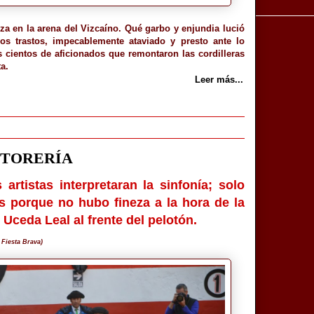
za en la arena del Vizcaíno. Qué garbo y enjundia lució
os trastos, impecablemente ataviado y presto ante lo
s cientos de aficionados que remontaron las cordilleras
a.
Leer más...
 TORERÍA
artistas interpretaran la sinfonía; solo
ás porque no hubo fineza a la hora de la
Uceda Leal al frente del pelotón.
 Fiesta Brava)