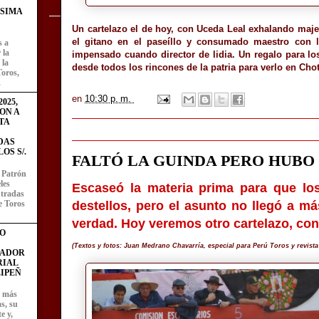
ÍSIMA
Un cartelazo el de hoy, con Uceda Leal exhalando maje
el gitano en el paseíllo y consumado maestro con l
s a
 la
impensado cuando director de lidia. Un regalo para lo
 la
desde todos los rincones de la patria para verlo en Chot
Toros,
.
en
10:30 p. m.
025,
ON A
TA
DAS
OS S/.
FALTÓ LA GUINDA PERO HUBO
l Patrón
les
Escaseó la materia prima para que los 
entradas
e Toros
destellos, pero el asunto no llegó a m
verdad. Hoy veremos otro cartelazo, con 
O
(Textos y fotos: Juan Medrano Chavarría, especial para Perú Toros y revista
FADOR
RIAL
IPEÑ
z más
as, su
e y,