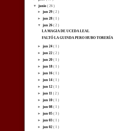
▼
junio
( 26 )
►
jun 29
( 2 )
►
jun 28
( 1 )
▼
jun 26
( 2 )
LA MAGIA DE UCEDA LEAL
FALTÓ LA GUINDA PERO HUBO TORERÍA
►
jun 24
( 1 )
►
jun 22
( 2 )
►
jun 20
( 1 )
►
jun 18
( 1 )
►
jun 16
( 1 )
►
jun 14
( 1 )
►
jun 12
( 1 )
►
jun 11
( 2 )
►
jun 10
( 1 )
►
jun 08
( 1 )
►
jun 05
( 3 )
►
jun 03
( 1 )
►
jun 02
( 1 )