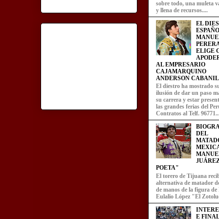
sobre todo, una muleta v
y llena de recursos....
EL DIE
ESPAÑO
MANUE
PERERA
ELIGE
APODE
AL EMPRESARIO
CAJAMARQUINO
ANDERSON CABANIL
El diestro ha mostrado s
ilusión de dar un paso m
su carrera y estar presen
las grandes ferias del Per
Contratos al Telf. 96771..
BIOGRA
DEL
MATAD
MEXIC
MANUE
JUÁREZ
POETA"
El torero de Tijuana recib
alternativa de matador d
de manos de la figura de
Eulalio López "El Zotoluc
INTER
E FINA