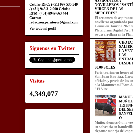
ASPIRANTES A
Celular RPC: (+51) 997 535 549
NOVILLEROS "SANT
/ (+51) 948 312 900 Celular
VIRGEN DE LAS
MERCEDES"
RPM: (+51) #949 663 444
Correo:
El certamen de aspirante
novilleros organizado por
redaccion.perutoros@gmail.com
Comisión Taurina 2025 y
Ver todo mi perfil
Plataforma Digital Perú 
se desarrollará en la Pla..
CHOTA 2
SALIER
Siguenos en Twitter
LA VEN
LAS
ENTRA
DESDE L
30.00 SOLES
Feria taurina en honor a
San Juan Bautista. Carte
Visitas
oficiales y precio de las 
a la Monumental Plaza d
"El Vizc...
4,349,077
MANOL
MUÑOZ
TRIUN
DEL SE
SANFEL
O
Muñoz demostró una ve
su solvencia en banderill
elegante manejo del capot