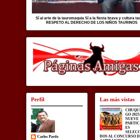
Sí al arte de la tauromaquia Sí a la fiesta brava y cultura ta
RESPETO AL DERECHO DE LOS NIÑOS TAURINOS
Perfil
Las más vistas
CHUQU
GO 2025
NUEVE
PARTIC
ES
SELEC
DOS AL CONCURSO D
Carlos Pardo