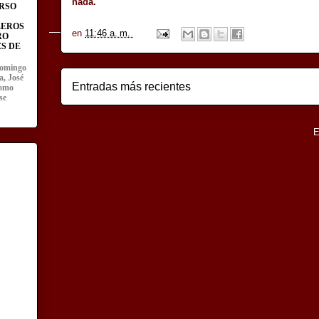
nada.
RSO
LEROS
en
11:46 a. m.
RO
S DE
domingo
a, José
Entradas más recientes
como
se
Suscribirse a:
E