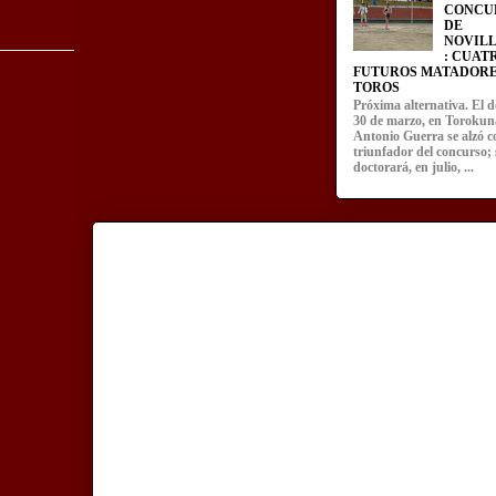
CONCU
DE
NOVIL
: CUAT
FUTUROS MATADORE
TOROS
Próxima alternativa. El 
30 de marzo, en Torokun
Antonio Guerra se alzó 
triunfador del concurso; 
doctorará, en julio, ...