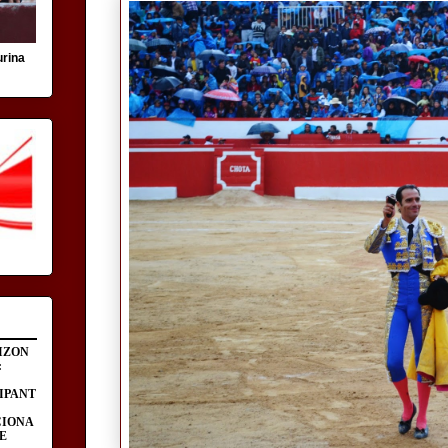
urina
IZON
:
IPANT
CIONA
E