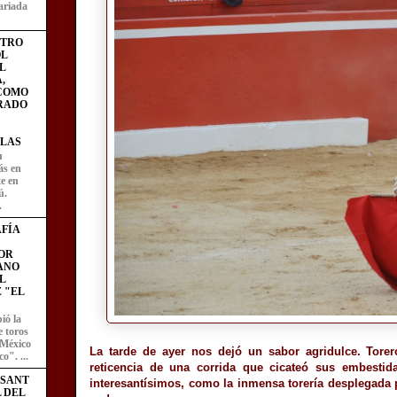
ariada
STRO
L
L
,
 COMO
RADO
LAS
u
ás en
te en
ú.
.
FÍA
OR
ANO
L
 "EL
ió la
e toros
 México
La tarde de ayer nos dejó un sabor agridulce. Torer
o". ...
reticencia de una corrida que cicateó sus embestida
ESANT
interesantísimos, como la inmensa torería desplegada 
L DEL