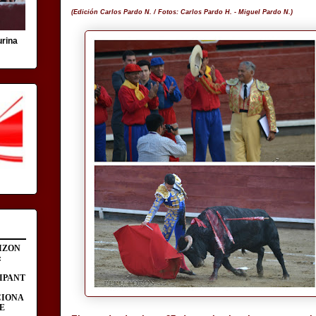
(Edición Carlos Pardo N. / Fotos: Carlos Pardo H. - Miguel Pardo N.)
urina
IZON
:
IPANT
CIONA
E