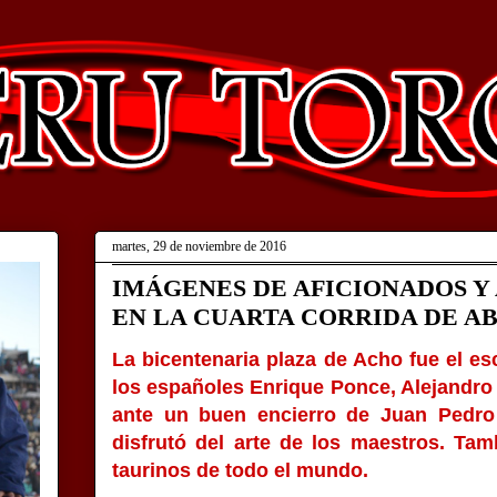
martes, 29 de noviembre de 2016
IMÁGENES DE AFICIONADOS Y
EN LA CUARTA CORRIDA DE AB
La bicentenaria plaza de Acho fue el 
los españoles Enrique Ponce, Alejandro
ante un buen encierro de Juan Pedro
disfrutó del arte de los maestros. Ta
taurinos de todo el mundo.