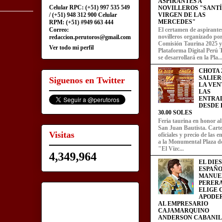
ASPIRANTES A
Celular RPC: (+51) 997 535 549
NOVILLEROS "SANT
/ (+51) 948 312 900 Celular
VIRGEN DE LAS
MERCEDES"
RPM: (+51) #949 663 444
Correo:
El certamen de aspirante
novilleros organizado por
redaccion.perutoros@gmail.com
Comisión Taurina 2025 y
Ver todo mi perfil
Plataforma Digital Perú 
se desarrollará en la Pla..
CHOTA 2
SALIER
Siguenos en Twitter
LA VEN
LAS
ENTRA
DESDE L
30.00 SOLES
Feria taurina en honor a
San Juan Bautista. Carte
Visitas
oficiales y precio de las 
a la Monumental Plaza d
"El Vizc...
4,349,964
EL DIE
ESPAÑO
MANUE
PERERA
ELIGE
APODE
AL EMPRESARIO
CAJAMARQUINO
ANDERSON CABANIL