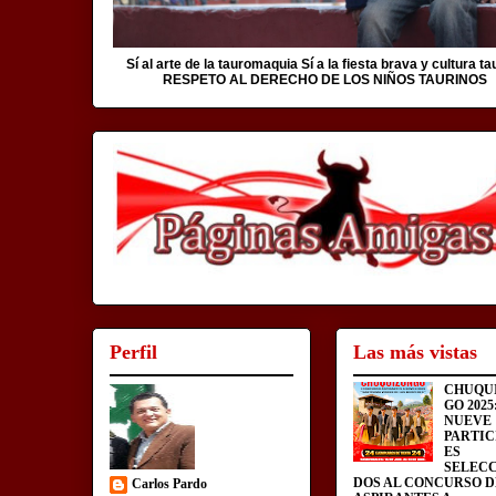
Sí al arte de la tauromaquia Sí a la fiesta brava y cultura ta
RESPETO AL DERECHO DE LOS NIÑOS TAURINOS
Perfil
Las más vistas
CHUQU
GO 2025
NUEVE
PARTIC
ES
SELEC
DOS AL CONCURSO D
Carlos Pardo