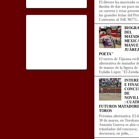
El diestro ha mostrado s
ilusión de dar un paso m
su carrera y estar presen
las grandes ferias del Per
Contratos al Telf. 96771..
BIOGRA
DEL
MATAD
MEXIC
MANUE
JUÁREZ
POETA"
El torero de Tijuana recib
alternativa de matador d
de manos de la figura de
Eulalio López "El Zotoluc
INTER
E FINA
CONCU
DE
NOVIL
: CUAT
FUTUROS MATADORE
TOROS
Próxima alternativa. El 
30 de marzo, en Torokun
Antonio Guerra se alzó 
triunfador del concurso; 
doctorará, en julio, ...