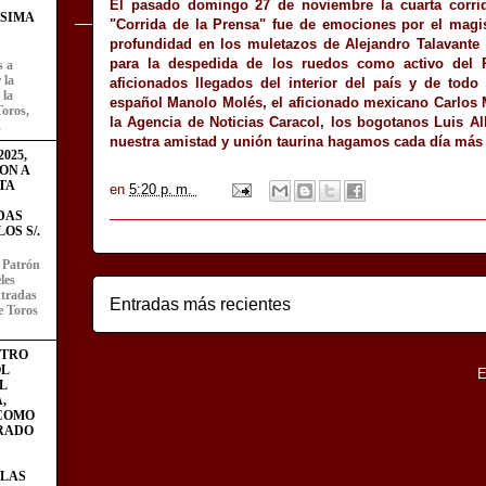
El pasado domingo 27 de noviembre la cuarta corri
ÍSIMA
"Corrida de la Prensa" fue de emociones por el magis
profundidad en los muletazos de Alejandro Talavante 
para la despedida de los ruedos como activo del 
s a
 la
aficionados llegados del interior del país y de todo
 la
español Manolo Molés, el aficionado mexicano Carlos M
Toros,
la Agencia de Noticias Caracol, los bogotanos Luis A
.
nuestra amistad y unión taurina hagamos cada día más g
025,
ON A
TA
en
5:20 p. m.
DAS
OS S/.
l Patrón
les
entradas
Entradas más recientes
e Toros
STRO
L
Suscribirse a:
E
L
,
 COMO
RADO
LAS