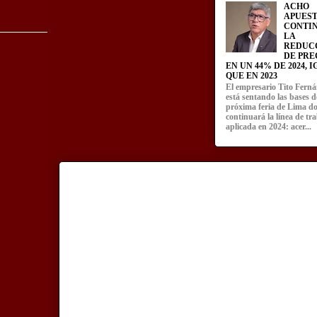
ACHO
APUEST
CONTI
LA
REDUC
DE PRE
EN UN 44% DE 2024, 
QUE EN 2023
El empresario Tito Fern
está sentando las bases d
próxima feria de Lima d
continuará la línea de tr
aplicada en 2024: acer...