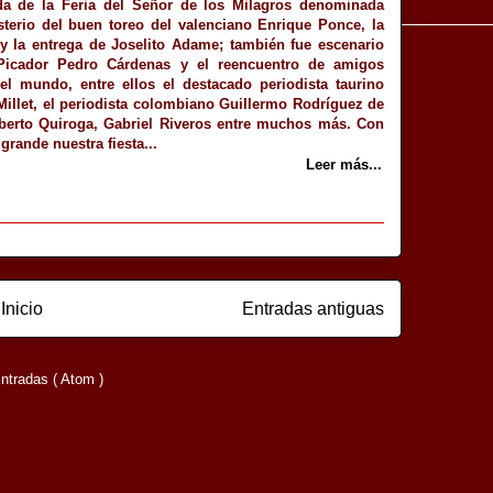
da de la Feria del Señor de los Milagros denominada
terio del buen toreo del valenciano Enrique Ponce, la
y la entrega de Joselito Adame; también fue escenario
Picador Pedro Cárdenas y el reencuentro de amigos
 el mundo, entre ellos el destacado periodista taurino
illet, el periodista colombiano Guillermo Rodríguez de
lberto Quiroga, Gabriel Riveros entre muchos más. Con
rande nuestra fiesta...
Leer más...
Inicio
Entradas antiguas
ntradas ( Atom )