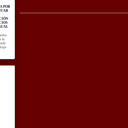
A POR
NUAR
CIÓN
CIOS
IGUAL
ández
e la
onde
abajo