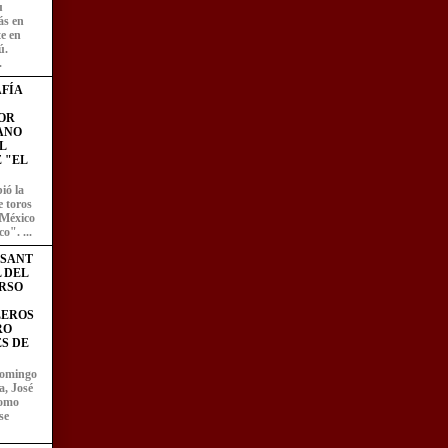
u
ás en
te en
ú.
.
FÍA
OR
ANO
L
 "EL
ió la
e toros
 México
o". ...
ESANT
L DEL
RSO
LEROS
RO
S DE
domingo
a, José
como
se