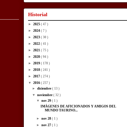
Historial
►
2025
( 47 )
►
2024
( 7 )
►
2023
( 30 )
►
2022
( 41 )
►
2021
( 75 )
►
2020
( 94 )
►
2019
( 178 )
►
2018
( 241 )
►
2017
( 274 )
▼
2016
( 257 )
►
diciembre
( 13 )
▼
noviembre
( 32 )
▼
nov 29
( 1 )
IMÁGENES DE AFICIONADOS Y AMIGOS DEL
MUNDO TAURINO...
►
nov 28
( 1 )
►
nov 27
( 1 )