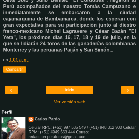
Oliva Soto y Julio Benítez "El Cordobés", llegaron al
Perú acompañados del maestro Tomás Campuzano e
inmediatamente se embarcaron a la ciudad
cajamarquina de Bambamarca, donde los esperan con
gran expectativa para su participación junto al diestro
franco-mexicano Michel Lagravere y César Bazán "El
Yeta", los próximos días 16, 17, 18 y 19 de julio, en la
que se lidiarán 24 toros de las ganaderías colombianas
Monterrey y las peruanas Paiján y San Simón...
en
1:01 a. m.
Compartir
‹
›
Inicio
Ver versión web
Perfil
Carlos Pardo
Celular RPC: (+51) 997 535 549 / (+51) 948 312 900 Celular
RPM: (+51) #949 663 444 Correo:
redaccion.perutoros@gmail.com