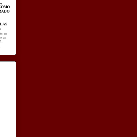
,
 COMO
RADO
LAS
u
ás en
te en
ú.
.