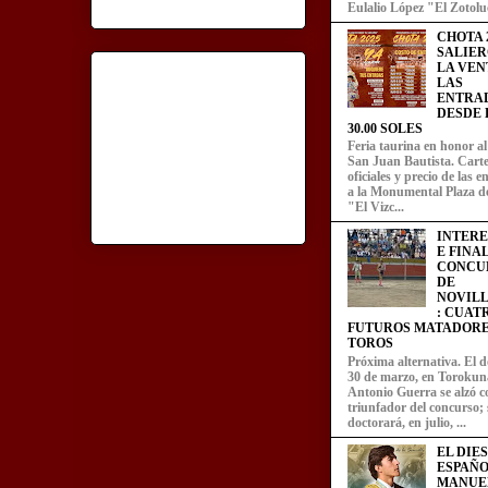
Eulalio López "El Zotoluc
CHOTA 2
SALIER
LA VEN
LAS
ENTRA
DESDE L
30.00 SOLES
Feria taurina en honor a
San Juan Bautista. Carte
oficiales y precio de las 
a la Monumental Plaza d
"El Vizc...
INTER
E FINA
CONCU
DE
NOVIL
: CUAT
FUTUROS MATADORE
TOROS
Próxima alternativa. El 
30 de marzo, en Torokun
Antonio Guerra se alzó 
triunfador del concurso; 
doctorará, en julio, ...
EL DIE
ESPAÑO
MANUE