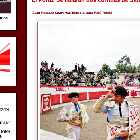
El Portu. Se lidiarán dos corridas de S
(Juan Medrano Chavarría. Especial para Perú Toros)
urina
IZON
:
IPANT
CIONA
E