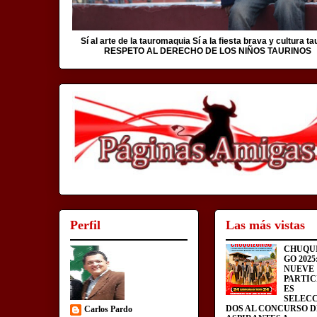
Sí al arte de la tauromaquia Sí a la fiesta brava y cultura ta
RESPETO AL DERECHO DE LOS NIÑOS TAURINOS
Perfil
Las más vistas
CHUQU
GO 2025
NUEVE
PARTIC
ES
SELEC
DOS AL CONCURSO D
Carlos Pardo