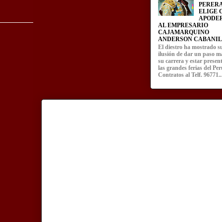
PERERA
ELIGE
APODE
AL EMPRESARIO
CAJAMARQUINO
ANDERSON CABANIL
El diestro ha mostrado s
ilusión de dar un paso m
su carrera y estar presen
las grandes ferias del Per
Contratos al Telf. 96771..