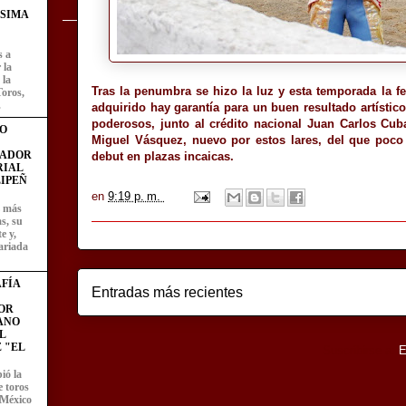
ÍSIMA
s a
 la
 la
Tras la penumbra se hizo la luz y esta temporada la 
Toros,
.
adquirido hay garantía para un buen resultado artístico
poderosos, junto al crédito nacional Juan Carlos Cub
O
Miguel Vásquez, nuevo por estos lares, del que poc
FADOR
debut en plazas incaicas.
RIAL
IPEÑ
en
9:19 p. m.
z más
as, su
e y,
ariada
FÍA
Entradas más recientes
OR
ANO
L
 "EL
Suscribirse a:
E
ió la
e toros
 México