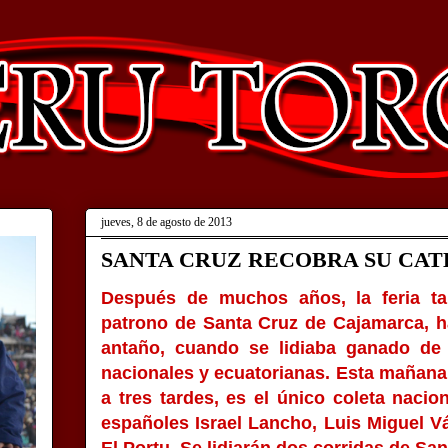
jueves, 8 de agosto de 2013
SANTA CRUZ RECOBRA SU CA
Después de muchos años, la feria ta
patrono de Santa Cruz de Cajamarca, h
antaño, cuando se lidiaba ganado de
nacionales y ecuatorianas. Esta mañana 
a tres tardes, es el único coleta naci
españoles Israel Lancho, Luis Miguel 