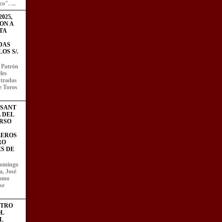
o". ...
025,
ON A
TA
DAS
OS S/.
l Patrón
les
entradas
e Toros
ESANT
L DEL
RSO
LEROS
RO
S DE
domingo
a, José
como
se
STRO
L
L