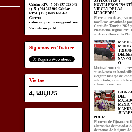
ASPIRANTES A
Celular RPC: (+51) 997 535 549
NOVILLEROS "SANT
/ (+51) 948 312 900 Celular
VIRGEN DE LAS
MERCEDES"
RPM: (+51) #949 663 444
Correo:
El certamen de aspirante
novilleros organizado por
redaccion.perutoros@gmail.com
Comisión Taurina 2025 y
Ver todo mi perfil
Plataforma Digital Perú 
se desarrollará en la Pla..
MANOL
MUÑOZ
Siguenos en Twitter
TRIUN
DEL SE
SANFEL
O
Muñoz demostró una ve
su solvencia en banderill
elegante manejo del capot
Visitas
sobre todo, una muleta v
y llena de recursos....
4,348,825
BIOGRA
DEL
MATAD
MEXIC
MANUE
JUÁREZ
POETA"
El torero de Tijuana recib
alternativa de matador d
de manos de la figura de