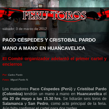
sábado, 3 de marzo de 2012
PACO CÉSPEDES Y CRISTOBAL PARDO
MANO A MANO EN HUANCAVELICA
El Comité organizador adelantó el primer cartel y
encierros
Por:
Carlos Pardo
Fotos:
Miguel Pardo N.
Los matadores
Paco Céspedes (Perú)
y
Cristóbal Pardo
(Colombia)
tendrán un mano a mano en
Huancavelica
el
día 20 de mayo a las 15.30 hrs
. Se lidiarán seis toros de
Salamanca
y
San Pedro
, como acto principal de la feria.
Aún falta confirmar el cartel para dos tardes.