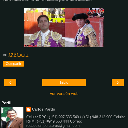
en
12:51 a. m.
Compartir
‹
›
Inicio
Ver versión web
Perfil
Carlos Pardo
Celular RPC: (+51) 997 535 549 / (+51) 948 312 900 Celular
RPM: (+51) #949 663 444 Correo:
redaccion.perutoros@gmail.com