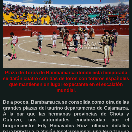
Plaza de Toros de Bambamarca donde esta temporada
se darán cuatro corridas de toros con toreros españoles
que mantienen un lugar expectante en el escalafón
mundial.
De a pocos, Bambamarca se consolida como otra de las
grandes plazas del taurino departamento de Cajamarca.
A la par que las hermanas provincias de Chota y
Cutervo, sus autoridades encabezadas por el
burgomaestre Edy Benavides Ruiz, ultiman detalles
para brindar a la afición local y regional, una feria taurina