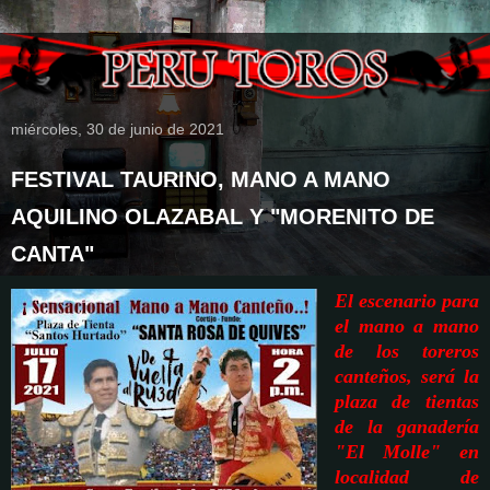
miércoles, 30 de junio de 2021
FESTIVAL TAURINO, MANO A MANO
AQUILINO OLAZABAL Y "MORENITO DE
CANTA"
El escenario para
el
mano a mano
de los toreros
canteños,
será la
plaza de tientas
de la ganadería
"El Molle" en
localidad de