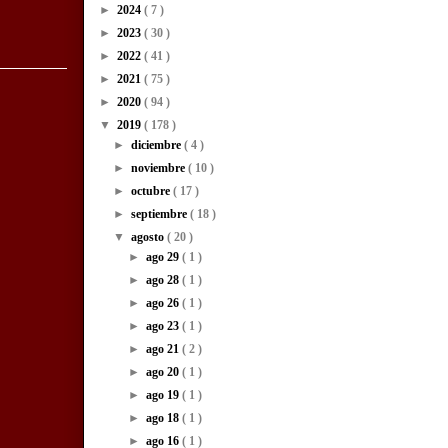
►
2024
( 7 )
►
2023
( 30 )
►
2022
( 41 )
►
2021
( 75 )
►
2020
( 94 )
▼
2019
( 178 )
►
diciembre
( 4 )
►
noviembre
( 10 )
►
octubre
( 17 )
►
septiembre
( 18 )
▼
agosto
( 20 )
►
ago 29
( 1 )
►
ago 28
( 1 )
►
ago 26
( 1 )
►
ago 23
( 1 )
►
ago 21
( 2 )
►
ago 20
( 1 )
►
ago 19
( 1 )
►
ago 18
( 1 )
►
ago 16
( 1 )