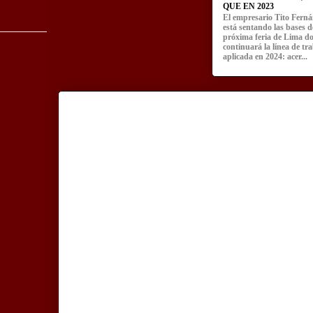
QUE EN 2023
El empresario Tito Fern
está sentando las bases d
próxima feria de Lima d
continuará la línea de tr
aplicada en 2024: acer...