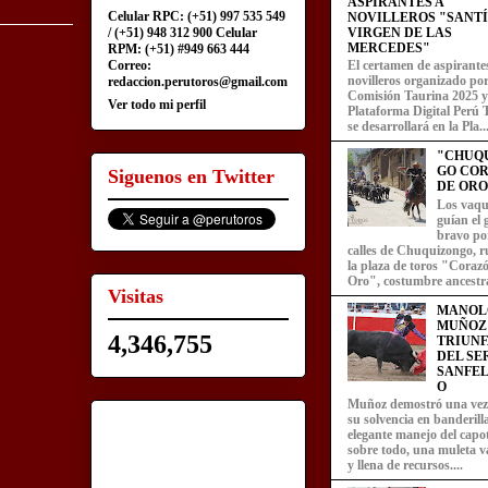
ASPIRANTES A
Celular RPC: (+51) 997 535 549
NOVILLEROS "SANT
/ (+51) 948 312 900 Celular
VIRGEN DE LAS
MERCEDES"
RPM: (+51) #949 663 444
Correo:
El certamen de aspirante
novilleros organizado por
redaccion.perutoros@gmail.com
Comisión Taurina 2025 y
Ver todo mi perfil
Plataforma Digital Perú 
se desarrollará en la Pla..
"CHUQ
GO CO
Siguenos en Twitter
DE ORO
Los vaqu
guían el
bravo por
calles de Chuquizongo, 
la plaza de toros "Coraz
Oro", costumbre ancestra
Visitas
MANOL
MUÑOZ
4,346,755
TRIUN
DEL SE
SANFEL
O
Muñoz demostró una ve
su solvencia en banderill
elegante manejo del capot
sobre todo, una muleta v
y llena de recursos....