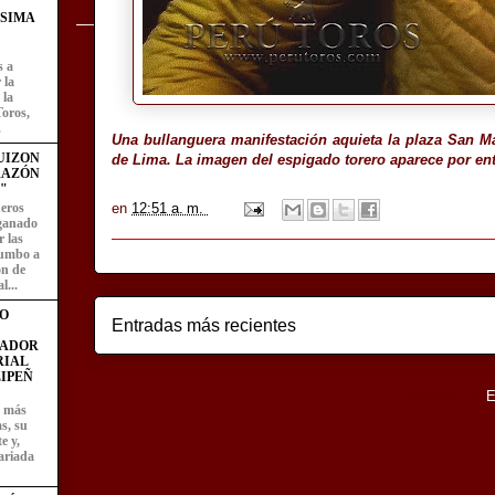
ÍSIMA
s a
 la
 la
Toros,
.
Una bullanguera manifestación aquieta la plaza San Mar
UIZON
de Lima. La imagen del espigado torero aparece por entr
RAZÓN
"
eros
en
12:51 a. m.
 ganado
 las
rumbo a
ón de
l...
O
Entradas más recientes
FADOR
RIAL
IPEÑ
Suscribirse a:
E
z más
as, su
e y,
ariada