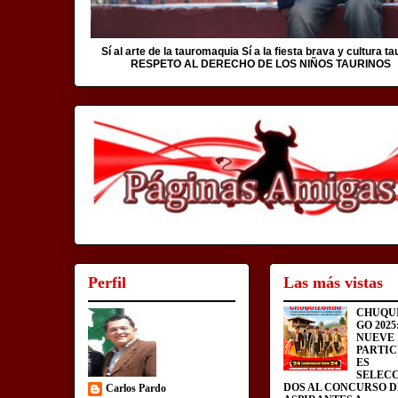
Sí al arte de la tauromaquia Sí a la fiesta brava y cultura ta
RESPETO AL DERECHO DE LOS NIÑOS TAURINOS
Perfil
Las más vistas
CHUQU
GO 2025
NUEVE
PARTIC
ES
SELEC
DOS AL CONCURSO D
Carlos Pardo