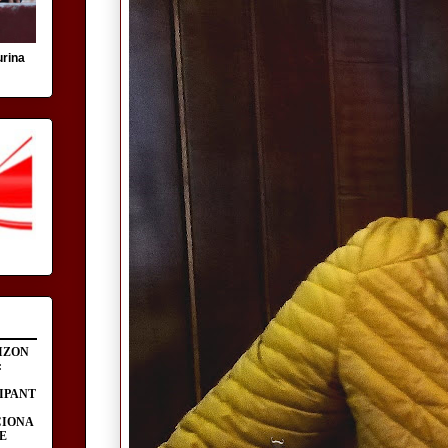
urina
IZON
:
IPANT
CIONA
E