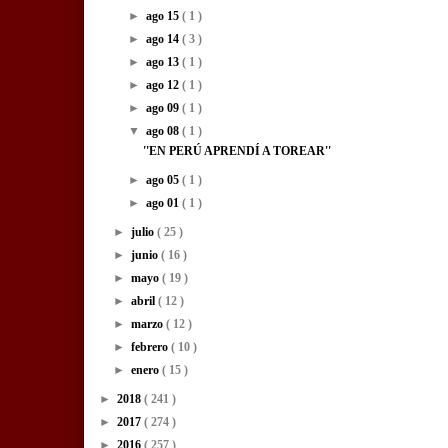
►
ago 15
( 1 )
►
ago 14
( 3 )
►
ago 13
( 1 )
►
ago 12
( 1 )
►
ago 09
( 1 )
▼
ago 08
( 1 )
''EN PERÚ APRENDÍ A TOREAR''
►
ago 05
( 1 )
►
ago 01
( 1 )
►
julio
( 25 )
►
junio
( 16 )
►
mayo
( 19 )
►
abril
( 12 )
►
marzo
( 12 )
►
febrero
( 10 )
►
enero
( 15 )
►
2018
( 241 )
►
2017
( 274 )
►
2016
( 257 )