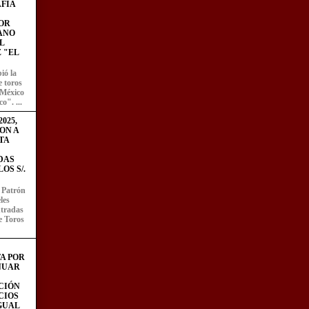
FÍA
OR
ANO
L
 "EL
ió la
e toros
 México
o". ...
025,
ON A
TA
DAS
OS S/.
l Patrón
les
entradas
e Toros
A POR
NUAR
CIÓN
CIOS
IGUAL