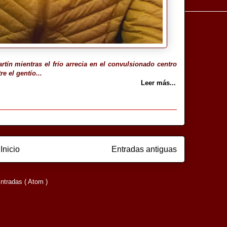
tín mientras el frío arrecia en el convulsionado centro
e el gentío...
Leer más...
Inicio
Entradas antiguas
ntradas ( Atom )