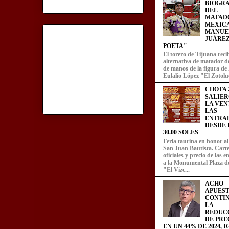
BIOGRA
DEL
MATAD
MEXIC
MANUE
JUÁREZ
POETA"
El torero de Tijuana recib
alternativa de matador d
de manos de la figura de
Eulalio López "El Zotoluc
CHOTA 2
SALIER
LA VEN
LAS
ENTRA
DESDE L
30.00 SOLES
Feria taurina en honor a
San Juan Bautista. Carte
oficiales y precio de las 
a la Monumental Plaza d
"El Vizc...
ACHO
APUEST
CONTI
LA
REDUC
DE PRE
EN UN 44% DE 2024, 