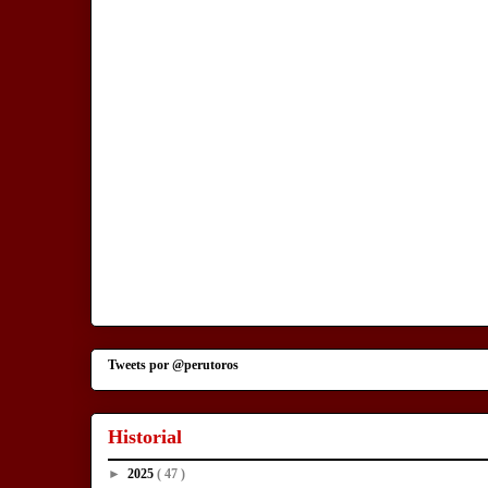
Tweets por @perutoros
Historial
►
2025
( 47 )