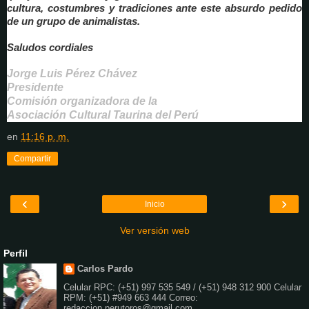
cultura, costumbres y tradiciones ante este absurdo pedido
de un grupo de animalistas.
Saludos cordiales
Jorge Luis Pérez Chávez
Presidente
Comisión organizadora de la
Asociación Cultural Taurina del Perú
en
11:16 p. m.
Compartir
‹
›
Inicio
Ver versión web
Perfil
Carlos Pardo
Celular RPC: (+51) 997 535 549 / (+51) 948 312 900 Celular
RPM: (+51) #949 663 444 Correo:
redaccion.perutoros@gmail.com