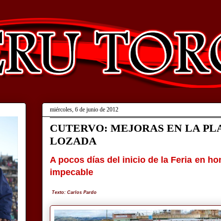
miércoles, 6 de junio de 2012
CUTERVO: MEJORAS EN LA PL
LOZADA
A pocos días del inicio de la Feria en h
impecable
Texto: Carlos Pardo