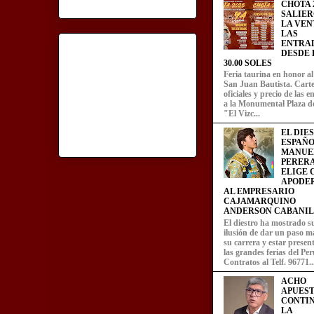
CHOTA 2
SALIER
LA VEN
LAS
ENTRA
DESDE L
30.00 SOLES
Feria taurina en honor a
San Juan Bautista. Carte
oficiales y precio de las 
a la Monumental Plaza d
"El Vizc...
EL DIE
ESPAÑO
MANUE
PERERA
ELIGE
APODE
AL EMPRESARIO
CAJAMARQUINO
ANDERSON CABANIL
El diestro ha mostrado s
ilusión de dar un paso m
su carrera y estar presen
las grandes ferias del Per
Contratos al Telf. 96771..
ACHO
APUEST
CONTI
LA