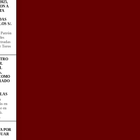
025,
ON A
TA
DAS
OS S/.
l Patrón
les
entradas
e Toros
STRO
L
L
,
 COMO
RADO
LAS
u
ás en
te en
ú.
.
A POR
NUAR