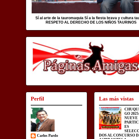
Sí al arte de la tauromaquia Sí a la fiesta brava y cultura ta
RESPETO AL DERECHO DE LOS NIÑOS TAURINOS
Perfil
Las más vistas
CHUQU
GO 2025
NUEVE
PARTIC
ES
SELEC
DOS AL CONCURSO D
Carlos Pardo