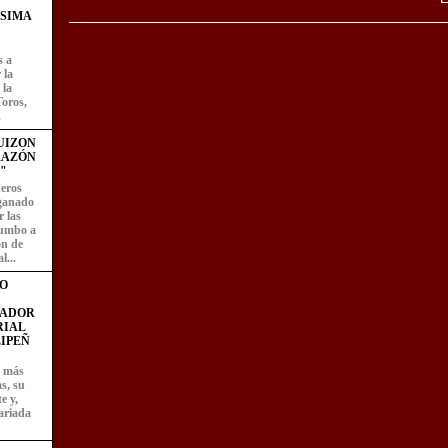
ÍSIMA
s a
 la
 la
Toros,
.
UIZON
RAZÓN
"
eros
 ganado
 las
rumbo a
ón de
l...
O
FADOR
RIAL
IPEÑ
z más
as, su
e y,
ariada