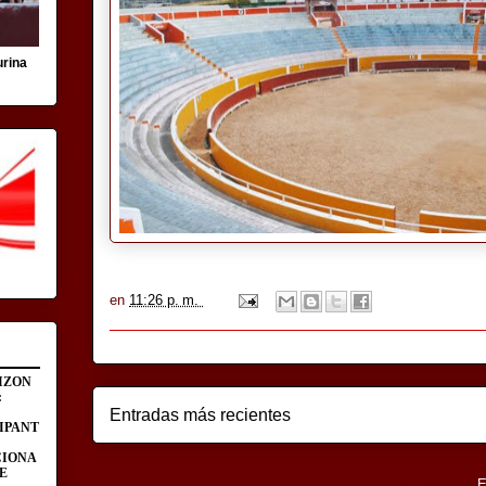
urina
en
11:26 p. m.
IZON
:
Entradas más recientes
IPANT
CIONA
E
Suscribirse a:
E