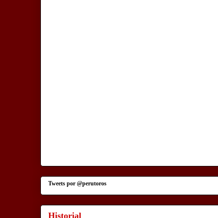
Tweets por @perutoros
Historial