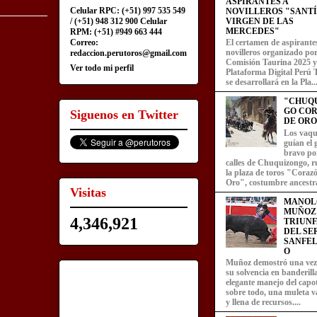
ASPIRANTES A
Celular RPC: (+51) 997 535 549
NOVILLEROS "SANT
/ (+51) 948 312 900 Celular
VIRGEN DE LAS
MERCEDES"
RPM: (+51) #949 663 444
Correo:
El certamen de aspirante
novilleros organizado por
redaccion.perutoros@gmail.com
Comisión Taurina 2025 y
Ver todo mi perfil
Plataforma Digital Perú 
se desarrollará en la Pla..
"CHUQ
GO CO
Siguenos en Twitter
DE ORO
Los vaqu
guían el
bravo por
calles de Chuquizongo, 
la plaza de toros "Coraz
Oro", costumbre ancestra
Visitas
MANOL
MUÑOZ
4,346,921
TRIUN
DEL SE
SANFEL
O
Muñoz demostró una ve
su solvencia en banderill
elegante manejo del capot
sobre todo, una muleta v
y llena de recursos....