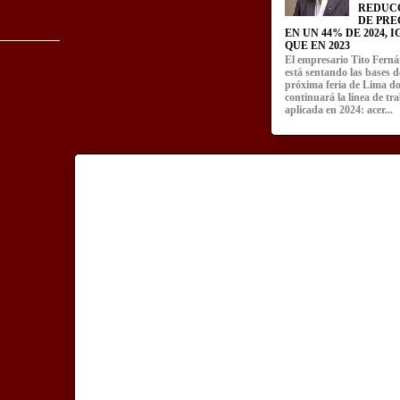
REDUC
DE PRE
EN UN 44% DE 2024, 
QUE EN 2023
El empresario Tito Fern
está sentando las bases d
próxima feria de Lima d
continuará la línea de tr
aplicada en 2024: acer...