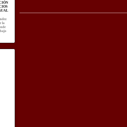
CIÓN
CIOS
IGUAL
ández
e la
onde
abajo