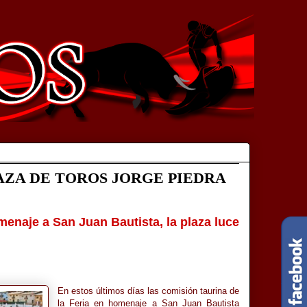
AZA DE TOROS JORGE PIEDRA
omenaje a San Juan Bautista, la plaza luce
En estos últimos días las comisión taurina de
la Feria en homenaje a San Juan Bautista