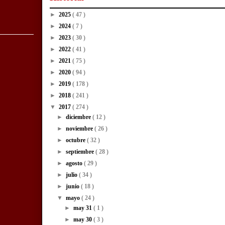
►
2025
( 47 )
►
2024
( 7 )
►
2023
( 30 )
►
2022
( 41 )
►
2021
( 75 )
►
2020
( 94 )
►
2019
( 178 )
►
2018
( 241 )
▼
2017
( 274 )
►
diciembre
( 12 )
►
noviembre
( 26 )
►
octubre
( 32 )
►
septiembre
( 28 )
►
agosto
( 29 )
►
julio
( 34 )
►
junio
( 18 )
▼
mayo
( 24 )
►
may 31
( 1 )
►
may 30
( 3 )