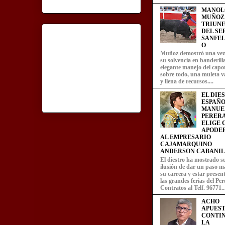
MANOL
MUÑOZ
TRIUN
DEL SE
SANFEL
O
Muñoz demostró una ve
su solvencia en banderill
elegante manejo del capot
sobre todo, una muleta v
y llena de recursos....
EL DIE
ESPAÑO
MANUE
PERERA
ELIGE
APODE
AL EMPRESARIO
CAJAMARQUINO
ANDERSON CABANIL
El diestro ha mostrado s
ilusión de dar un paso m
su carrera y estar presen
las grandes ferias del Per
Contratos al Telf. 96771..
ACHO
APUEST
CONTI
LA