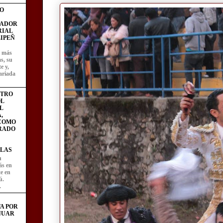
O
FADOR
RIAL
IPEÑ
z más
as, su
e y,
ariada
STRO
L
L
,
 COMO
RADO
LAS
u
ás en
te en
ú.
.
A POR
NUAR