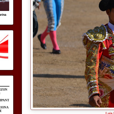
urina
IZON
:
IPANT
CIONA
E
Luis