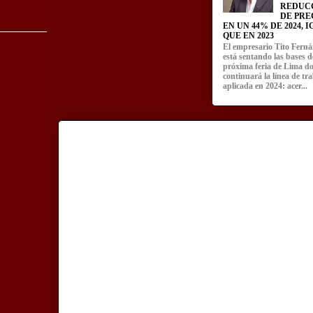
REDUC
DE PRE
EN UN 44% DE 2024, 
QUE EN 2023
El empresario Tito Fern
está sentando las bases d
próxima feria de Lima d
continuará la línea de tr
aplicada en 2024: acer...