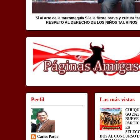
Sí al arte de la tauromaquia Sí a la fiesta brava y cultura ta
RESPETO AL DERECHO DE LOS NIÑOS TAURINOS
Perfil
Las más vistas
CHUQU
GO 2025
NUEVE
PARTIC
ES
SELEC
DOS AL CONCURSO D
Carlos Pardo