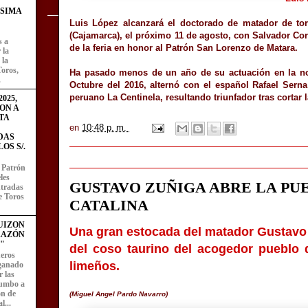
ÍSIMA
Luis López alcanzará el doctorado de matador de tor
(Cajamarca), el próximo 11 de agosto, con Salvador Cor
s a
de la feria en honor al Patrón San Lorenzo de Matara.
 la
 la
Toros,
Ha pasado menos de un año de su actuación en la nov
.
Octubre del 2016, alternó con el español Rafael Serna
peruano La Centinela, resultando triunfador tras cortar la
025,
ON A
TA
en
10:48 p. m.
DAS
OS S/.
l Patrón
les
GUSTAVO ZUÑIGA ABRE LA PU
entradas
e Toros
CATALINA
UIZON
Una gran estocada del matador Gustavo Z
RAZÓN
"
del coso taurino del acogedor pueblo 
eros
limeños.
 ganado
 las
rumbo a
ón de
(Miguel Angel Pardo Navarro)
l...