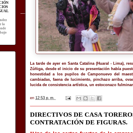
CIÓN
CIOS
IGUAL
ández
e la
onde
abajo
La tarde de ayer en Santa Catalina (Huaral - Lima), re
Zúñiga, desde el inicio de su presentación había puesto
honestidad a los pupilos de Camponuevo del maestro
cambiadas, faena de lucimiento, pinchazo arriba, ovac
lucida de consistencia artística, un estoconazo fulminan
en
12:53 p. m.
DIRECTIVOS DE CASA TORERO
CONTRATACIÓN DE FIGURAS.