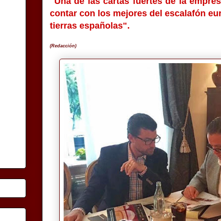
"Una de las cartas fuertes de la empre
contar con los mejores del escalafón eu
tierras españolas".
(Redacción)