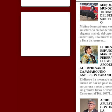
MANOL
MUÑOZ
TRIUN
DEL SE
SANFEL
O
Muñoz demostró una ve
su solvencia en banderill
elegante manejo del capot
sobre todo, una muleta v
y llena de recursos....
EL DIE
ESPAÑO
MANUE
PERERA
ELIGE
APODE
AL EMPRESARIO
CAJAMARQUINO
ANDERSON CABANIL
El diestro ha mostrado s
ilusión de dar un paso m
su carrera y estar presen
las grandes ferias del Per
Contratos al Telf. 96771..
ACHO
APUEST
CONTI
LA