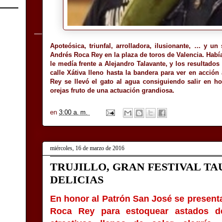
Apoteósica, triunfal, arrolladora, ilusionante, … y un
Andrés Roca Rey en la plaza de toros de Valencia. Hab
le medía frente a Alejandro Talavante, y los resultado
calle Xátiva lleno hasta la bandera para ver en acci
Rey se llevó el gato al agua consiguiendo salir en ho
orejas fruto de una actuación grandiosa.
en
3:00 a. m.
miércoles, 16 de marzo de 2016
TRUJILLO, GRAN FESTIVAL TA
DELICIAS
En honor al Patrón San José se presenta
Roca Rey para estoquear astados d