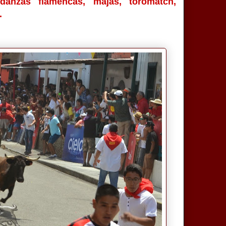
, danzas flamencas, majas, toromatch,
.