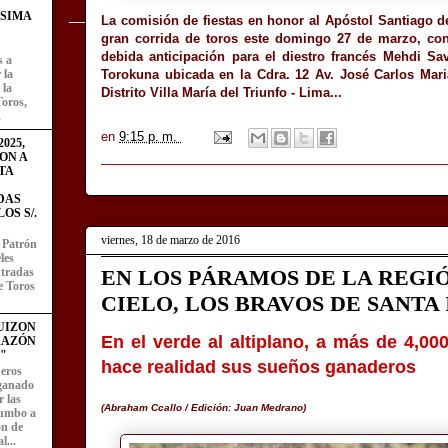
ÍSIMA
La comisión de fiestas en honor al Apóstol Santiago 
gran corrida de toros este domingo 27 de marzo, co
debida anticipación para el diestro francés Mehdi Sa
s a
Torokuna ubicada en la Cdra. 12 Av. José Carlos Mariá
 la
 la
Distrito Villa María del Triunfo - Lima...
Toros,
.
en
9:15 p. m.
025,
ON A
TA
DAS
OS S/.
viernes, 18 de marzo de 2016
l Patrón
les
entradas
EN LOS PÁRAMOS DE LA REGI
e Toros
CIELO, LOS BRAVOS DE SANTA
UIZON
En el verde al altiplano, a más de 4,00
RAZÓN
"
hace realidad sus sueños ganaderos
eros
 ganado
 las
(Abraham Ccallo / Edición: Juan Medrano)
rumbo a
ón de
l...