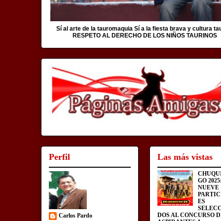
Sí al arte de la tauromaquia Sí a la fiesta brava y cultura ta
RESPETO AL DERECHO DE LOS NIÑOS TAURINOS
Perfil
Las más vistas
CHUQU
GO 2025
NUEVE
PARTIC
ES
SELEC
DOS AL CONCURSO D
Carlos Pardo