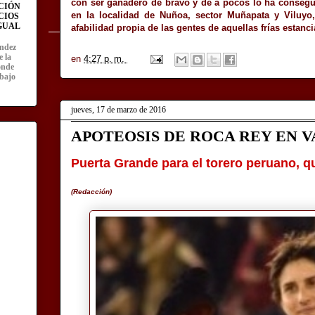
con ser ganadero de bravo y de a pocos lo ha consegu
CIÓN
en la localidad de Nuñoa, sector Muñapata y Viluyo,
CIOS
IGUAL
afabilidad propia de las gentes de aquellas frías estanci
ández
e la
en
4:27 p. m.
onde
abajo
jueves, 17 de marzo de 2016
APOTEOSIS DE ROCA REY EN 
Puerta Grande para el torero peruano, q
(Redacción)