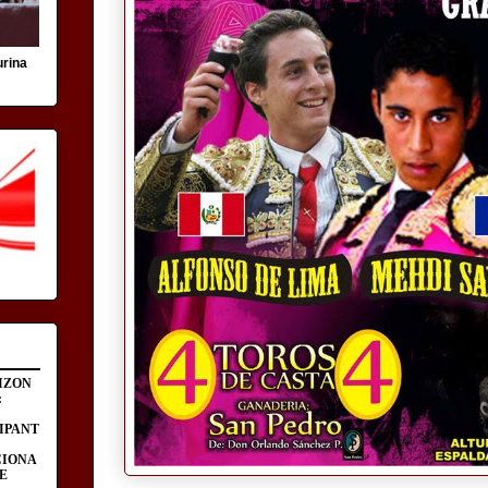
urina
IZON
:
IPANT
CIONA
E