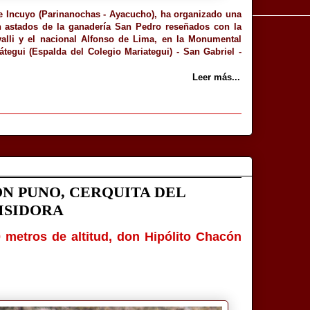
de Incuyo (Parinanochas - Ayacucho), ha organizado una
n astados de la ganadería San Pedro reseñados con la
valli y el nacional Alfonso de Lima, en la Monumental
tegui (Espalda del Colegio Mariategui) - San Gabriel -
Leer más...
ÓN PUNO, CERQUITA DEL
 ISIDORA
0 metros de altitud, don Hipólito Chacón