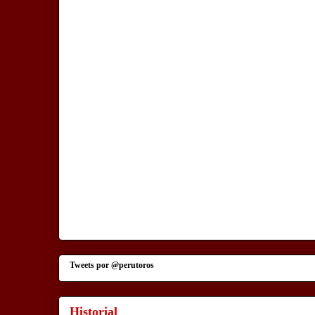
Tweets por @perutoros
Historial