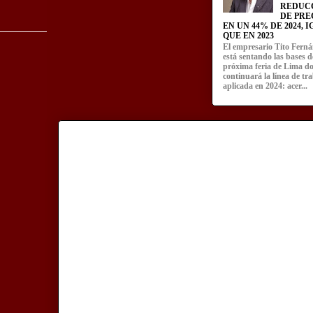
REDUC
DE PRE
EN UN 44% DE 2024, 
QUE EN 2023
El empresario Tito Fern
está sentando las bases d
próxima feria de Lima d
continuará la línea de tr
aplicada en 2024: acer...