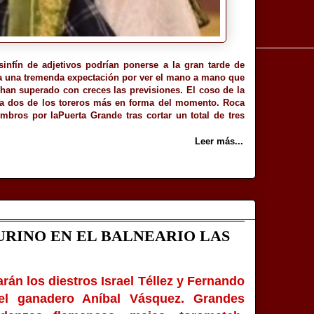
 sinfín de adjetivos podrían ponerse a la gran tarde de
ía una tremenda expectación por ver el mano a mano que
s han superado con creces las previsiones. El coso de la
ón a dos de los toreros más en forma del momento. Roca
mbros por laPuerta Grande tras cortar un total de tres
Leer más...
URINO EN EL BALNEARIO LAS
rán los diestros Israel Téllez y Fernando
el ganadero Aníbal Vásquez. Grandes