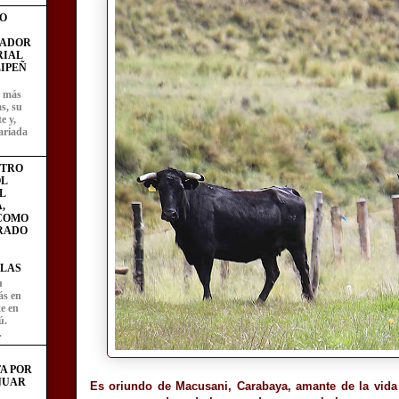
O
FADOR
RIAL
IPEÑ
z más
as, su
e y,
ariada
STRO
L
L
,
 COMO
RADO
LAS
u
ás en
te en
ú.
.
A POR
NUAR
Es oriundo de Macusani, Carabaya, amante de la vida