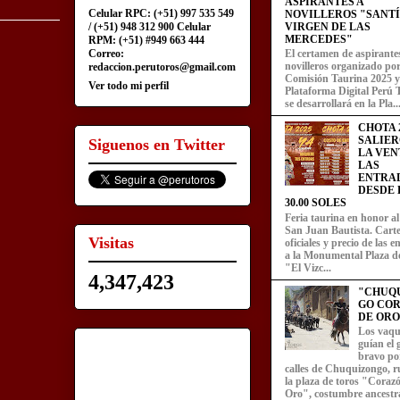
ASPIRANTES A
Celular RPC: (+51) 997 535 549
NOVILLEROS "SANT
/ (+51) 948 312 900 Celular
VIRGEN DE LAS
MERCEDES"
RPM: (+51) #949 663 444
Correo:
El certamen de aspirante
novilleros organizado por
redaccion.perutoros@gmail.com
Comisión Taurina 2025 y
Ver todo mi perfil
Plataforma Digital Perú 
se desarrollará en la Pla..
CHOTA 2
SALIER
Siguenos en Twitter
LA VEN
LAS
ENTRA
DESDE L
30.00 SOLES
Feria taurina en honor a
San Juan Bautista. Carte
Visitas
oficiales y precio de las 
a la Monumental Plaza d
"El Vizc...
4,347,423
"CHUQ
GO CO
DE ORO
Los vaqu
guían el
bravo por
calles de Chuquizongo, 
la plaza de toros "Coraz
Oro", costumbre ancestra