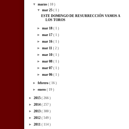
▼
marzo
( 10 )
▼
mar 25
( 1 )
ESTE DOMINGO DE RESURRECCIÓN VAMOS A
LOS TOROS
►
mar 18
( 1 )
►
mar 17
( 1 )
►
mar 16
( 1 )
►
mar 11
( 2 )
►
mar 10
( 1 )
►
mar 08
( 1 )
►
mar 07
( 1 )
►
mar 06
( 1 )
►
febrero
( 16 )
►
enero
( 19 )
►
2015
( 266 )
►
2014
( 257 )
►
2013
( 380 )
►
2012
( 549 )
►
2011
( 114 )