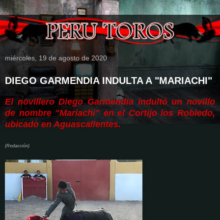
miércoles, 19 de agosto de 2020
DIEGO GARMENDIA INDULTA A "MARIACHI"
El novillero Diego Garmendia indultó un novillo
de nombre "Mariachi" en el Cortijo los Robledo,
ubicado en Aguascalientes.
(Redacción)