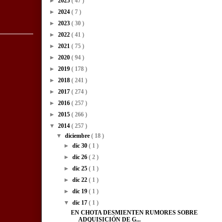
►
2025
( 47 )
►
2024
( 7 )
►
2023
( 30 )
►
2022
( 41 )
►
2021
( 75 )
►
2020
( 94 )
►
2019
( 178 )
►
2018
( 241 )
►
2017
( 274 )
►
2016
( 257 )
►
2015
( 266 )
▼
2014
( 257 )
▼
diciembre
( 18 )
►
dic 30
( 1 )
►
dic 26
( 2 )
►
dic 25
( 1 )
►
dic 22
( 1 )
►
dic 19
( 1 )
▼
dic 17
( 1 )
EN CHOTA DESMIENTEN RUMORES SOBRE
ADQUISICIÓN DE G...