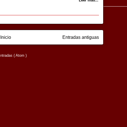
Leer más...
Inicio
Entradas antiguas
ntradas ( Atom )