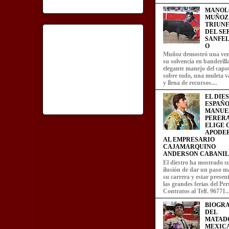
MANOL
MUÑOZ
TRIUN
DEL SE
SANFEL
O
Muñoz demostró una ve
su solvencia en banderill
elegante manejo del capot
sobre todo, una muleta v
y llena de recursos....
EL DIE
ESPAÑO
MANUE
PERERA
ELIGE
APODE
AL EMPRESARIO
CAJAMARQUINO
ANDERSON CABANIL
El diestro ha mostrado s
ilusión de dar un paso m
su carrera y estar presen
las grandes ferias del Per
Contratos al Telf. 96771..
BIOGRA
DEL
MATAD
MEXIC