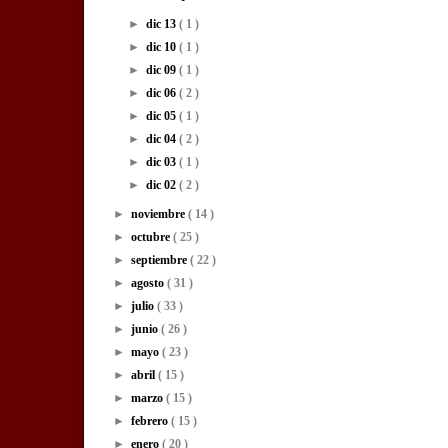
►
dic 13
( 1 )
►
dic 10
( 1 )
►
dic 09
( 1 )
►
dic 06
( 2 )
►
dic 05
( 1 )
►
dic 04
( 2 )
►
dic 03
( 1 )
►
dic 02
( 2 )
►
noviembre
( 14 )
►
octubre
( 25 )
►
septiembre
( 22 )
►
agosto
( 31 )
►
julio
( 33 )
►
junio
( 26 )
►
mayo
( 23 )
►
abril
( 15 )
►
marzo
( 15 )
►
febrero
( 15 )
►
enero
( 20 )