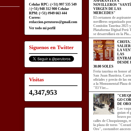
ASPIRANTES A
Celular RPC: (+51) 997 535 549
NOVILLEROS "SANT
/ (+51) 948 312 900 Celular
VIRGEN DE LAS
MERCEDES"
RPM: (+51) #949 663 444
Correo:
El certamen de aspirante
novilleros organizado por
redaccion.perutoros@gmail.com
Comisión Taurina 2025 y
Ver todo mi perfil
Plataforma Digital Perú 
se desarrollará en la Pla..
CHOTA 2
SALIER
Siguenos en Twitter
LA VEN
LAS
ENTRA
DESDE L
30.00 SOLES
Feria taurina en honor a
San Juan Bautista. Carte
Visitas
oficiales y precio de las 
a la Monumental Plaza d
"El Vizc...
4,347,953
"CHUQ
GO CO
DE ORO
Los vaqu
guían el
bravo por
calles de Chuquizongo, 
la plaza de toros "Coraz
Oro", costumbre ancestra