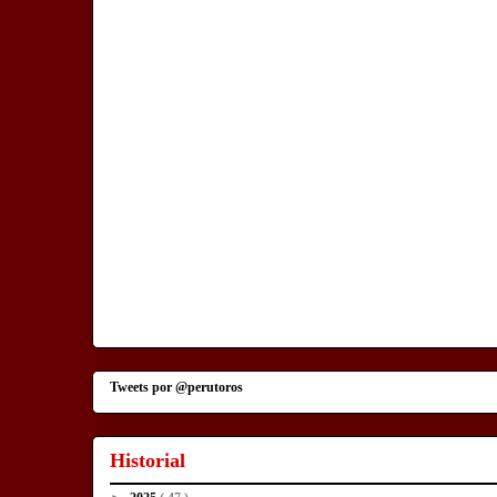
Tweets por @perutoros
Historial