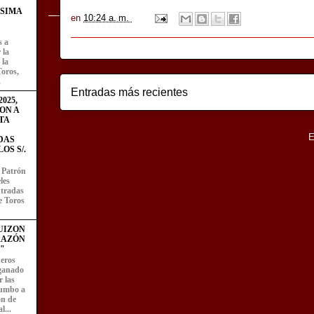
ÍSIMA
en
10:24 a. m.
s a
 la
 la
Toros,
.
Entradas más recientes
025,
ON A
TA
Suscribirse a:
E
DAS
OS S/.
l Patrón
les
entradas
e Toros
UIZON
RAZÓN
"
eros
 ganado
 las
rumbo a
ón de
l...