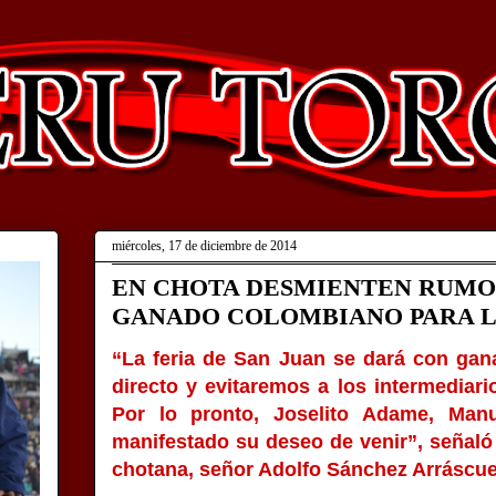
miércoles, 17 de diciembre de 2014
EN CHOTA DESMIENTEN RUMOR
GANADO COLOMBIANO PARA LA
“La feria de San Juan se dará con gana
directo y evitaremos a los intermediar
Por lo pronto, Joselito Adame, Ma
manifestado su deseo de venir”, señaló 
chotana, señor Adolfo Sánchez Arráscu