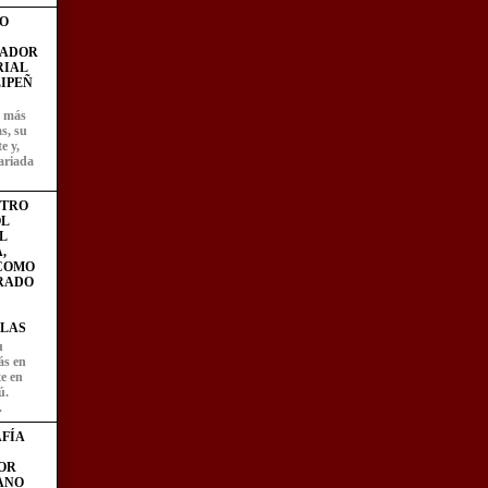
O
FADOR
RIAL
IPEÑ
z más
as, su
e y,
ariada
STRO
L
L
,
 COMO
RADO
LAS
u
ás en
te en
ú.
.
FÍA
OR
ANO