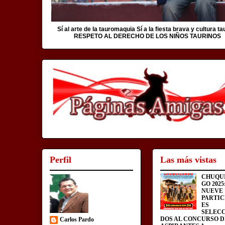
Sí al arte de la tauromaquia Sí a la fiesta brava y cultura ta
RESPETO AL DERECHO DE LOS NIÑOS TAURINOS
Perfil
Las más vistas
CHUQU
GO 2025
NUEVE
PARTIC
ES
SELEC
DOS AL CONCURSO D
Carlos Pardo