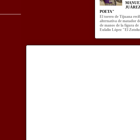
MANUE
JUÁREZ
POETA"
El torero de Tijuana recib
alternativa de matador d
de manos de la figura de
Eulalio López "El Zotoluc