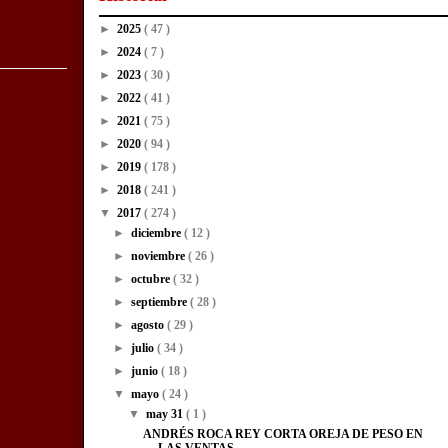
►
2025
( 47 )
►
2024
( 7 )
►
2023
( 30 )
►
2022
( 41 )
►
2021
( 75 )
►
2020
( 94 )
►
2019
( 178 )
►
2018
( 241 )
▼
2017
( 274 )
►
diciembre
( 12 )
►
noviembre
( 26 )
►
octubre
( 32 )
►
septiembre
( 28 )
►
agosto
( 29 )
►
julio
( 34 )
►
junio
( 18 )
▼
mayo
( 24 )
▼
may 31
( 1 )
ANDRÉS ROCA REY CORTA OREJA DE PESO EN
LAS VENTAS.