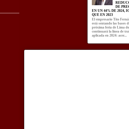
REDUC
DE PRE
EN UN 44% DE 2024, 
QUE EN 2023
El empresario Tito Fern
está sentando las bases d
próxima feria de Lima d
continuará la línea de tr
aplicada en 2024: acer...