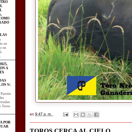
STRO
L
L
,
 COMO
RADO
LAS
u
ás en
te en
ú.
.
025,
ON A
TA
DAS
OS S/.
l Patrón
les
entradas
e Toros
en
9:47 p. m.
A POR
NUAR
TOROS CERCA AL CIELO