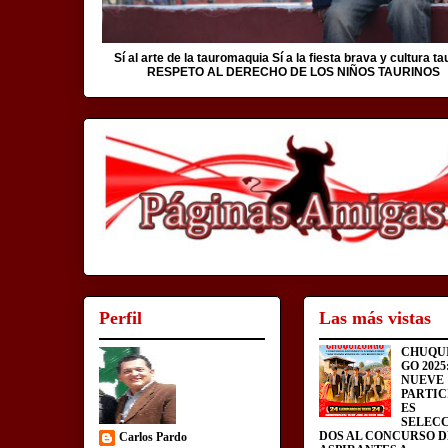
Sí al arte de la tauromaquia Sí a la fiesta brava y cultura ta
RESPETO AL DERECHO DE LOS NIÑOS TAURINOS
Perfil
Las más vistas
CHUQU
GO 2025
NUEVE
PARTIC
ES
SELEC
DOS AL CONCURSO D
Carlos Pardo