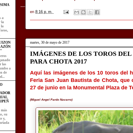
ÍSIMA
en
8:16 p. m.
s a
 la
 la
Toros,
.
martes, 30 de mayo de 2017
UIZON
RAZÓN
"
IMÁGENES DE LOS TOROS DE
eros
PARA CHOTA 2017
 ganado
 las
rumbo a
Aquí las imágenes de los 10 toros del h
ón de
l...
Feria San Juan Bautista de Chota, que c
O
27 de junio en la Monumental Plaza de T
FADOR
RIAL
(Miguel Angel Pardo Navarro)
IPEÑ
z más
as, su
e y,
ariada