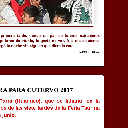
 primera tarde, donde un par de toreros extranjeros
 toros de triunfo, la gente no volvió al día siguiente.
egó la noche sin alguien que diera la cara…
Leer más...
RA PARA CUTERVO 2017
Parra (Huánuco), que se lidiarán en la
 de las siete tardes de la Feria Taurina
 junio.