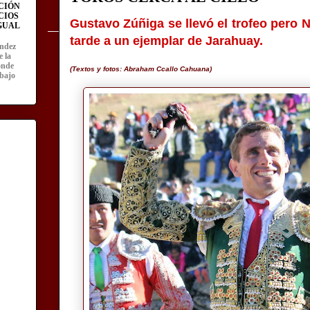
CIÓN
CIOS
Gustavo Zúñiga se llevó el trofeo pero 
IGUAL
tarde a un ejemplar de Jarahuay.
ández
e la
onde
(Textos y fotos: Abraham Ccallo Cahuana)
abajo