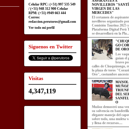
ASPIRANTES A
Celular RPC: (+51) 997 535 549
NOVILLEROS "SANT
/ (+51) 948 312 900 Celular
VIRGEN DE LAS
MERCEDES"
RPM: (+51) #949 663 444
Correo:
El certamen de aspirante
novilleros organizado por
redaccion.perutoros@gmail.com
Comisión Taurina 2025 y
Ver todo mi perfil
Plataforma Digital Perú 
se desarrollará en la Pla..
"CHUQ
GO CO
Siguenos en Twitter
DE ORO
Los vaqu
guían el
bravo por
calles de Chuquizongo, 
la plaza de toros "Coraz
Oro", costumbre ancestra
Visitas
MANOL
MUÑOZ
4,347,119
TRIUN
DEL SE
SANFEL
O
Muñoz demostró una ve
su solvencia en banderill
elegante manejo del capot
sobre todo, una muleta v
y llena de recursos....