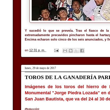
Y sucedió lo que se preveía. Tras el fiasco de la
extremadamente precavidos pincharon hasta el hartazgo
Encima echaron solo cinco de los seis anunciados, y ll
en
12:31 p. m.
lunes, 29 de mayo de 2017
TOROS DE LA GANADERÍA PAR
Imágenes de los toros del hierro de 
Monumental "Jorge Piedra Lozada" en dos
San Juan Bautista, que va del 24 al 30 de
(Redacción)