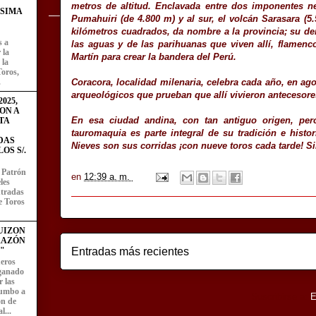
metros de altitud. Enclavada entre dos imponentes ne
ÍSIMA
Pumahuiri (de 4.800 m) y al sur, el volcán Sarasara (5
kilómetros cuadrados, da nombre a la provincia; su 
s a
las aguas y de las parihuanas que viven allí, flamen
 la
Martín para crear la bandera del Perú.
 la
Toros,
Coracora, localidad milenaria, celebra cada año, en ago
.
arqueológicos que prueban que allí vivieron antecesore
025,
ON A
En esa ciudad andina, con tan antiguo origen, per
TA
tauromaquia es parte integral de su tradición e histo
DAS
Nieves son sus corridas ¡con nueve toros cada tarde! Si
OS S/.
l Patrón
en
12:39 a. m.
les
entradas
e Toros
UIZON
RAZÓN
"
Entradas más recientes
eros
 ganado
 las
rumbo a
Suscribirse a:
E
ón de
l...