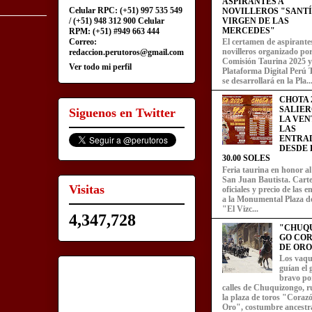
ASPIRANTES A
Celular RPC: (+51) 997 535 549
NOVILLEROS "SANT
/ (+51) 948 312 900 Celular
VIRGEN DE LAS
MERCEDES"
RPM: (+51) #949 663 444
Correo:
El certamen de aspirante
novilleros organizado por
redaccion.perutoros@gmail.com
Comisión Taurina 2025 y
Ver todo mi perfil
Plataforma Digital Perú 
se desarrollará en la Pla..
CHOTA 2
SALIER
Siguenos en Twitter
LA VEN
LAS
ENTRA
DESDE L
30.00 SOLES
Feria taurina en honor a
San Juan Bautista. Carte
Visitas
oficiales y precio de las 
a la Monumental Plaza d
"El Vizc...
4,347,728
"CHUQ
GO CO
DE ORO
Los vaqu
guían el
bravo por
calles de Chuquizongo, 
la plaza de toros "Coraz
Oro", costumbre ancestra