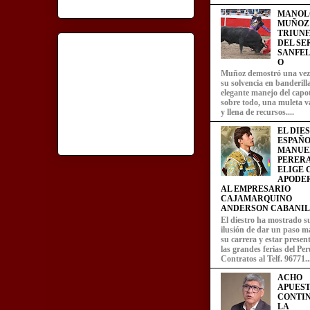
MANOL
MUÑOZ
TRIUN
DEL SE
SANFEL
O
Muñoz demostró una ve
su solvencia en banderill
elegante manejo del capot
sobre todo, una muleta v
y llena de recursos....
EL DIE
ESPAÑO
MANUE
PERERA
ELIGE
APODE
AL EMPRESARIO
CAJAMARQUINO
ANDERSON CABANIL
El diestro ha mostrado s
ilusión de dar un paso m
su carrera y estar presen
las grandes ferias del Per
Contratos al Telf. 96771..
ACHO
APUEST
CONTI
LA