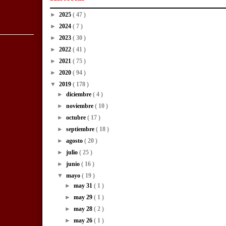
►
2025
( 47 )
►
2024
( 7 )
►
2023
( 30 )
►
2022
( 41 )
►
2021
( 75 )
►
2020
( 94 )
▼
2019
( 178 )
►
diciembre
( 4 )
►
noviembre
( 10 )
►
octubre
( 17 )
►
septiembre
( 18 )
►
agosto
( 20 )
►
julio
( 25 )
►
junio
( 16 )
▼
mayo
( 19 )
►
may 31
( 1 )
►
may 29
( 1 )
►
may 28
( 2 )
►
may 26
( 1 )