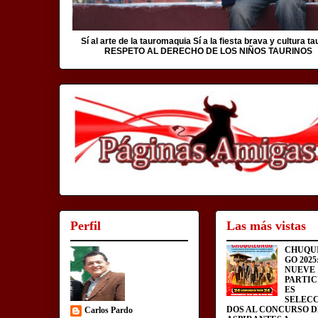
Sí al arte de la tauromaquia Sí a la fiesta brava y cultura ta
RESPETO AL DERECHO DE LOS NIÑOS TAURINOS
Perfil
Las más vistas
CHUQU
GO 2025
NUEVE
PARTIC
ES
SELEC
DOS AL CONCURSO D
Carlos Pardo