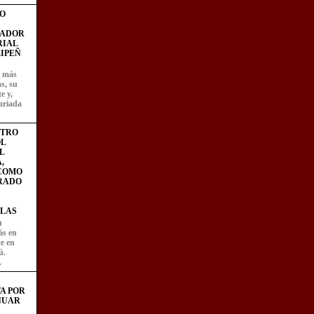
O
FADOR
RIAL
IPEÑ
z más
as, su
e y,
ariada
STRO
L
L
,
 COMO
RADO
LAS
u
ás en
te en
ú.
.
A POR
NUAR