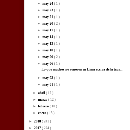
►
may 24
( 1 )
►
may 23
( 1 )
►
may 21
( 1 )
►
may 20
( 2 )
►
may 17
( 1 )
►
may 14
( 1 )
►
may 13
( 1 )
►
may 10
( 1 )
►
may 09
( 2 )
▼
may 06
( 1 )
Lo que muchos no conocen en Lima acerca de la taur...
►
may 03
( 1 )
►
may 01
( 1 )
►
abril
( 12 )
►
marzo
( 12 )
►
febrero
( 10 )
►
enero
( 15 )
►
2018
( 241 )
►
2017
( 274 )