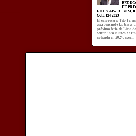
REDUC
DE PRE
EN UN 44% DE 2024, 
QUE EN 2023
El empresario Tito Fern
está sentando las bases d
próxima feria de Lima d
continuará la línea de tr
aplicada en 2024: acer...