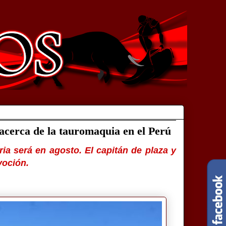
cerca de la tauromaquia en el Perú
ria será en agosto. El capitán de plaza y
voción.