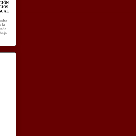
CIÓN
CIOS
IGUAL
ández
e la
onde
abajo