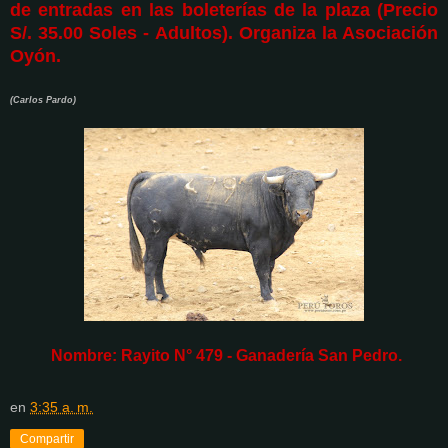
de entradas en las boleterías de la plaza (Precio
S/. 35.00 Soles - Adultos). Organiza la Asociación
Oyón.
(Carlos Pardo)
Nombre: Rayito N° 479 - Ganadería San Pedro.
en
3:35 a. m.
Compartir