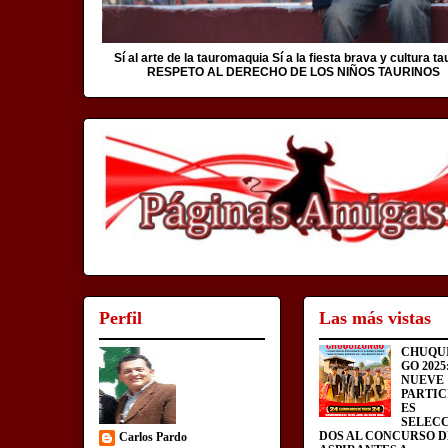
Sí al arte de la tauromaquia Sí a la fiesta brava y cultura ta
RESPETO AL DERECHO DE LOS NIÑOS TAURINOS
Perfil
Las más vistas
CHUQU
GO 2025
NUEVE
PARTIC
ES
SELEC
DOS AL CONCURSO D
Carlos Pardo