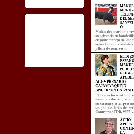
MANOL
MUÑOZ
TRIUN
DEL SE
SANFEL
O
Muñoz demostró una ve
su solvencia en banderill
elegante manejo del capot
sobre todo, una muleta v
y llena de recursos....
EL DIE
ESPAÑO
MANUE
PERERA
ELIGE
APODE
AL EMPRESARIO
CAJAMARQUINO
ANDERSON CABANIL
El diestro ha mostrado s
ilusión de dar un paso m
su carrera y estar presen
las grandes ferias del Per
Contratos al Telf. 96771..
ACHO
APUEST
CONTI
LA