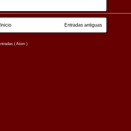
Inicio
Entradas antiguas
ntradas ( Atom )