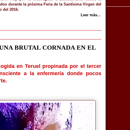
iados durante la próxima Feria de la Santísima Virgen del
o del 2016.
Leer más...
UNA BRUTAL CORNADA EN EL
cogida en Teruel propinada por el tercer
onsciente a la enfermería donde pocos
te.