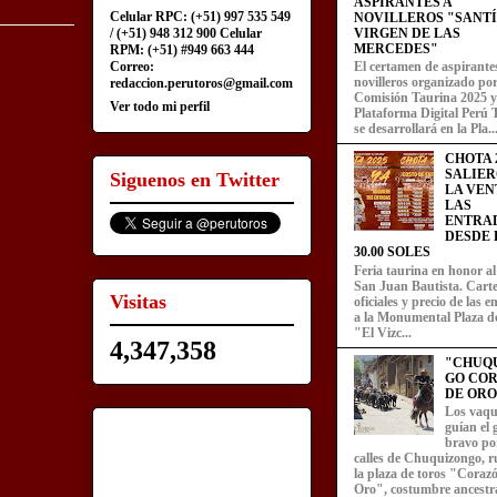
ASPIRANTES A
Celular RPC: (+51) 997 535 549
NOVILLEROS "SANT
/ (+51) 948 312 900 Celular
VIRGEN DE LAS
MERCEDES"
RPM: (+51) #949 663 444
Correo:
El certamen de aspirante
novilleros organizado por
redaccion.perutoros@gmail.com
Comisión Taurina 2025 y
Ver todo mi perfil
Plataforma Digital Perú 
se desarrollará en la Pla..
CHOTA 2
SALIER
Siguenos en Twitter
LA VEN
LAS
ENTRA
DESDE L
30.00 SOLES
Feria taurina en honor a
San Juan Bautista. Carte
Visitas
oficiales y precio de las 
a la Monumental Plaza d
"El Vizc...
4,347,358
"CHUQ
GO CO
DE ORO
Los vaqu
guían el
bravo por
calles de Chuquizongo, 
la plaza de toros "Coraz
Oro", costumbre ancestra