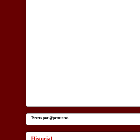
Tweets por @perutoros
Historial