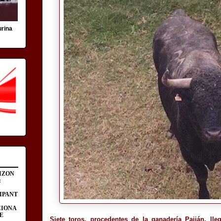
urina
IZON
:
IPANT
CIONA
E
Siete toros, procedentes de la ganadería Paiján, 