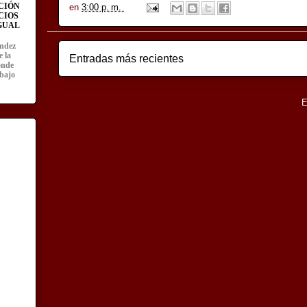
CIÓN
en
3:00 p. m.
CIOS
IGUAL
ández
e la
Entradas más recientes
onde
abajo
Suscribirse a:
E