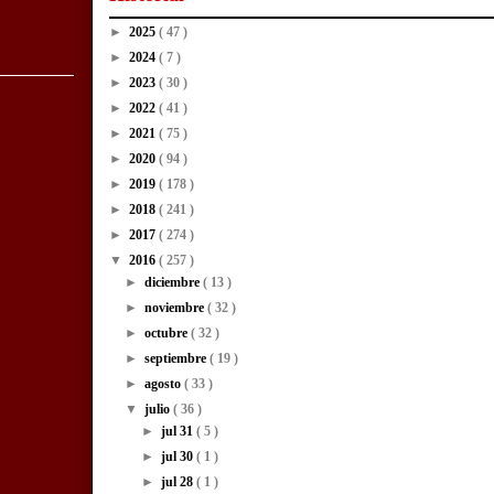
►
2025
( 47 )
►
2024
( 7 )
►
2023
( 30 )
►
2022
( 41 )
►
2021
( 75 )
►
2020
( 94 )
►
2019
( 178 )
►
2018
( 241 )
►
2017
( 274 )
▼
2016
( 257 )
►
diciembre
( 13 )
►
noviembre
( 32 )
►
octubre
( 32 )
►
septiembre
( 19 )
►
agosto
( 33 )
▼
julio
( 36 )
►
jul 31
( 5 )
►
jul 30
( 1 )
►
jul 28
( 1 )