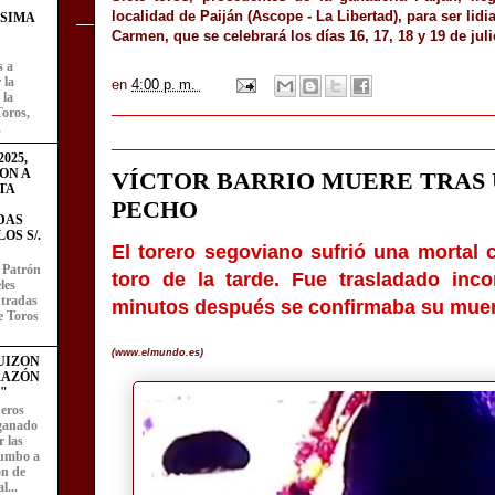
localidad de Paiján (Ascope - La Libertad), para ser lid
ÍSIMA
Carmen, que se celebrará los días 16, 17, 18 y 19 de juli
s a
 la
en
4:00 p. m.
 la
Toros,
.
025,
ON A
VÍCTOR BARRIO MUERE TRAS 
TA
PECHO
DAS
OS S/.
El torero segoviano sufrió una mortal 
l Patrón
toro de la tarde.
Fue trasladado inc
les
entradas
minutos después se confirmaba su muer
e Toros
(www.elmundo.es)
UIZON
RAZÓN
"
eros
 ganado
 las
rumbo a
ón de
l...