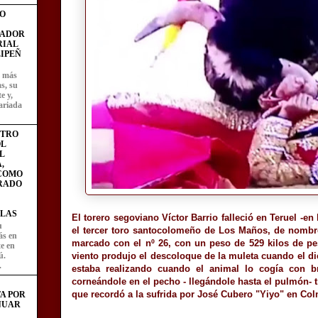
O
FADOR
RIAL
IPEÑ
z más
as, su
e y,
ariada
STRO
L
L
,
 COMO
RADO
LAS
El torero segoviano Víctor Barrio falleció en Teruel -en
u
el tercer toro santocolomeño de Los Maños, de nombre
ás en
marcado con el nº 26, con un peso de 529 kilos de pes
te en
ú.
viento produjo el descoloque de la muleta cuando el die
.
estaba realizando cuando el animal lo cogía con b
corneándole en el pecho - llegándole hasta el pulmón- 
que recordó a la sufrida por José Cubero "Yiyo" en Col
A POR
NUAR