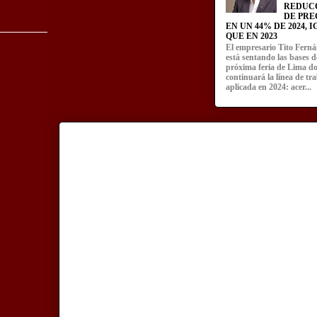
REDUC
DE PRE
EN UN 44% DE 2024, 
QUE EN 2023
El empresario Tito Fern
está sentando las bases d
próxima feria de Lima d
continuará la línea de tr
aplicada en 2024: acer...