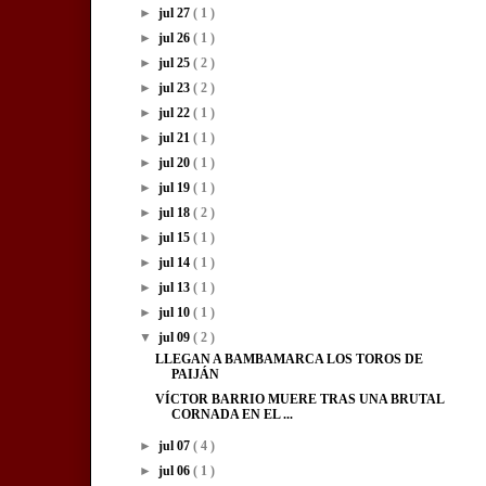
►
jul 27
( 1 )
►
jul 26
( 1 )
►
jul 25
( 2 )
►
jul 23
( 2 )
►
jul 22
( 1 )
►
jul 21
( 1 )
►
jul 20
( 1 )
►
jul 19
( 1 )
►
jul 18
( 2 )
►
jul 15
( 1 )
►
jul 14
( 1 )
►
jul 13
( 1 )
►
jul 10
( 1 )
▼
jul 09
( 2 )
LLEGAN A BAMBAMARCA LOS TOROS DE
PAIJÁN
VÍCTOR BARRIO MUERE TRAS UNA BRUTAL
CORNADA EN EL ...
►
jul 07
( 4 )
►
jul 06
( 1 )