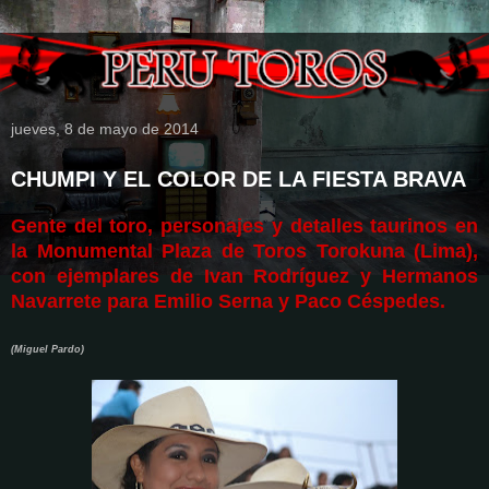
jueves, 8 de mayo de 2014
CHUMPI Y EL COLOR DE LA FIESTA BRAVA
Gente del toro, personajes y detalles taurinos en
la Monumental Plaza de Toros Torokuna (Lima),
con ejemplares de Ivan Rodríguez y Hermanos
Navarrete para Emilio Serna y Paco Céspedes.
(Miguel Pardo)