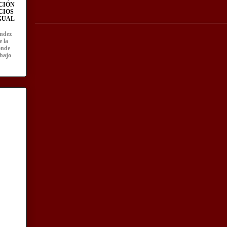
CIÓN
CIOS
IGUAL
ández
e la
onde
abajo