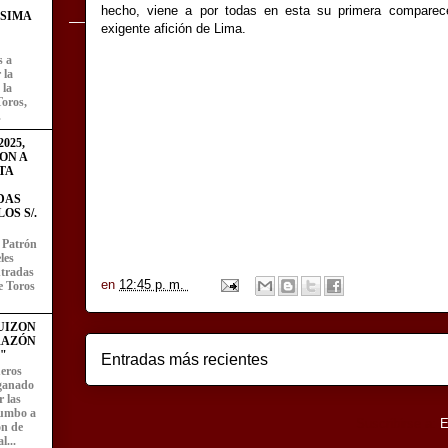
hecho, viene a por todas en esta su primera comparece
ÍSIMA
exigente afición de Lima.
s a
 la
 la
Toros,
.
025,
ON A
TA
DAS
OS S/.
l Patrón
les
entradas
en
12:45 p. m.
e Toros
UIZON
RAZÓN
"
Entradas más recientes
eros
 ganado
 las
rumbo a
Suscribirse a:
E
ón de
l...