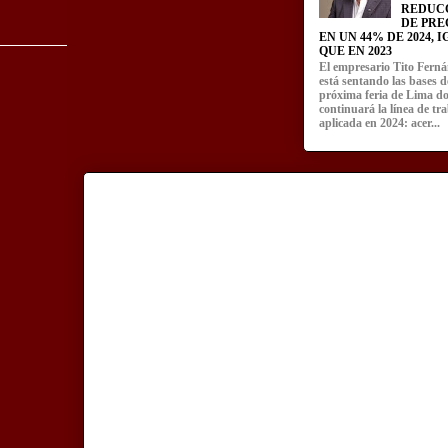
REDUC
DE PRE
EN UN 44% DE 2024, 
QUE EN 2023
El empresario Tito Fern
está sentando las bases d
próxima feria de Lima d
continuará la línea de tr
aplicada en 2024: acer...