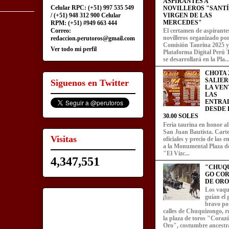
ASPIRANTES A
Celular RPC: (+51) 997 535 549
NOVILLEROS "SANT
/ (+51) 948 312 900 Celular
VIRGEN DE LAS
MERCEDES"
RPM: (+51) #949 663 444
Correo:
El certamen de aspirante
novilleros organizado por
redaccion.perutoros@gmail.com
Comisión Taurina 2025 y
Ver todo mi perfil
Plataforma Digital Perú 
se desarrollará en la Pla..
CHOTA 2
SALIER
Siguenos en Twitter
LA VEN
LAS
ENTRA
DESDE L
30.00 SOLES
Feria taurina en honor a
San Juan Bautista. Carte
Visitas
oficiales y precio de las 
a la Monumental Plaza d
"El Vizc...
4,347,551
"CHUQ
GO CO
DE ORO
Los vaqu
guían el
bravo por
calles de Chuquizongo, 
la plaza de toros "Coraz
Oro", costumbre ancestra