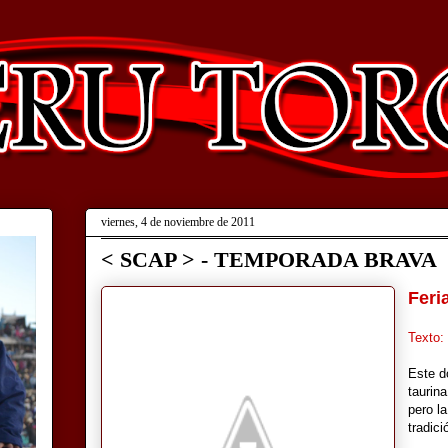
viernes, 4 de noviembre de 2011
< SCAP > - TEMPORADA BRAVA
Feri
Texto:
Este do
taurina
pero l
tradic