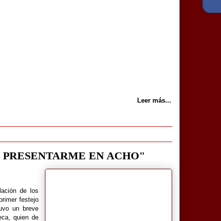
Leer más...
 PRESENTARME EN ACHO"
lación de los
primer festejo
vo un breve
teca, quien de