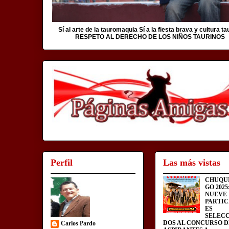
Sí al arte de la tauromaquia Sí a la fiesta brava y cultura ta
RESPETO AL DERECHO DE LOS NIÑOS TAURINOS
Perfil
Las más vistas
CHUQU
GO 2025
NUEVE
PARTIC
ES
SELEC
DOS AL CONCURSO D
Carlos Pardo