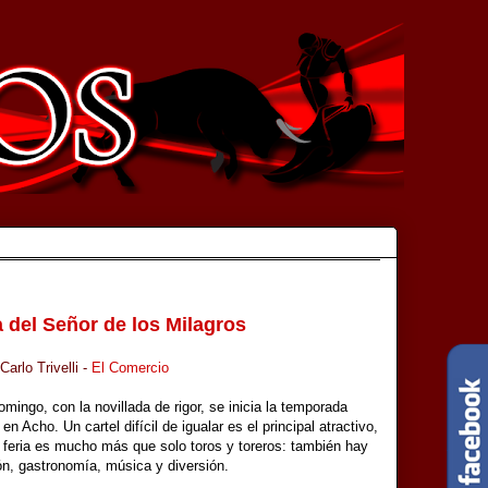
a del Señor de los Milagros
Carlo Trivelli -
El Comercio
mingo, con la novillada de rigor, se inicia la temporada
 en Acho. Un cartel difícil de igualar es el principal atractivo,
a feria es mucho más que solo toros y toreros: también hay
ión, gastronomía, música y diversión.