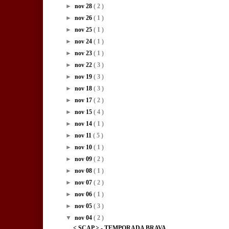
►
nov 28
( 2 )
►
nov 26
( 1 )
►
nov 25
( 1 )
►
nov 24
( 1 )
►
nov 23
( 1 )
►
nov 22
( 3 )
►
nov 19
( 3 )
►
nov 18
( 3 )
►
nov 17
( 2 )
►
nov 15
( 4 )
►
nov 14
( 1 )
►
nov 11
( 5 )
►
nov 10
( 1 )
►
nov 09
( 2 )
►
nov 08
( 1 )
►
nov 07
( 2 )
►
nov 06
( 1 )
►
nov 05
( 3 )
▼
nov 04
( 2 )
< SCAP > - TEMPORADA BRAVA