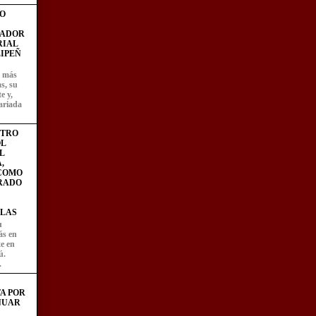
O
FADOR
RIAL
IPEÑ
z más
as, su
e y,
ariada
STRO
L
L
,
 COMO
RADO
LAS
u
ás en
te en
ú.
.
A POR
NUAR