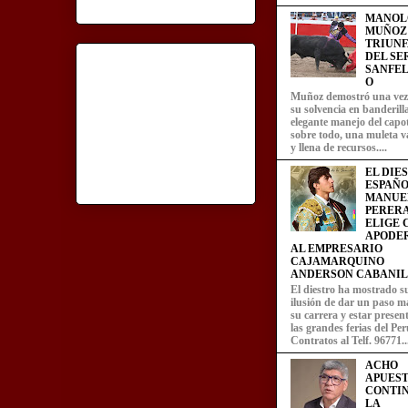
MANOL
MUÑOZ
TRIUN
DEL SE
SANFEL
O
Muñoz demostró una ve
su solvencia en banderill
elegante manejo del capot
sobre todo, una muleta v
y llena de recursos....
EL DIE
ESPAÑO
MANUE
PERERA
ELIGE
APODE
AL EMPRESARIO
CAJAMARQUINO
ANDERSON CABANIL
El diestro ha mostrado s
ilusión de dar un paso m
su carrera y estar presen
las grandes ferias del Per
Contratos al Telf. 96771..
ACHO
APUEST
CONTI
LA