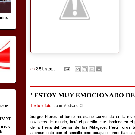
urina
en
2:51 p. m.
"ESTOY MUY EMOCIONADO DE
Texto y foto:
Juan Medrano Ch.
IZON
:
Sergio Flores
, el torero mexicano convertido en la reve
IPANT
novilleros del mundo, hará el paseíllo este domingo en el 
CIONA
de la
Feria del Señor de los Milagros
.
Perú Toros
tu
E
acercamiento con el sencillo pero corajudo torero tlaxcal