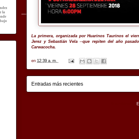
ández
e la
onde
abajo
La primera, organizada por Huarinos Taurinos el vie
Jerez y Sebastián Vela ─que repiten del año pasado
Carwacocha.
en
12:39 a. m.
Entradas más recientes
Suscribirse a:
E