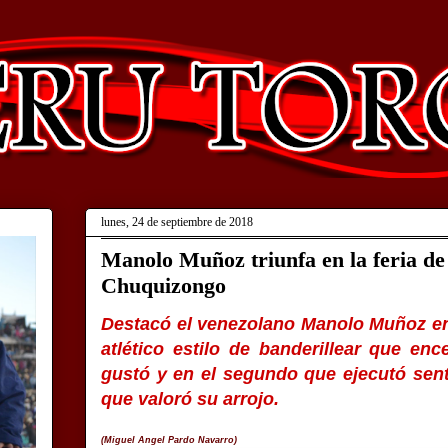
lunes, 24 de septiembre de 2018
Manolo Muñoz triunfa en la feria de
Chuquizongo
Destacó el venezolano Manolo Muñoz en e
atlético estilo de banderillear que en
gustó y en el segundo que ejecutó sent
que valoró su arrojo.
(Miguel Angel Pardo Navarro)