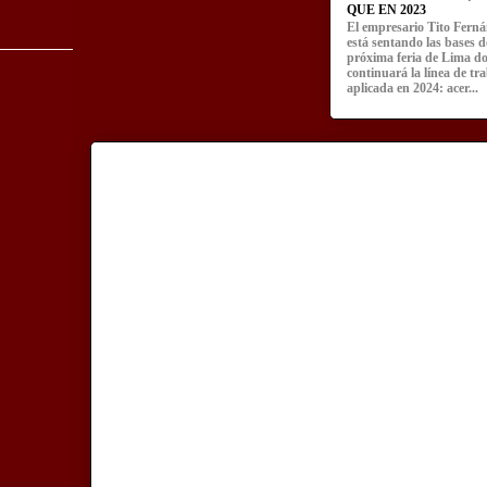
QUE EN 2023
El empresario Tito Fern
está sentando las bases d
próxima feria de Lima d
continuará la línea de tr
aplicada en 2024: acer...