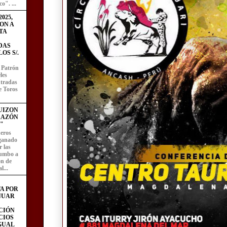
o". ...
025,
ON A
TA
DAS
OS S/.
l Patrón
les
entradas
e Toros
UIZON
RAZÓN
"
eros
 ganado
 las
rumbo a
ón de
l...
A POR
NUAR
CIÓN
CIOS
IGUAL