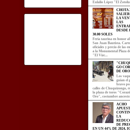
Eulalio López "El Zotoluc
CHOTA 2
SALIER
LA VEN
LAS
ENTRA
DESDE L
30.00 SOLES
Feria taurina en honor a
San Juan Bautista. Carte
oficiales y precio de las 
a la Monumental Plaza d
"El Vizc...
"CHUQ
GO CO
DE ORO
Los vaqu
guían el
bravo por
calles de Chuquizongo, 
la plaza de toros "Coraz
Oro", costumbre ancestra
ACHO
APUEST
CONTI
LA
REDUC
DE PRE
EN UN 44% DE 2024, 