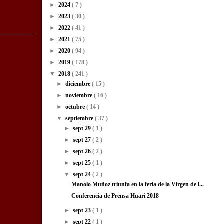
►
2024
( 7 )
►
2023
( 30 )
►
2022
( 41 )
►
2021
( 75 )
►
2020
( 94 )
►
2019
( 178 )
▼
2018
( 241 )
►
diciembre
( 15 )
►
noviembre
( 16 )
►
octubre
( 14 )
▼
septiembre
( 37 )
►
sept 29
( 1 )
►
sept 27
( 2 )
►
sept 26
( 2 )
►
sept 25
( 1 )
▼
sept 24
( 2 )
Manolo Muñoz triunfa en la feria de la Virgen de l...
Conferencia de Prensa Huari 2018
►
sept 23
( 1 )
►
sept 22
( 1 )