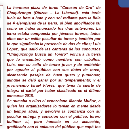
La hermosa plaza de toros “Corazón de Oro” de
Chuquizongo (Otuzco – La Libertad), esta tarde
lucia de bote a bote y con sol radiante para la lidia
de 4 ejemplares de la tierra, si bien anovillados tal
como se había anunciado los días anteriores. La
terna estaba compuesta por jóvenes toreros, todos
ellos con un estilo peculiar de torear y también por
lo que significaba la presencia de dos de ellos; Luis
López, que salió de las canteras de los concursos
“Chuquizongo Busca un Torero” volvía a la tierra
que lo encumbró como novillero con caballos.
Luis, con su sello de torero joven y de ambición
por agradar al público con sus dotes de toreo,
alcanzando pasajes de buen gusto y pundonor,
aunque se dejó ganar por su temperamento; y el
jovencísimo Israel Flores, que tenía la suerte de
integra el cartel por haber clasificado en el último
concurso 2018.
Se sumaba a ellos el venezolano Manolo Muñoz, a
quien los organizadores lo tenían en mente desde
un tiempo atrás, y devolvió la confianza con su
peculiar entrega y conexión con el público; torero
bullidor sí, pero honesto en su actuación,
gratificado con el aplauso del público que copó los