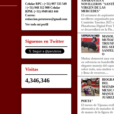
ASPIRANTES A
Celular RPC: (+51) 997 535 549
NOVILLEROS "SANT
/ (+51) 948 312 900 Celular
VIRGEN DE LAS
MERCEDES"
RPM: (+51) #949 663 444
Correo:
El certamen de aspirante
novilleros organizado por
redaccion.perutoros@gmail.com
Comisión Taurina 2025 y
Ver todo mi perfil
Plataforma Digital Perú 
se desarrollará en la Pla..
MANOL
MUÑOZ
Siguenos en Twitter
TRIUN
DEL SE
SANFEL
O
Muñoz demostró una ve
su solvencia en banderill
elegante manejo del capot
Visitas
sobre todo, una muleta v
y llena de recursos....
4,346,346
BIOGRA
DEL
MATAD
MEXIC
MANUE
JUÁREZ
POETA"
El torero de Tijuana recib
alternativa de matador d
de manos de la figura de