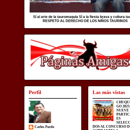
Sí al arte de la tauromaquia Sí a la fiesta brava y cultura ta
RESPETO AL DERECHO DE LOS NIÑOS TAURINOS
Perfil
Las más vistas
CHUQU
GO 2025
NUEVE
PARTIC
ES
SELEC
DOS AL CONCURSO D
Carlos Pardo