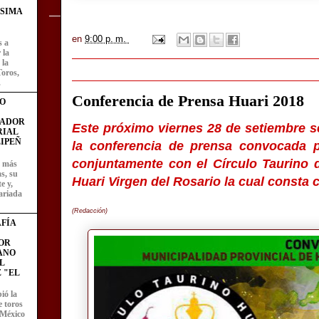
ÍSIMA
en
9:00 p. m.
s a
 la
 la
Toros,
.
Conferencia de Prensa Huari 2018
O
FADOR
Este próximo viernes 28 de setiembre se
RIAL
IPEÑ
la conferencia de prensa convocada p
conjuntamente con el Círculo Taurino 
z más
as, su
Huari Virgen del Rosario la cual consta
e y,
ariada
(Redacción)
FÍA
OR
ANO
L
 "EL
ió la
e toros
 México