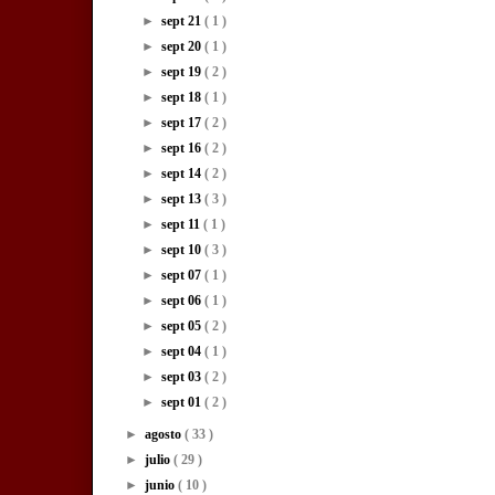
►
sept 21
( 1 )
►
sept 20
( 1 )
►
sept 19
( 2 )
►
sept 18
( 1 )
►
sept 17
( 2 )
►
sept 16
( 2 )
►
sept 14
( 2 )
►
sept 13
( 3 )
►
sept 11
( 1 )
►
sept 10
( 3 )
►
sept 07
( 1 )
►
sept 06
( 1 )
►
sept 05
( 2 )
►
sept 04
( 1 )
►
sept 03
( 2 )
►
sept 01
( 2 )
►
agosto
( 33 )
►
julio
( 29 )
►
junio
( 10 )