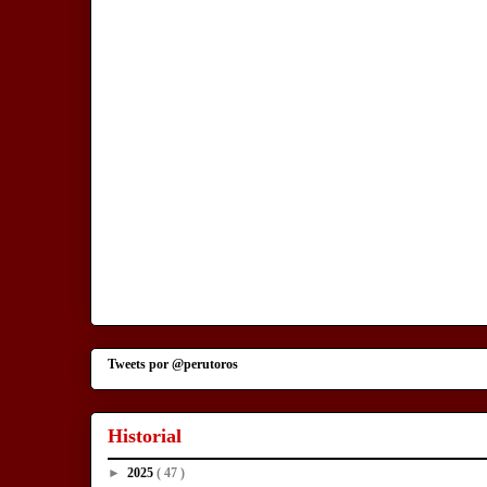
Tweets por @perutoros
Historial
►
2025
( 47 )