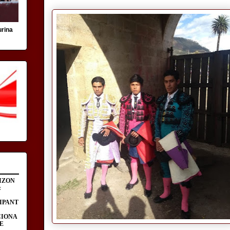
urina
IZON
:
IPANT
CIONA
E