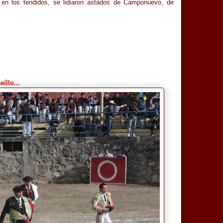
o en los tendidos, se lidiaron astados de Camponuevo, de
eíllo...