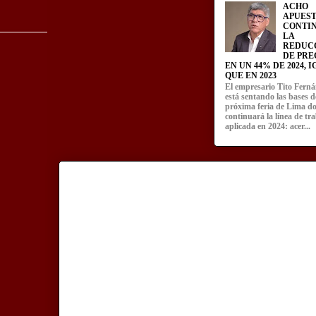
ACHO
APUEST
CONTI
LA
REDUC
DE PRE
EN UN 44% DE 2024, 
QUE EN 2023
El empresario Tito Fern
está sentando las bases d
próxima feria de Lima d
continuará la línea de tr
aplicada en 2024: acer...