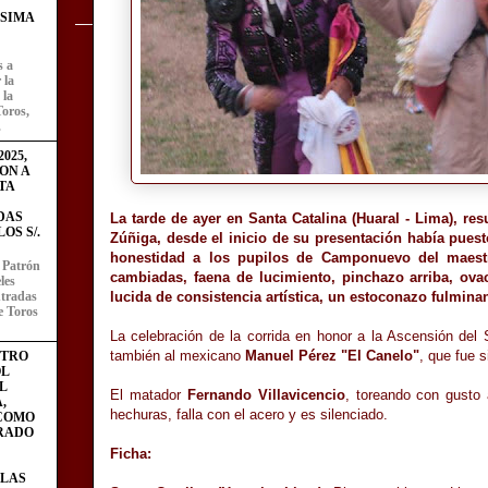
ÍSIMA
s a
 la
 la
Toros,
.
025,
ON A
TA
DAS
La tarde de ayer en Santa Catalina (Huaral - Lima), re
OS S/.
Zúñiga, desde el inicio de su presentación había puesto
honestidad a los pupilos de Camponuevo del maestro
l Patrón
cambiadas, faena de lucimiento, pinchazo arriba, ovac
les
entradas
lucida de consistencia artística, un estoconazo fulminan
e Toros
La celebración de la corrida en honor a la Ascensión del
también al mexicano
Manuel Pérez "El Canelo"
, que fue s
STRO
L
L
El matador
Fernando Villavicencio
, toreando con gusto 
,
hechuras, falla con el acero y es silenciado.
 COMO
RADO
Ficha:
LAS