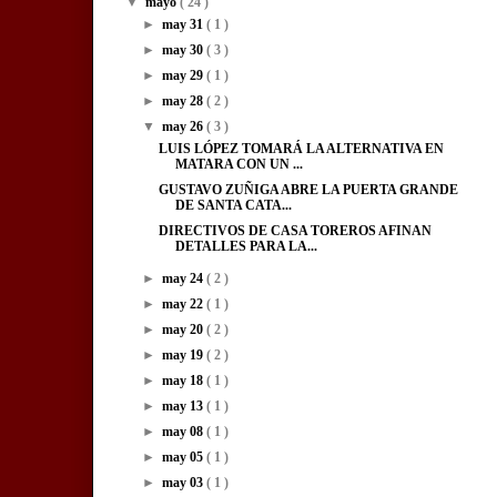
▼
mayo
( 24 )
►
may 31
( 1 )
►
may 30
( 3 )
►
may 29
( 1 )
►
may 28
( 2 )
▼
may 26
( 3 )
LUIS LÓPEZ TOMARÁ LA ALTERNATIVA EN
MATARA CON UN ...
GUSTAVO ZUÑIGA ABRE LA PUERTA GRANDE
DE SANTA CATA...
DIRECTIVOS DE CASA TOREROS AFINAN
DETALLES PARA LA...
►
may 24
( 2 )
►
may 22
( 1 )
►
may 20
( 2 )
►
may 19
( 2 )
►
may 18
( 1 )
►
may 13
( 1 )
►
may 08
( 1 )
►
may 05
( 1 )
►
may 03
( 1 )