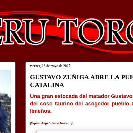
viernes, 26 de mayo de 2017
GUSTAVO ZUÑIGA ABRE LA PU
CATALINA
Una gran estocada del matador Gustavo Z
del coso taurino del acogedor pueblo 
limeños.
(Miguel Angel Pardo Navarro)