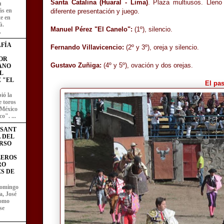
Santa Catalina (Huaral - Lima)
. Plaza multiusos. Llen
u
ás en
diferente presentación y juego.
te en
ú.
Manuel Pérez "El Canelo":
(1º), silencio.
.
FÍA
Fernando Villavicencio:
(2º y 3º), oreja y silencio.
OR
Gustavo Zuñiga:
(4º y 5º), ovación y dos orejas.
ANO
L
 "EL
El pas
ió la
e toros
 México
o". ...
ESANT
L DEL
RSO
LEROS
RO
S DE
domingo
a, José
como
se