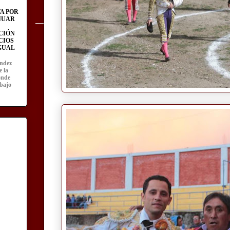
A POR
NUAR
CIÓN
CIOS
IGUAL
ández
e la
onde
abajo