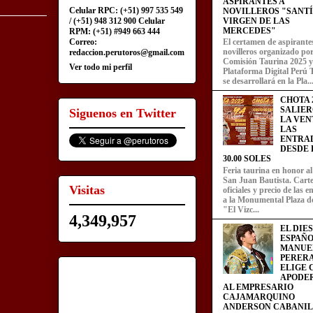
ASPIRANTES A
Celular RPC: (+51) 997 535 549
NOVILLEROS "SANT
/ (+51) 948 312 900 Celular
VIRGEN DE LAS
MERCEDES"
RPM: (+51) #949 663 444
Correo:
El certamen de aspirante
novilleros organizado por
redaccion.perutoros@gmail.com
Comisión Taurina 2025 y
Ver todo mi perfil
Plataforma Digital Perú 
se desarrollará en la Pla..
CHOTA 2
SALIER
Siguenos en Twitter
LA VEN
LAS
ENTRA
DESDE L
30.00 SOLES
Feria taurina en honor a
San Juan Bautista. Carte
Visitas
oficiales y precio de las 
a la Monumental Plaza d
"El Vizc...
4,349,957
EL DIE
ESPAÑO
MANUE
PERERA
ELIGE
APODE
AL EMPRESARIO
CAJAMARQUINO
ANDERSON CABANIL