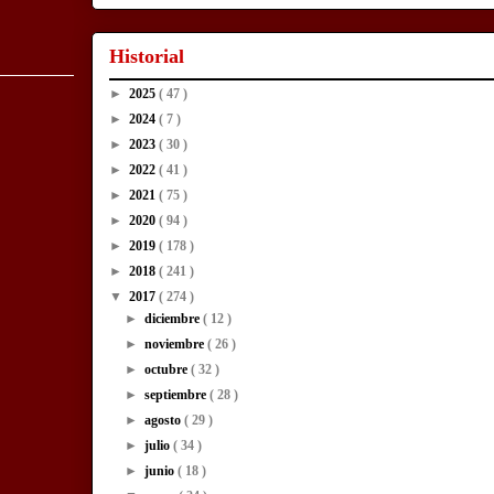
Historial
►
2025
( 47 )
►
2024
( 7 )
►
2023
( 30 )
►
2022
( 41 )
►
2021
( 75 )
►
2020
( 94 )
►
2019
( 178 )
►
2018
( 241 )
▼
2017
( 274 )
►
diciembre
( 12 )
►
noviembre
( 26 )
►
octubre
( 32 )
►
septiembre
( 28 )
►
agosto
( 29 )
►
julio
( 34 )
►
junio
( 18 )