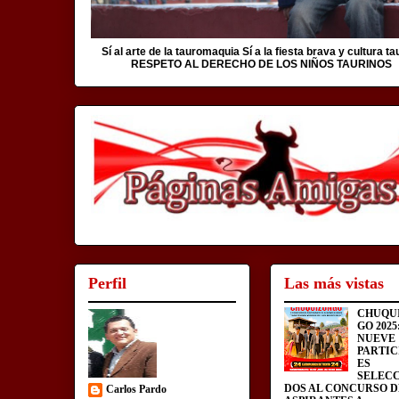
Sí al arte de la tauromaquia Sí a la fiesta brava y cultura ta
RESPETO AL DERECHO DE LOS NIÑOS TAURINOS
Perfil
Las más vistas
CHUQU
GO 2025
NUEVE
PARTIC
ES
SELEC
DOS AL CONCURSO D
Carlos Pardo