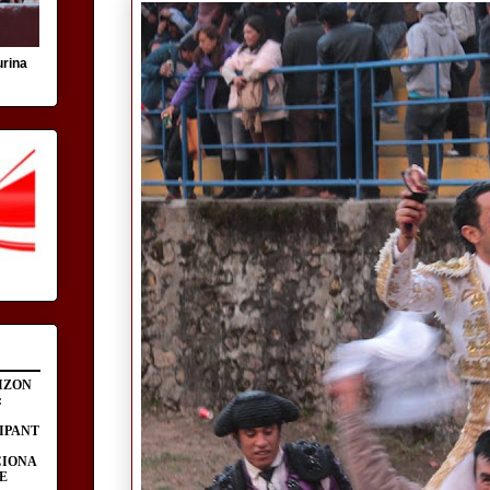
urina
IZON
:
IPANT
CIONA
E