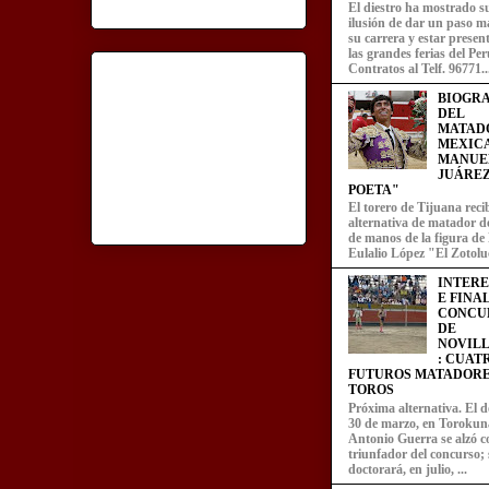
El diestro ha mostrado s
ilusión de dar un paso m
su carrera y estar presen
las grandes ferias del Per
Contratos al Telf. 96771..
BIOGRA
DEL
MATAD
MEXIC
MANUE
JUÁREZ
POETA"
El torero de Tijuana recib
alternativa de matador d
de manos de la figura de
Eulalio López "El Zotoluc
INTER
E FINA
CONCU
DE
NOVIL
: CUAT
FUTUROS MATADORE
TOROS
Próxima alternativa. El 
30 de marzo, en Torokun
Antonio Guerra se alzó 
triunfador del concurso; 
doctorará, en julio, ...