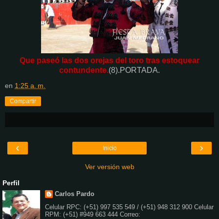
Que paseó las dos orejas del toro tras estoquear
contundente.
(8).PORTADA.
en
1:25 a. m.
Compartir
‹
›
Inicio
Ver versión web
Perfil
Carlos Pardo
Celular RPC: (+51) 997 535 549 / (+51) 948 312 900 Celular
RPM: (+51) #949 663 444 Correo: