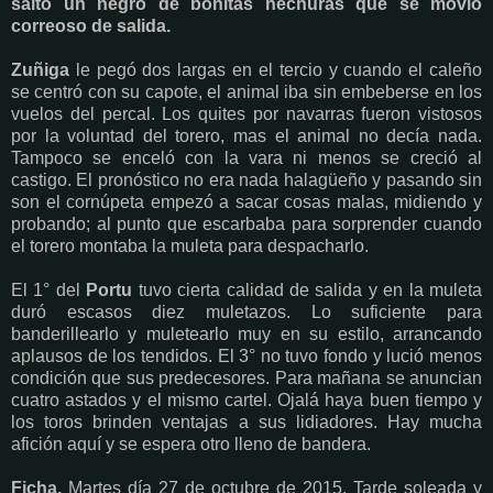
saltó un negro de bonitas hechuras que se movió
correoso de salida.
Zuñiga
le pegó dos largas en el tercio y cuando el caleño
se centró con su capote, el animal iba sin embeberse en los
vuelos del percal. Los quites por navarras fueron vistosos
por la voluntad del torero, mas el animal no decía nada.
Tampoco se enceló con la vara ni menos se creció al
castigo. El pronóstico no era nada halagüeño y pasando sin
son el cornúpeta empezó a sacar cosas malas, midiendo y
probando; al punto que escarbaba para sorprender cuando
el torero montaba la muleta para despacharlo.
El 1° del
Portu
tuvo cierta calidad de salida y en la muleta
duró escasos diez muletazos. Lo suficiente para
banderillearlo y muletearlo muy en su estilo, arrancando
aplausos de los tendidos. El 3° no tuvo fondo y lució menos
condición que sus predecesores. Para mañana se anuncian
cuatro astados y el mismo cartel. Ojalá haya buen tiempo y
los toros brinden ventajas a sus lidiadores. Hay mucha
afición aquí y se espera otro lleno de bandera.
Ficha.
Martes día 27 de octubre de 2015. Tarde soleada y