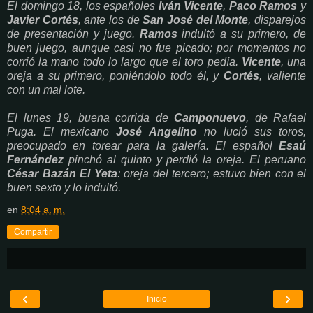
El domingo 18, los españoles
Iván Vicente
,
Paco Ramos
y
Javier Cortés
, ante los de
San José del Monte
, disparejos
de presentación y juego.
Ramos
indultó a su primero, de
buen juego, aunque casi no fue picado; por momentos no
corrió la mano todo lo largo que el toro pedía.
Vicente
, una
oreja a su primero, poniéndolo todo él, y
Cortés
, valiente
con un mal lote.
El lunes 19, buena corrida de
Camponuevo
, de Rafael
Puga. El mexicano
José Angelino
no lució sus toros,
preocupado en torear para la galería. El español
Esaú
Fernández
pinchó al quinto y perdió la oreja. El peruano
César Bazán El Yeta
: oreja del tercero; estuvo bien con el
buen sexto y lo indultó.
en
8:04 a. m.
Compartir
‹
›
Inicio