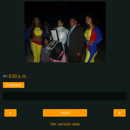
en
8:00 p. m.
Compartir
‹
›
Inicio
Ver versión web