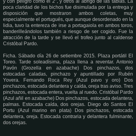
y con peligro como el 2°, y otros al abrigo de las tablas. La
poca claridad de los bichos fue disimulada por la entrega y
disposición que mostraron ambos coletas, muy
especialmente el portugués, que aunque desordenado en la
lidia, tuvo la entereza de irse a portagaiola en ambos toros,
banderilleándolos también a riesgo de ser cogido. Fue la
atracción de la tarde y se llevó el trofeo junto al caldense
Cristóbal Pardo.
Ficha. Sábado día 26 de setiembre 2015. Plaza portátil El
Toreo. Tarde soleadísima, plaza llena a reventar. Antonio
Pavón (Grozella en azabache) Dos pinchazos, dos
estocadas caladas, pinchazo y apuntillado por Rubén
Yovera. Fernando Roca Rey (Azul pavo y oro) Dos
pinchazos, estocada delantera y caída, oreja tras aviso. Tres
pinchazos, estocada entera, vuelta al ruedo. Cristóbal Pardo
(Azul añil en azabache) Dos pinchazos, estocada delantera,
palmas. Estocada caída, dos orejas. Diego do Santos El
Portu (Azul marino en plata) Dos pinchazos, estocada
delantera, oreja. Estocada contraria y delantera fulminante,
dos orejas.