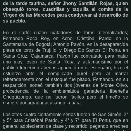
de la tarde taurina, señor Jhony Santillán Rojas, quien
obsequió toros, cuadrillas y taquilla al comité de la
Virgen de las Mercedes para coadyuvar al desarrollo de
su pueblo.
En el cartel cuatro matadores de toros alternativados;
Fernando Roca Rey, en Acho; Cristóbal Pardo, en la
Santamaría de Bogotá; Antonio Pavón, en la desaparecida
plaza de toros de Trujillo; y Diego Do Santos El Portu, en
Santa Cruz, Cajamarca. Pavón fue contratado para matar
uno muy joven de Santa Rosa y aclamadísimo por el
público femenino apenas apareció en el escenario; hizo el
esfuerzo ante el complicado burel pero al marrar
reiteradamente con el estoque fue pitado. Fernando, en su
reaparición, sorteó también dos jóvenes de Monte Olivo,
procedencia de la emblemática ganadería liberteña
Chuquizongo, que no fueron fáciles pero el limeño se
esmeró por agradar acusando la para.
Los otros cuatro ciertamente serios fueron de San Simón; 2°
y 5° para Cristóbal Pardo, y 4° y 7° para El Portu, que en
general adolecieron de clase y recorrido, pegando arreones