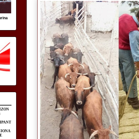
urina
IZON
:
IPANT
CIONA
E