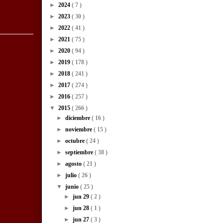
►
2024
( 7 )
►
2023
( 30 )
►
2022
( 41 )
►
2021
( 75 )
►
2020
( 94 )
►
2019
( 178 )
►
2018
( 241 )
►
2017
( 274 )
►
2016
( 257 )
▼
2015
( 266 )
►
diciembre
( 16 )
►
noviembre
( 15 )
►
octubre
( 24 )
►
septiembre
( 38 )
►
agosto
( 21 )
►
julio
( 26 )
▼
junio
( 25 )
►
jun 29
( 2 )
►
jun 28
( 1 )
►
jun 27
( 3 )