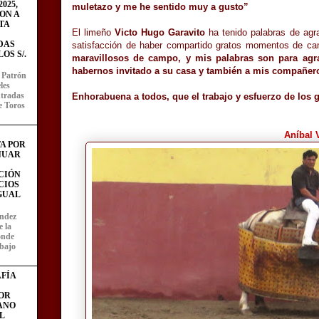
025,
muletazo y me he sentido muy a gusto”
ON A
TA
El limeño
Victo Hugo Garavito
ha tenido palabras de agr
DAS
satisfacción de haber compartido gratos momentos de c
OS S/.
maravillosos de campo, y mis palabras son para ag
habernos invitado a su casa y también a mis compañeros
l Patrón
les
entradas
Enhorabuena a todos, que el trabajo y esfuerzo de los g
e Toros
Aníbal
A POR
NUAR
CIÓN
CIOS
IGUAL
ández
e la
onde
abajo
FÍA
OR
ANO
L