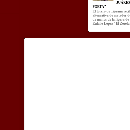
JUÁREZ
POETA"
El torero de Tijuana recib
alternativa de matador d
de manos de la figura de
Eulalio López "El Zotoluc