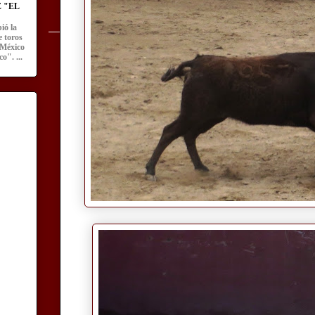
 "EL
ió la
e toros
 México
o". ...