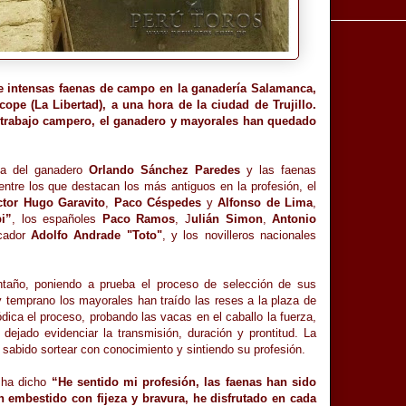
de intensas faenas de campo en la ganadería Salamanca,
ope (La Libertad), a una hora de la ciudad de Trujillo.
o trabajo campero, el ganadero y mayorales han quedado
ia del ganadero
Orlando Sánchez Paredes
y las faenas
ntre los que destacan los más antiguos en la profesión, el
ctor Hugo Garavito
,
Paco Céspedes
y
Alfonso de Lima
,
i”
, los españoles
Paco Ramos
, J
ulián Simon
,
Antonio
icador
Adolfo Andrade "Toto"
, y los novilleros nacionales
taño, poniendo a prueba el proceso de selección de sus
temprano los mayorales han traído las reses a la plaza de
ica el proceso, probando las vacas en el caballo la fuerza,
 dejado evidenciar la transmisión, duración y prontitud. La
 sabido sortear con conocimiento y sintiendo su profesión.
o ha dicho
“He sentido mi profesión, las faenas han sido
 embestido con fijeza y bravura, he disfrutado en cada