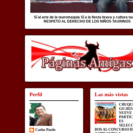
Sí al arte de la tauromaquia Sí a la fiesta brava y cultura ta
RESPETO AL DERECHO DE LOS NIÑOS TAURINOS
Perfil
Las más vistas
CHUQU
GO 2025
NUEVE
PARTIC
ES
SELEC
DOS AL CONCURSO D
Carlos Pardo