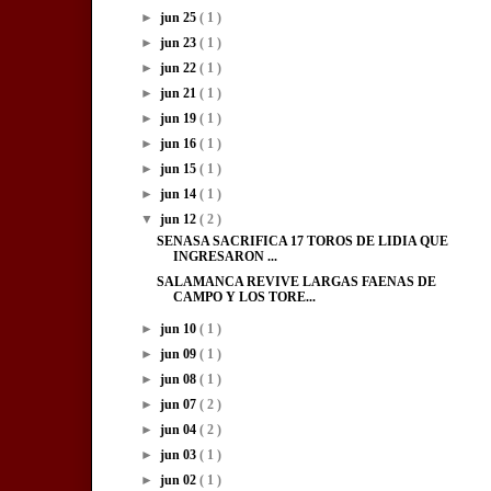
►
jun 25
( 1 )
►
jun 23
( 1 )
►
jun 22
( 1 )
►
jun 21
( 1 )
►
jun 19
( 1 )
►
jun 16
( 1 )
►
jun 15
( 1 )
►
jun 14
( 1 )
▼
jun 12
( 2 )
SENASA SACRIFICA 17 TOROS DE LIDIA QUE
INGRESARON ...
SALAMANCA REVIVE LARGAS FAENAS DE
CAMPO Y LOS TORE...
►
jun 10
( 1 )
►
jun 09
( 1 )
►
jun 08
( 1 )
►
jun 07
( 2 )
►
jun 04
( 2 )
►
jun 03
( 1 )
►
jun 02
( 1 )