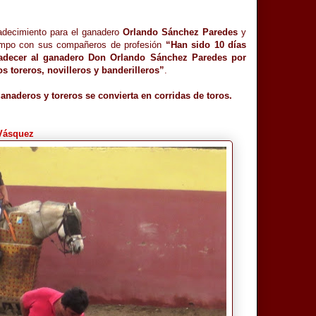
adecimiento para el ganadero
Orlando Sánchez Paredes
y
ampo con sus compañeros de profesión
“Han sido 10 días
radecer al ganadero Don Orlando Sánchez Paredes por
 toreros, novilleros y banderilleros”
.
anaderos y toreros se convierta en corridas de toros.
 Vásquez