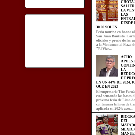
CHOTA 2
SALIER
LA VEN
LAS
ENTRA
DESDE L
30.00 SOLES
Feria taurina en honor a
San Juan Bautista. Carte
oficiales y precio de las 
a la Monumental Plaza d
"El Vizc...
ACHO
APUEST
CONTI
LA
REDUC
DE PRE
EN UN 44% DE 2024, 
QUE EN 2023
El empresario Tito Fern
está sentando las bases d
próxima feria de Lima d
continuará la línea de tr
aplicada en 2024: acer...
BIOGRA
DEL
MATAD
MEXIC
MANUE