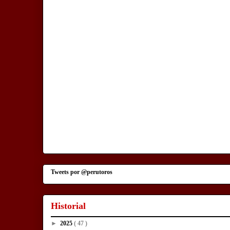
Tweets por @perutoros
Historial
►
2025
( 47 )