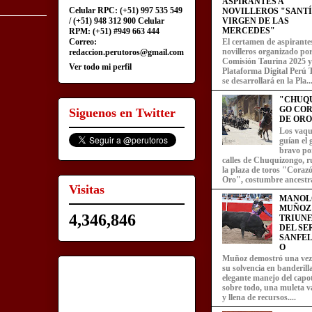
ASPIRANTES A
Celular RPC: (+51) 997 535 549
NOVILLEROS "SANT
/ (+51) 948 312 900 Celular
VIRGEN DE LAS
MERCEDES"
RPM: (+51) #949 663 444
Correo:
El certamen de aspirante
novilleros organizado por
redaccion.perutoros@gmail.com
Comisión Taurina 2025 y
Ver todo mi perfil
Plataforma Digital Perú 
se desarrollará en la Pla..
"CHUQ
GO CO
Siguenos en Twitter
DE ORO
Los vaqu
guían el
bravo por
calles de Chuquizongo, 
la plaza de toros "Coraz
Oro", costumbre ancestra
Visitas
MANOL
MUÑOZ
4,346,846
TRIUN
DEL SE
SANFEL
O
Muñoz demostró una ve
su solvencia en banderill
elegante manejo del capot
sobre todo, una muleta v
y llena de recursos....