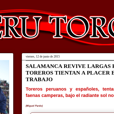
viernes, 12 de junio de 2015
SALAMANCA REVIVE LARGAS F
TOREROS TIENTAN A PLACER E
TRABAJO
Toreros peruanos y españoles, tent
faenas camperas, bajo el radiante sol no
(Miguel Pardo)