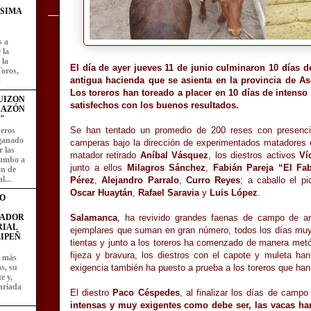
ÍSIMA
s a
 la
 la
El día de ayer jueves 11 de junio culminaron 10 días 
Toros,
antigua hacienda que se asienta en la provincia de Asc
.
Los toreros han toreado a placer en 10 días de intens
UIZON
satisfechos con los buenos resultados.
RAZÓN
"
Se han tentado un promedio de 200 reses con presenc
eros
 ganado
camperas bajo la dirección de experimentados matadores e
 las
matador retirado
Aníbal Vásquez
, los diestros activos
Ví
rumbo a
junto a ellos
Milagros Sánchez
,
Fabián Pareja “El Fab
ón de
l...
Pérez
,
Alejandro Parralo
,
Curro Reyes
; a caballo el p
Oscar Huaytán
,
Rafael Saravia
y
Luis López
.
O
FADOR
Salamanca
, ha revivido grandes faenas de campo de an
RIAL
ejemplares que suman en gran número, todos los días muy 
IPEÑ
tientas y junto a los toreros ha comenzado de manera metód
fijeza y bravura, los diestros con el capote y muleta han
z más
as, su
exigencia también ha puesto a prueba a los toreros que han
e y,
ariada
El diestro
Paco Céspedes
, al finalizar los días de camp
intensas y muy exigentes como debe ser, las vacas han