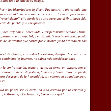
 ante toda la élite de su tiempo.
hos y los historiadores lo dicen. Fue natural y afortunado que
esta nacional”, su creación, su herencia… fuera de parentescos
 “rompimiento”, ello jamás fue óbice para que al final haya sido
uerdo del pueblo y lo enriqueciera.
e Roca Rey con el acreditado y temperamental retador Daniel
 apartando a un español, y en España!), mucho me temo, pueda
lso de los vientos que corren por el mundo ya ha brotado en Las
ro el de Gerena, con todos los méritos, desafía: “me vetas, me
s continentales inversos, no caben más consideraciones.
r la confrontación; mano a mano, en terna, en sexteto, con el
alleroso; un deber de justicia, hombría y honor. Todo eso puede
 para desgracia de la humanidad, son valores en abandono, pero
esta.
la no podrá ser. El cartel ha sido cerrado por la empresa y,
ar. ¿A Morante, a De Justo…? ¿Cómo y por qué?