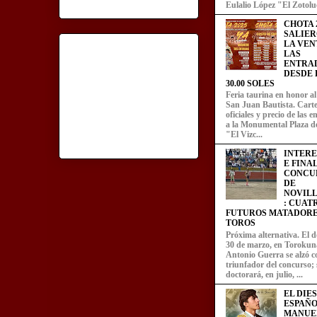
Eulalio López "El Zotoluc
CHOTA 2
SALIER
LA VEN
LAS
ENTRA
DESDE L
30.00 SOLES
Feria taurina en honor a
San Juan Bautista. Carte
oficiales y precio de las 
a la Monumental Plaza d
"El Vizc...
INTER
E FINA
CONCU
DE
NOVIL
: CUAT
FUTUROS MATADORE
TOROS
Próxima alternativa. El 
30 de marzo, en Torokun
Antonio Guerra se alzó 
triunfador del concurso; 
doctorará, en julio, ...
EL DIE
ESPAÑO
MANUE