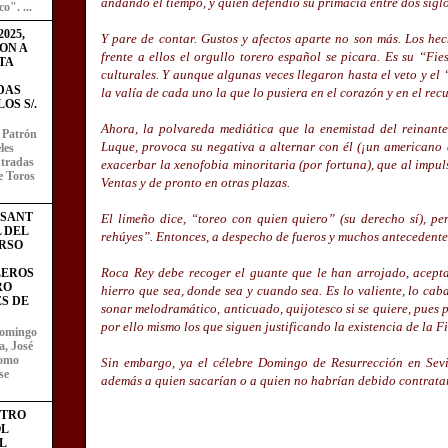
andando el tiempo, y quien defendió su primacía entre dos siglos
o". ...
025,
Y pare de contar. Gustos y afectos aparte no son más. Los hec
ON A
frente a ellos el orgullo torero español se picara. Es su “Fi
TA
culturales. Y aunque algunas veces llegaron hasta el veto y el
DAS
la valía de cada uno la que lo pusiera en el corazón y en el rec
OS S/.
Ahora, la polvareda mediática que la enemistad del reinant
l Patrón
Luque, provoca su negativa a alternar con él (¡un americano
les
entradas
exacerbar la xenofobia minoritaria (por fortuna), que al impu
e Toros
Ventas y de pronto en otras plazas.
ESANT
El limeño dice, “toreo con quien quiero” (su derecho sí), pe
L DEL
rehúyes”. Entonces, a despecho de fueros y muchos antecedente
RSO
Roca Rey debe recoger el guante que le han arrojado, acepta
LEROS
RO
hierro que sea, donde sea y cuando sea. Es lo valiente, lo cab
S DE
sonar melodramático, anticuado, quijotesco si se quiere, pues
por ello mismo los que siguen justificando la existencia de la Fi
domingo
a, José
como
Sin embargo, ya el célebre Domingo de Resurrección en Sevil
se
además a quien sacarían o a quien no habrían debido contrat
STRO
L
L