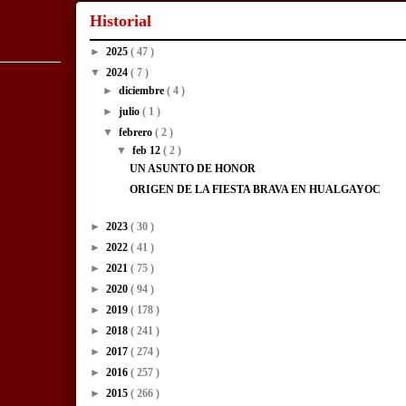
Historial
►
2025
( 47 )
▼
2024
( 7 )
►
diciembre
( 4 )
►
julio
( 1 )
▼
febrero
( 2 )
▼
feb 12
( 2 )
UN ASUNTO DE HONOR
ORIGEN DE LA FIESTA BRAVA EN HUALGAYOC
►
2023
( 30 )
►
2022
( 41 )
►
2021
( 75 )
►
2020
( 94 )
►
2019
( 178 )
►
2018
( 241 )
►
2017
( 274 )
►
2016
( 257 )
►
2015
( 266 )