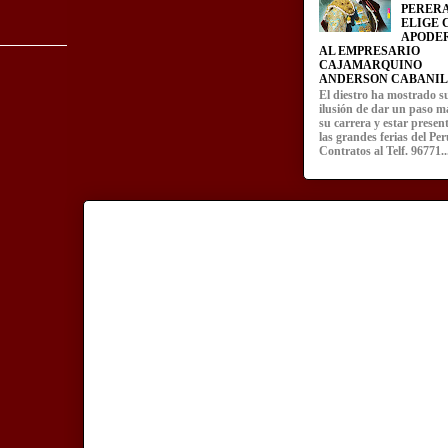
PERERA
ELIGE
APODE
AL EMPRESARIO
CAJAMARQUINO
ANDERSON CABANIL
El diestro ha mostrado s
ilusión de dar un paso m
su carrera y estar presen
las grandes ferias del Per
Contratos al Telf. 96771..