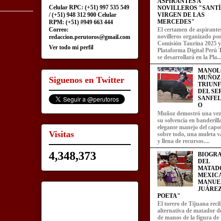
ASPIRANTES A
Celular RPC: (+51) 997 535 549
NOVILLEROS "SANT
/ (+51) 948 312 900 Celular
VIRGEN DE LAS
MERCEDES"
RPM: (+51) #949 663 444
Correo:
El certamen de aspirante
novilleros organizado por
redaccion.perutoros@gmail.com
Comisión Taurina 2025 y
Ver todo mi perfil
Plataforma Digital Perú 
se desarrollará en la Pla..
MANOL
MUÑOZ
Siguenos en Twitter
TRIUN
DEL SE
SANFEL
O
Muñoz demostró una ve
su solvencia en banderill
elegante manejo del capot
Visitas
sobre todo, una muleta v
y llena de recursos....
4,348,373
BIOGRA
DEL
MATAD
MEXIC
MANUE
JUÁREZ
POETA"
El torero de Tijuana recib
alternativa de matador d
de manos de la figura de