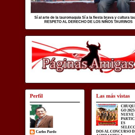
Sí al arte de la tauromaquia Sí a la fiesta brava y cultura ta
RESPETO AL DERECHO DE LOS NIÑOS TAURINOS
Perfil
Las más vistas
CHUQU
GO 2025
NUEVE
PARTIC
ES
SELEC
DOS AL CONCURSO D
Carlos Pardo