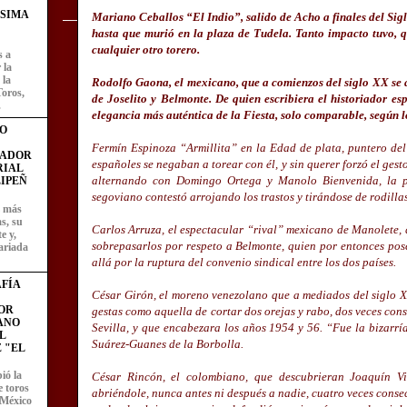
ÍSIMA
Mariano Ceballos “El Indio”, salido de Acho a finales del Sig
hasta que murió en la plaza de Tudela. Tanto impacto tuvo, 
cualquier otro torero.
s a
 la
 la
Rodolfo Gaona, el mexicano, que a comienzos del siglo XX se 
Toros,
de Joselito y Belmonte. De quien escribiera el historiador e
.
elegancia más auténtica de la Fiesta, solo comparable, según 
O
Fermín Espinoza “Armillita” en la Edad de plata, puntero del
FADOR
españoles se negaban a torear con él, y sin querer forzó el gest
RIAL
alternando con Domingo Ortega y Manolo Bienvenida, la p
IPEÑ
segoviano contestó arrojando los trastos y tirándose de rodill
z más
as, su
Carlos Arruza, el espectacular “rival” mexicano de Manolete, q
e y,
sobrepasarlos por respeto a Belmonte, quien por entonces pose
ariada
allá por la ruptura del convenio sindical entre los dos países.
FÍA
César Girón, el moreno venezolano que a mediados del siglo XX
OR
gestas como aquella de cortar dos orejas y rabo, dos veces conse
ANO
Sevilla, y que encabezara los años 1954 y 56. “Fue la bizarría,
L
Suárez-Guanes de la Borbolla.
 "EL
ió la
César Rincón, el colombiano, que descubrieran Joaquín V
e toros
abriéndole, nunca antes ni después a nadie, cuatro veces conse
 México