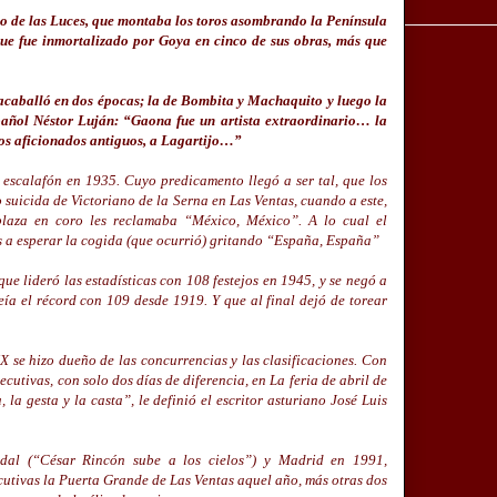
lo de las Luces, que montaba los toros asombrando la Península
que fue inmortalizado por Goya en cinco de sus obras, más que
acaballó en dos épocas; la de Bombita y Machaquito y luego la
spañol Néstor Luján: “Gaona fue un artista extraordinario… la
los aficionados antiguos, a Lagartijo…”
 escalafón en 1935. Cuyo predicamento llegó a ser tal, que los
o suicida de Victoriano de la Serna en Las Ventas, cuando a este,
laza en coro les reclamaba “México, México”. A lo cual el
as a esperar la cogida (que ocurrió) gritando “España, España”
ue lideró las estadísticas con 108 festejos en 1945, y se negó a
ía el récord con 109 desde 1919. Y que al final dejó de torear
 se hizo dueño de las concurrencias y las clasificaciones. Con
cutivas, con solo dos días de diferencia, en La feria de abril de
 la gesta y la casta”, le definió el escritor asturiano José Luis
idal (“César Rincón sube a los cielos”) y Madrid en 1991,
cutivas la Puerta Grande de Las Ventas aquel año, más otras dos