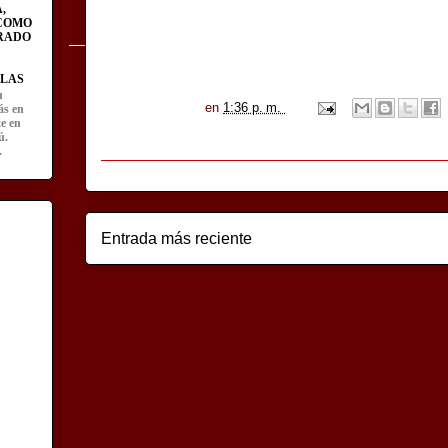
,
 COMO
RADO
LAS
u
en
1:36 p. m.
ás en
te en
ú.
.
Entrada más reciente