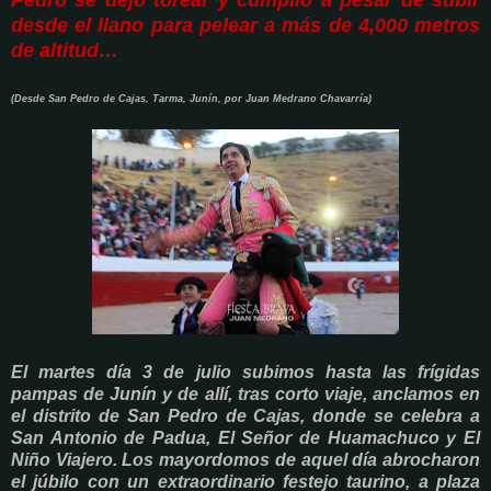
Pedro se dejó torear y cumplió a pesar de subir
desde el llano para pelear a más de 4,000 metros
de altitud…
(Desde San Pedro de Cajas, Tarma, Junín, por Juan Medrano Chavarría)
El martes día 3 de julio subimos hasta las frígidas
pampas de Junín y de allí, tras corto viaje, anclamos en
el distrito de San Pedro de Cajas, donde se celebra a
San Antonio de Padua, El Señor de Huamachuco y El
Niño Viajero. Los mayordomos de aquel día abrocharon
el júbilo con un extraordinario festejo taurino, a plaza