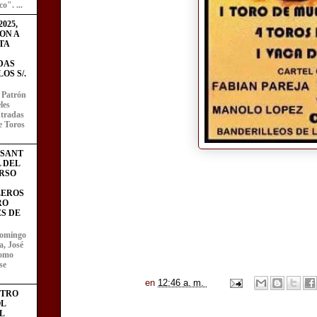
o". ...
025,
ON A
TA
DAS
OS S/.
l Patrón
les
entradas
e Toros
ESANT
L DEL
RSO
LEROS
RO
S DE
domingo
a, José
como
se
en
12:46 a. m.
STRO
L
L