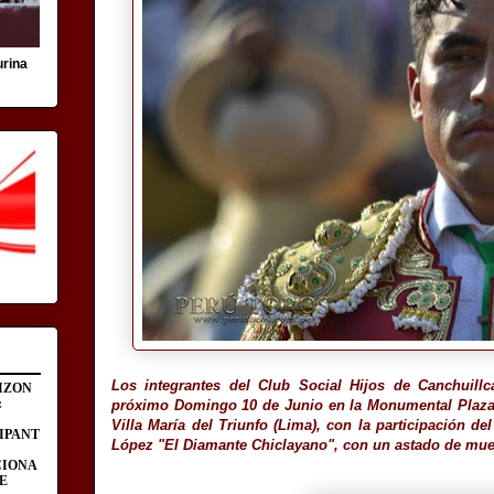
urina
Los integrantes del Club Social Hijos
de Canchuillc
IZON
:
próximo Domingo 10 de Junio en la Monumental Plaza d
Villa María del Triunfo (Lima), con la participación d
IPANT
López "El Diamante Chiclayano", con un astado de muer
CIONA
E