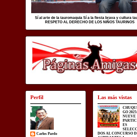
Sí al arte de la tauromaquia Sí a la fiesta brava y cultura ta
RESPETO AL DERECHO DE LOS NIÑOS TAURINOS
Perfil
Las más vistas
CHUQU
GO 2025
NUEVE
PARTIC
ES
SELEC
DOS AL CONCURSO D
Carlos Pardo