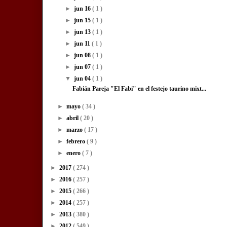
►
jun 16
( 1 )
►
jun 15
( 1 )
►
jun 13
( 1 )
►
jun 11
( 1 )
►
jun 08
( 1 )
►
jun 07
( 1 )
▼
jun 04
( 1 )
Fabián Pareja "El Fabi" en el festejo taurino mixt...
►
mayo
( 34 )
►
abril
( 20 )
►
marzo
( 17 )
►
febrero
( 9 )
►
enero
( 7 )
►
2017
( 274 )
►
2016
( 257 )
►
2015
( 266 )
►
2014
( 257 )
►
2013
( 380 )
►
2012
( 549 )