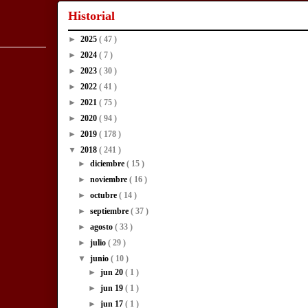
Historial
►
2025
( 47 )
►
2024
( 7 )
►
2023
( 30 )
►
2022
( 41 )
►
2021
( 75 )
►
2020
( 94 )
►
2019
( 178 )
▼
2018
( 241 )
►
diciembre
( 15 )
►
noviembre
( 16 )
►
octubre
( 14 )
►
septiembre
( 37 )
►
agosto
( 33 )
►
julio
( 29 )
▼
junio
( 10 )
►
jun 20
( 1 )
►
jun 19
( 1 )
►
jun 17
( 1 )