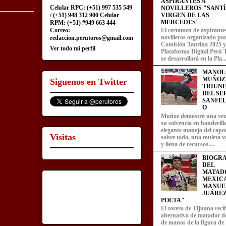
ASPIRANTES A
Celular RPC: (+51) 997 535 549
NOVILLEROS "SANT
/ (+51) 948 312 900 Celular
VIRGEN DE LAS
MERCEDES"
RPM: (+51) #949 663 444
Correo:
El certamen de aspirante
novilleros organizado por
redaccion.perutoros@gmail.com
Comisión Taurina 2025 y
Ver todo mi perfil
Plataforma Digital Perú 
se desarrollará en la Pla..
MANOL
MUÑOZ
Siguenos en Twitter
TRIUN
DEL SE
SANFEL
O
Muñoz demostró una ve
su solvencia en banderill
elegante manejo del capot
Visitas
sobre todo, una muleta v
y llena de recursos....
BIOGRA
DEL
MATAD
MEXIC
MANUE
JUÁREZ
POETA"
El torero de Tijuana recib
alternativa de matador d
de manos de la figura de