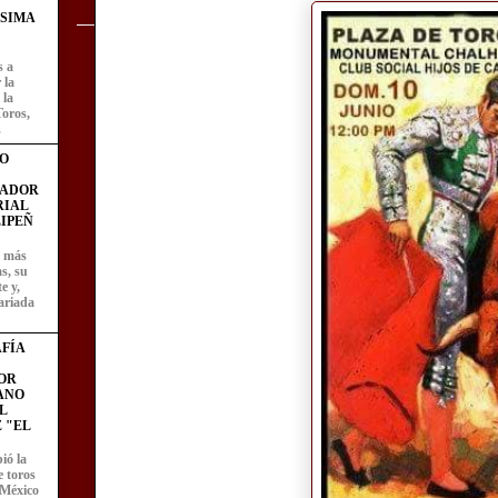
ÍSIMA
s a
 la
 la
Toros,
.
O
FADOR
RIAL
IPEÑ
z más
as, su
e y,
ariada
FÍA
OR
ANO
L
 "EL
ió la
e toros
 México