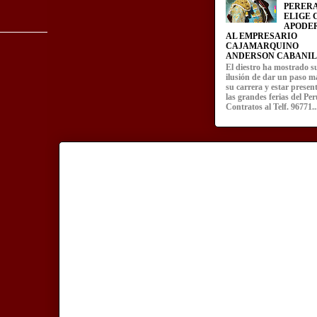
PERERA
ELIGE
APODE
AL EMPRESARIO
CAJAMARQUINO
ANDERSON CABANIL
El diestro ha mostrado s
ilusión de dar un paso m
su carrera y estar presen
las grandes ferias del Per
Contratos al Telf. 96771..