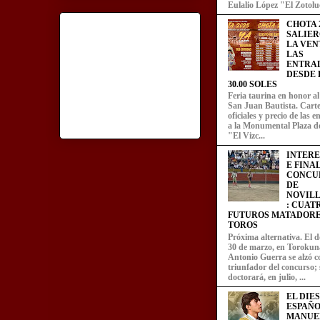
Eulalio López "El Zotoluc
CHOTA 2
SALIER
LA VEN
LAS
ENTRA
DESDE L
30.00 SOLES
Feria taurina en honor a
San Juan Bautista. Carte
oficiales y precio de las 
a la Monumental Plaza d
"El Vizc...
INTER
E FINA
CONCU
DE
NOVIL
: CUAT
FUTUROS MATADORE
TOROS
Próxima alternativa. El 
30 de marzo, en Torokun
Antonio Guerra se alzó 
triunfador del concurso; 
doctorará, en julio, ...
EL DIE
ESPAÑO
MANUE