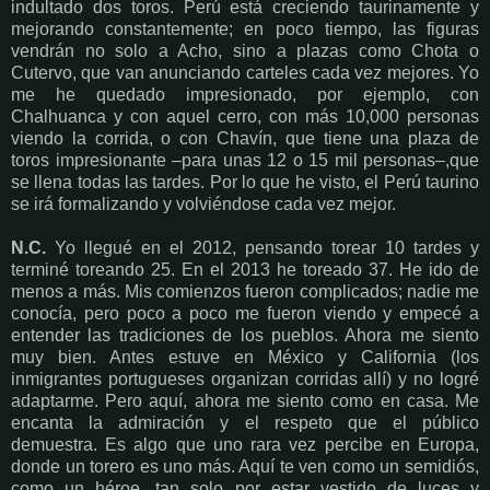
indultado dos toros. Perú está creciendo taurinamente y
mejorando constantemente; en poco tiempo, las figuras
vendrán no solo a Acho, sino a plazas como Chota o
Cutervo, que van anunciando carteles cada vez mejores. Yo
me he quedado impresionado, por ejemplo, con
Chalhuanca y con aquel cerro, con más 10,000 personas
viendo la corrida, o con Chavín, que tiene una plaza de
toros impresionante –para unas 12 o 15 mil personas–,que
se llena todas las tardes. Por lo que he visto, el Perú taurino
se irá formalizando y volviéndose cada vez mejor.
N.C.
Yo llegué en el 2012, pensando torear 10 tardes y
terminé toreando 25. En el 2013 he toreado 37. He ido de
menos a más. Mis comienzos fueron complicados; nadie me
conocía, pero poco a poco me fueron viendo y empecé a
entender las tradiciones de los pueblos. Ahora me siento
muy bien. Antes estuve en México y California (los
inmigrantes portugueses organizan corridas allí) y no logré
adaptarme. Pero aquí, ahora me siento como en casa. Me
encanta la admiración y el respeto que el público
demuestra. Es algo que
uno rara vez percibe en Europa,
donde un torero es uno más. Aquí te ven como un semidiós,
como un héroe, tan solo por estar vestido de luces y