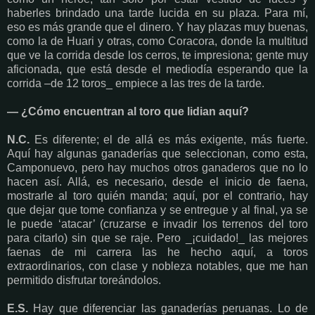
haberles brindado una tarde lucida en su plaza. Para mí,
eso es más grande que el dinero. Y hay plazas muy buenas,
como la de Huari y otras, como Coracora, donde la multitud
que ve la corrida desde los cerros, te impresiona; gente muy
aficionada, que está desde el mediodía esperando que la
corrida –de 12 toros_ empiece a las tres de la tarde.
— ¿Cómo encuentran al toro que lidian aquí?
N.C.
Es diferente; el de allá es más exigente, más fuerte.
Aquí hay algunas ganaderías que seleccionan, como esta,
Camponuevo, pero hay muchos otros ganaderos que no lo
hacen así. Allá, es necesario, desde el inicio de faena,
mostrarle al toro quién manda; aquí, por el contrario, hay
que dejar que tome confianza y se entregue y al final, ya se
le puede ‘atacar’ (cruzarse e invadir los terrenos del toro
para citarlo) sin que se raje. Pero _¡cuidado!_ las mejores
faenas de mi carrera las he hecho aquí, a toros
extraordinarios, con clase y nobleza notables, que me han
permitido disfrutar toreándolos.
E.S.
Hay que diferenciar las ganaderías peruanas. Lo de