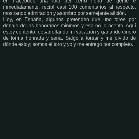
en Facebook una foto del cerro lleno de gente e
inmediatamente, recibí casi 100 comentarios al respecto,
mostrando admiración y asombro por semejante afición.
Hoy, en España, algunos pretenden que uno toree por
debajo de los honorarios mínimos y eso no lo acepto. Aquí
estoy contento, desarrollando mi vocación y ganando dinero
de forma honrada y seria. Salgo a torear y me olvido de
dónde estoy; somos el toro y yo y me entrego por completo.