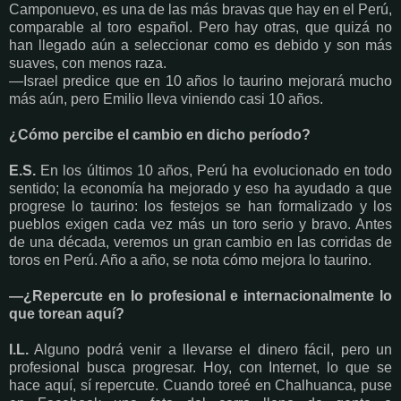
Camponuevo, es una de las más bravas que hay en el Perú,
comparable al toro español. Pero hay otras, que quizá no
han llegado aún a seleccionar como es debido y son más
suaves, con menos raza.
—Israel predice que en 10 años lo taurino mejorará mucho
más aún, pero Emilio lleva viniendo casi 10 años.
¿Cómo percibe el cambio en dicho período?
E.S.
En los últimos 10 años, Perú ha evolucionado en todo
sentido; la economía ha mejorado y eso ha ayudado a que
progrese lo taurino: los festejos se han formalizado y los
pueblos exigen cada vez más un toro serio y bravo. Antes
de una década, veremos un gran cambio en las corridas de
toros en Perú. Año a año, se nota cómo mejora lo taurino.
—¿Repercute en lo profesional e internacionalmente lo
que torean aquí?
I.L.
Alguno podrá venir a llevarse el dinero fácil, pero un
profesional busca progresar. Hoy, con Internet, lo que se
hace aquí, sí repercute. Cuando toreé en Chalhuanca, puse