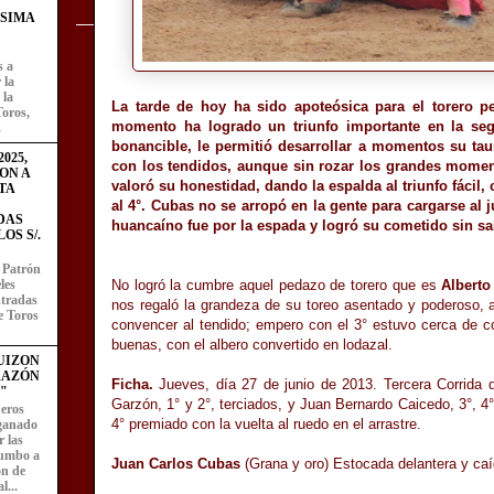
ÍSIMA
s a
 la
 la
La tarde de hoy ha sido apoteósica para el torero 
Toros,
momento ha logrado un triunfo importante en la segu
.
bonancible, le permitió desarrollar a momentos su ta
025,
con los tendidos, aunque sin rozar los grandes momen
ON A
valoró su honestidad, dando la espalda al triunfo fácil
TA
al 4°. Cubas no se arropó en la gente para cargarse al 
DAS
huancaíno fue por la espada y logró su cometido sin salt
OS S/.
l Patrón
les
No logró la cumbre aquel pedazo de torero que es
Alberto
entradas
nos regaló la grandeza de su toreo asentado y poderoso, aqu
e Toros
convencer al tendido; empero con el 3° estuvo cerca de co
buenas, con el albero convertido en lodazal.
UIZON
RAZÓN
Ficha.
Jueves, día 27 de junio de 2013. Tercera Corrida d
"
Garzón, 1° y 2°, terciados, y Juan Bernardo Caicedo, 3°, 4°
eros
4° premiado con la vuelta al ruedo en el arrastre.
 ganado
 las
rumbo a
Juan Carlos Cubas
(Grana y oro) Estocada delantera y caíd
ón de
l...