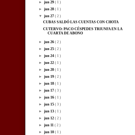
►
jun 29
( 1 )
►
jun 28
( 1 )
▼
jun 27
( 2 )
CUBAS SALDÓ LAS CUENTAS CON CHOTA
CUTERVO: PACO CÉSPEDES TRIUNFA EN LA
CUARTA DE ABONO
►
jun 26
( 2 )
►
jun 25
( 2 )
►
jun 24
( 1 )
►
jun 22
( 1 )
►
jun 20
( 1 )
►
jun 19
( 2 )
►
jun 18
( 1 )
►
jun 17
( 3 )
►
jun 16
( 1 )
►
jun 15
( 3 )
►
jun 13
( 1 )
►
jun 12
( 2 )
►
jun 11
( 2 )
►
jun 10
( 1 )