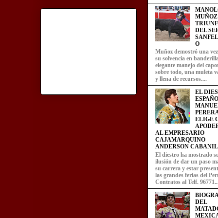
MANOL
MUÑOZ
TRIUN
DEL SE
SANFEL
O
Muñoz demostró una ve
su solvencia en banderill
elegante manejo del capot
sobre todo, una muleta v
y llena de recursos....
EL DIE
ESPAÑO
MANUE
PERERA
ELIGE
APODE
AL EMPRESARIO
CAJAMARQUINO
ANDERSON CABANIL
El diestro ha mostrado s
ilusión de dar un paso m
su carrera y estar presen
las grandes ferias del Per
Contratos al Telf. 96771..
BIOGRA
DEL
MATAD
MEXIC