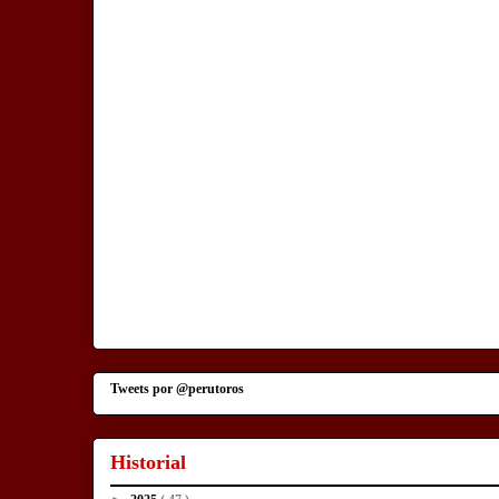
Tweets por @perutoros
Historial