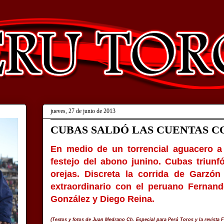
jueves, 27 de junio de 2013
CUBAS SALDÓ LAS CUENTAS C
En medio de un torrencial aguacero a p
festejo del abono junino. Cubas triunf
orejas. Discreta la corrida de Garzó
extraordinario con el peruano Fernand
González y Diego Reina.
(Textos y fotos de Juan Medrano Ch. Especial para Perú Toros y la revista F