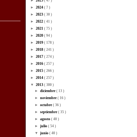
►
2025
( 47 )
►
2024
( 7 )
►
2023
( 30 )
►
2022
( 41 )
►
2021
( 75 )
►
2020
( 94 )
►
2019
( 178 )
►
2018
( 241 )
►
2017
( 274 )
►
2016
( 257 )
►
2015
( 266 )
►
2014
( 257 )
▼
2013
( 380 )
►
diciembre
( 13 )
►
noviembre
( 16 )
►
octubre
( 36 )
►
septiembre
( 35 )
►
agosto
( 40 )
►
julio
( 54 )
▼
junio
( 40 )