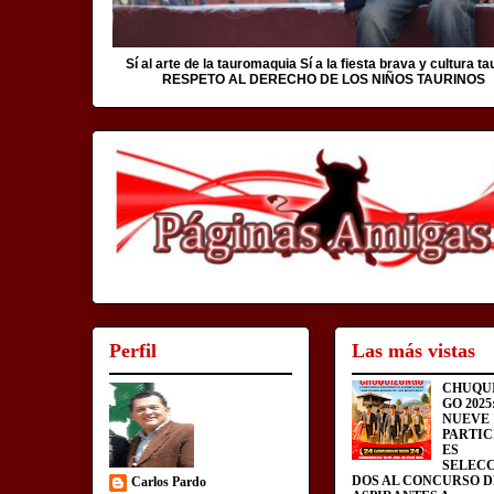
Sí al arte de la tauromaquia Sí a la fiesta brava y cultura ta
RESPETO AL DERECHO DE LOS NIÑOS TAURINOS
Perfil
Las más vistas
CHUQU
GO 2025
NUEVE
PARTIC
ES
SELEC
DOS AL CONCURSO D
Carlos Pardo