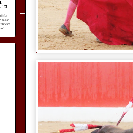
L
 "EL
ió la
e toros
 México
o". ...