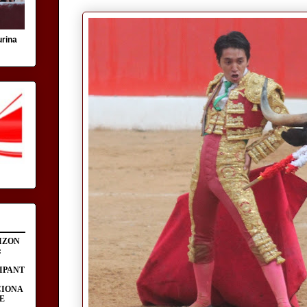
urina
IZON
:
IPANT
CIONA
E