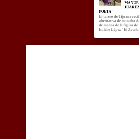
MANUE
JUÁREZ
POETA"
El torero de Tijuana recib
alternativa de matador d
de manos de la figura de
Eulalio López "El Zotoluc