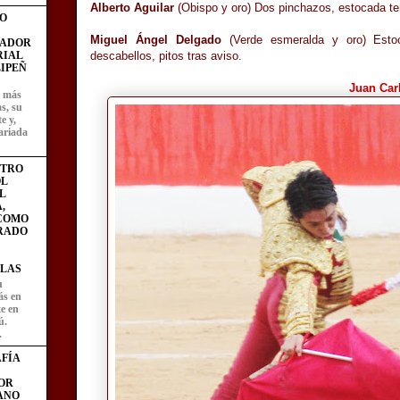
Alberto Aguilar
(Obispo y oro) Dos pinchazos, estocada te
O
Miguel Ángel Delgado
(Verde esmeralda y oro) Estoca
FADOR
RIAL
descabellos, pitos tras aviso.
IPEÑ
Juan Car
z más
as, su
e y,
ariada
STRO
L
L
,
 COMO
RADO
LAS
u
ás en
te en
ú.
.
FÍA
OR
ANO