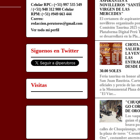
ASPIRANTES A
Celular RPC: (+51) 997 535 549
NOVILLEROS "SANT
/ (+51) 948 312 900 Celular
VIRGEN DE LAS
MERCEDES"
RPM: (+51) #949 663 444
Correo:
El certamen de aspirante
novilleros organizado por
redaccion.perutoros@gmail.com
Comisión Taurina 2025 y
Ver todo mi perfil
Plataforma Digital Perú 
se desarrollará en la Pla..
CHOTA 2
SALIER
Siguenos en Twitter
LA VEN
LAS
ENTRA
DESDE L
30.00 SOLES
Feria taurina en honor a
San Juan Bautista. Carte
Visitas
oficiales y precio de las 
a la Monumental Plaza d
"El Vizc...
"CHUQ
GO CO
DE ORO
Los vaqu
guían el
bravo por
calles de Chuquizongo, 
la plaza de toros "Coraz
Oro", costumbre ancestra