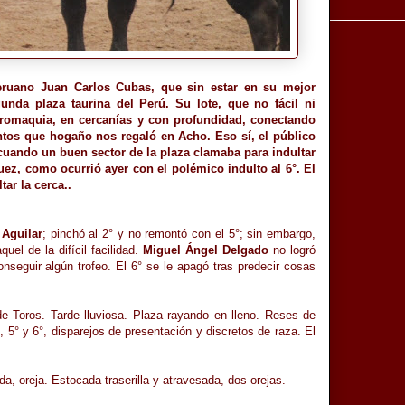
peruano Juan Carlos Cubas, que sin estar en su mejor
nda plaza taurina del Perú. Su lote, que no fácil ni
uromaquia, en cercanías y con profundidad, conectando
tos que hogaño nos regaló en Acho. Eso sí, el público
, cuando un buen sector de la plaza clamaba para indultar
juez, como ocurrió ayer con el polémico indulto al 6°. El
ar la cerca..
 Aguilar
; pinchó al 2° y no remontó con el 5°; sin embargo,
el de la difícil facilidad.
Miguel Ángel Delgado
no logró
nseguir algún trofeo. El 6° se le apagó tras predecir cosas
e Toros. Tarde lluviosa. Plaza rayando en lleno. Reses de
, 5° y 6°, disparejos de presentación y discretos de raza. El
a, oreja. Estocada traserilla y atravesada, dos orejas.