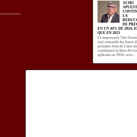
ACHO
APUEST
CONTI
LA
REDUC
DE PRE
EN UN 44% DE 2024, 
QUE EN 2023
El empresario Tito Fern
está sentando las bases d
próxima feria de Lima d
continuará la línea de tr
aplicada en 2024: acer...