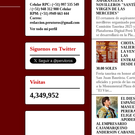
ASPIRANTES A
Celular RPC: (+51) 997 535 549
NOVILLEROS "SANT
/ (+51) 948 312 900 Celular
VIRGEN DE LAS
MERCEDES"
RPM: (+51) #949 663 444
Correo:
El certamen de aspirante
novilleros organizado por
redaccion.perutoros@gmail.com
Comisión Taurina 2025 y
Ver todo mi perfil
Plataforma Digital Perú 
se desarrollará en la Pla..
CHOTA 2
SALIER
Siguenos en Twitter
LA VEN
LAS
ENTRA
DESDE L
30.00 SOLES
Feria taurina en honor a
San Juan Bautista. Carte
Visitas
oficiales y precio de las 
a la Monumental Plaza d
"El Vizc...
4,349,952
EL DIE
ESPAÑO
MANUE
PERERA
ELIGE
APODE
AL EMPRESARIO
CAJAMARQUINO
ANDERSON CABANIL