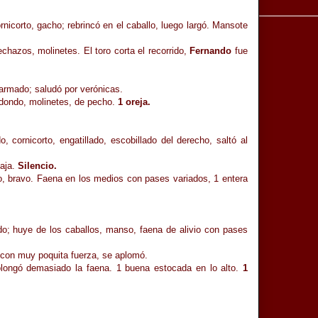
ornicorto, gacho; rebrincó en el caballo, luego largó. Mansote
chazos, molinetes. El toro corta el recorrido,
Fernando
fue
n armado; saludó por verónicas.
edondo, molinetes, de pecho.
1 oreja.
o, cornicorto, engatillado, escobillado del derecho, saltó al
baja.
Silencio.
ado, bravo. Faena en los medios con pases variados, 1 entera
ado; huye de los caballos, manso, faena de alivio con pases
o, con muy poquita fuerza, se aplomó.
prolongó demasiado la faena. 1 buena estocada en lo alto.
1