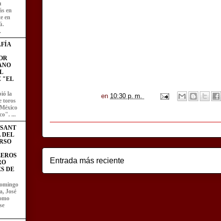
u
ás en
te en
ú.
.
FÍA
OR
ANO
L
 "EL
ió la
en
10:30 p. m.
e toros
 México
o". ...
ESANT
L DEL
RSO
LEROS
Entrada más reciente
RO
S DE
domingo
a, José
como
se