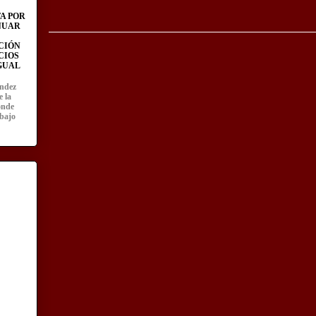
A POR
NUAR
CIÓN
CIOS
IGUAL
ández
e la
onde
abajo