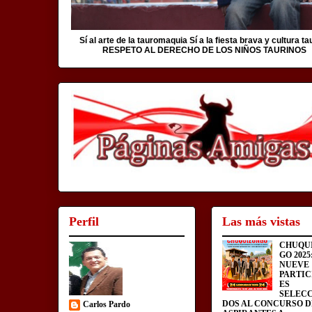
Sí al arte de la tauromaquia Sí a la fiesta brava y cultura ta
RESPETO AL DERECHO DE LOS NIÑOS TAURINOS
Perfil
Las más vistas
CHUQU
GO 2025
NUEVE
PARTIC
ES
SELEC
DOS AL CONCURSO D
Carlos Pardo