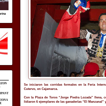
urina
IZON
Se iniciaron las corridas formales en la Feria Inter
:
Cutervo, en Cajamarca.
IPANT
Con la Plaza de Toros “Jorge Piedra Lozada” llena, co
CIONA
lidiaron 6 ejemplares de las ganaderías “El Manzanal” 
E