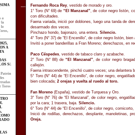
ÍSIMA
Fernando Roca Rey
, vestido de morado y oro.
1° Toro (N° 69) de
“El Manzanal”
, de color negro listón, c
con dificultades.
s a
Faena variada, inició por doblones, luego una tanda de dere
 la
 la
desarmado dos veces.
Toros,
Pinchazo hondo, bajonazo, una entera.
Silencio.
.
4° Toro (N° 37) de “El Encenillo”, de color negro listón, bie
Invitó a poner banderillas a Fran Moreno; derechazos, en r
025,
ON A
TA
Paco Céspedes
, vestido de tabaco claro y azabache.
2° Toro (N° 88) de
“El Manzanal”
, de color negro bragad
DAS
OS S/.
callejón.
Faena intrascendente, pinchó cuatro veces; una delantera 
l Patrón
5° Toro (N° 44) de “El Encenillo”, de color negro, engatill
les
bien colocada;
2 orejas y vuelta al ruedo al toro.
entradas
e Toros
Fan Moreno
(España), vestido de Turquesa y Oro.
3° Toro (N° 76) de “El Manzanal”, de color negro, engatill
STRO
L
por la cara; 1 trasera, baja.
Silencio.
L
6° Toro (N° 44) de “El Encenillo”, de color negro, cornicort
,
Inició de rodillas, derechazos, desplante, manoletinas, 
 COMO
Oreja.
RADO
LAS