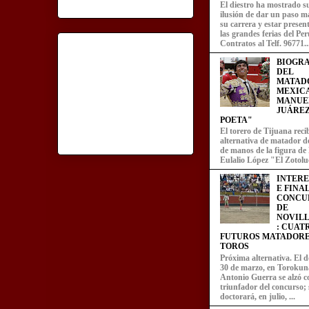
El diestro ha mostrado s
ilusión de dar un paso m
su carrera y estar presen
las grandes ferias del Per
Contratos al Telf. 96771..
BIOGRA
DEL
MATAD
MEXIC
MANUE
JUÁREZ
POETA"
El torero de Tijuana recib
alternativa de matador d
de manos de la figura de
Eulalio López "El Zotoluc
INTER
E FINA
CONCU
DE
NOVIL
: CUAT
FUTUROS MATADORE
TOROS
Próxima alternativa. El 
30 de marzo, en Torokun
Antonio Guerra se alzó 
triunfador del concurso; 
doctorará, en julio, ...