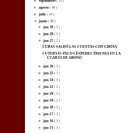
►
septiembre
( 35 )
►
agosto
( 40 )
►
julio
( 54 )
▼
junio
( 40 )
►
jun 29
( 1 )
►
jun 28
( 1 )
▼
jun 27
( 2 )
CUBAS SALDÓ LAS CUENTAS CON CHOTA
CUTERVO: PACO CÉSPEDES TRIUNFA EN LA
CUARTA DE ABONO
►
jun 26
( 2 )
►
jun 25
( 2 )
►
jun 24
( 1 )
►
jun 22
( 1 )
►
jun 20
( 1 )
►
jun 19
( 2 )
►
jun 18
( 1 )
►
jun 17
( 3 )
►
jun 16
( 1 )
►
jun 15
( 3 )