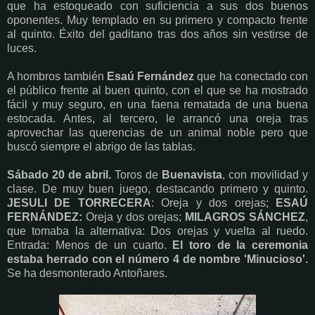
que ha estoqueado con suficiencia a sus dos buenos
oponentes. Muy templado en su primero y compacto frente
al quinto. Éxito del gaditano tras dos años sin vestirse de
luces.
A hombros también
Esaú Fernández
que ha conectado con
el público frente al buen quinto, con el que se ha mostrado
fácil y muy seguro, en una faena rematada de una buena
estocada. Antes, al tercero, le arrancó una oreja tras
aprovechar las querencias de un animal noble pero que
buscó siempre el abrigo de las tablas.
Sábado 20 de abril.
Toros de
Buenavista
, con movilidad y
clase. De muy buen juego, destacando primero y quinto.
JESULI DE TORRECERA
: Oreja y dos orejas;
ESAÚ
FERNÁNDEZ:
Oreja y dos orejas;
MILAGROS SÁNCHEZ
,
que tomaba la alternativa: Dos orejas y vuelta al ruedo.
Entrada: Menos de un cuarto.
El toro de la ceremonia
estaba herrado con el número 4 de nombre 'Minucioso'.
Se ha desmonterado Antoñares.