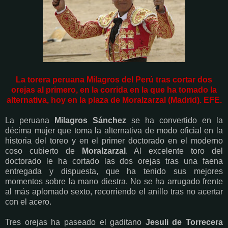
La torera peruana Milagros del Perú tras cortar dos
orejas al primero, en la corrida en la que ha tomado la
alternativa, hoy en la plaza de Moralzarzal (Madrid). EFE.
La peruana
Milagros Sánchez
se ha convertido en la
décima mujer que toma la alternativa de modo oficial en la
historia del toreo y en el primer doctorado en el moderno
coso cubierto de
Moralzarzal
. Al excelente toro del
doctorado le ha cortado las dos orejas tras una faena
entregada y dispuesta, que ha tenido sus mejores
momentos sobre la mano diestra. No se ha arrugado frente
al más aplomado sexto, recorriendo el anillo tras no acertar
con el acero.
Tres orejas ha paseado el gaditano
Jesuli de Torrecera