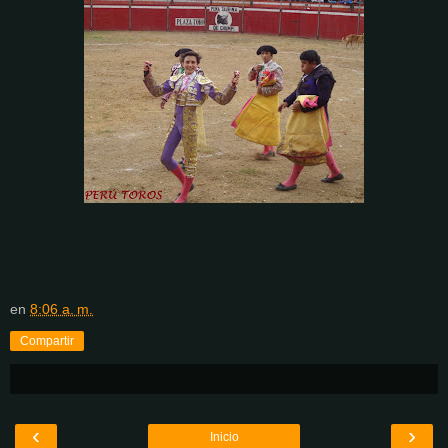
en
8:06 a. m.
Compartir
‹
›
Inicio